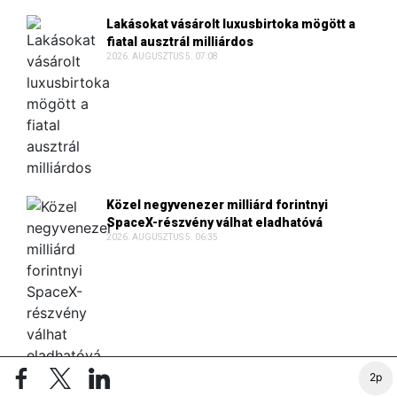
Lakásokat vásárolt luxusbirtoka mögött a
fiatal ausztrál milliárdos
2026. AUGUSZTUS 5. 07:08
Közel negyvenezer milliárd forintnyi
SpaceX-részvény válhat eladhatóvá
2026. AUGUSZTUS 5. 06:35
2p
Tizenhét és fél millió eurós jutalék miatt