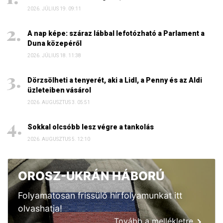
2026. JÚLIUS 19. 09:11
A nap képe: száraz lábbal lefotózható a Parlament a
Duna közepéről
2026. JÚLIUS 18. 11:38
Dörzsölheti a tenyerét, aki a Lidl, a Penny és az Aldi
üzleteiben vásárol
2026. AUGUSZTUS 3. 05:51
Sokkal olcsóbb lesz végre a tankolás
2026. AUGUSZTUS 5. 12:10
OROSZ-UKRÁN HÁBORÚ
Folyamatosan frissülő hírfolyamunkat itt
olvashatja!
Tovább a mellékletre