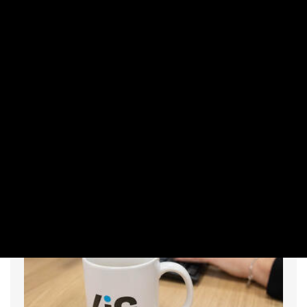
VÁLLALAT
Reuters: több. Orbán Viktorhoz közeli
cég is köddé válhat
PRIVÁTBANKÁR.HU | 2026. AUGUSZTUS 2. 16:14
Az stratégiai váltás sem feltétlenül elegendő néhány
gazdasági társaság számára.