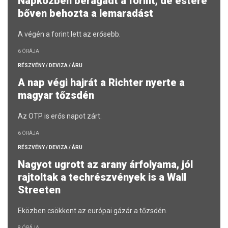
Napközben beragadt a forint, de estére
bőven behozta a lemaradást
A végén a forint lett az erősebb.
6 ÓRÁJA
RÉSZVÉNY / DEVIZA / ÁRU
A nap végi hajrát a Richter nyerte a
magyar tőzsdén
Az OTP is erős napot zárt.
6 ÓRÁJA
RÉSZVÉNY / DEVIZA / ÁRU
Nagyot ugrott az arany árfolyama, jól
rajtoltak a techrészvények is a Wall
Streeten
Eközben csökkent az európai gázár a tőzsdén.
8 ÓRÁJA