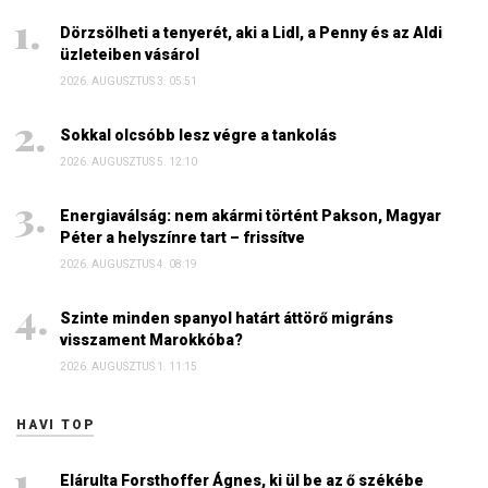
Dörzsölheti a tenyerét, aki a Lidl, a Penny és az Aldi
üzleteiben vásárol
2026. AUGUSZTUS 3. 05:51
Sokkal olcsóbb lesz végre a tankolás
2026. AUGUSZTUS 5. 12:10
Energiaválság: nem akármi történt Pakson, Magyar
Péter a helyszínre tart – frissítve
2026. AUGUSZTUS 4. 08:19
Szinte minden spanyol határt áttörő migráns
visszament Marokkóba?
2026. AUGUSZTUS 1. 11:15
HAVI TOP
Elárulta Forsthoffer Ágnes, ki ül be az ő székébe