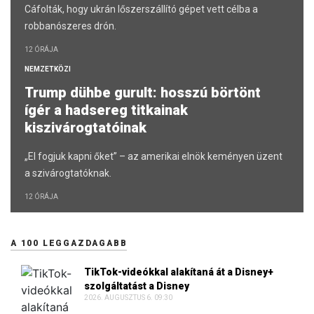
Cáfolták, hogy ukrán lőszerszállító gépet vett célba a
robbanószeres drón.
12 ÓRÁJA
NEMZETKÖZI
Trump dühbe gurult: hosszú börtönt
ígér a hadsereg titkainak
kiszivárogtatóinak
„El fogjuk kapni őket” – az amerikai elnök keményen üzent
a szivárogtatóknak.
12 ÓRÁJA
A 100 LEGGAZDAGABB
TikTok-videókkal alakítaná át a Disney+
szolgáltatást a Disney
2026. AUGUSZTUS 6. 09:30