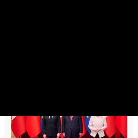
VÁLLALAT
Lépett a 4iG – így csökkentik az
energiafelhasználást
PRIVÁTBANKÁR.HU | 2026. AUGUSZTUS 1. 16:02
Több intézkedést is meghoztak.