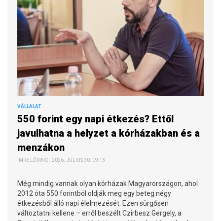
VÁLLALAT
550 forint egy napi étkezés? Ettől
javulhatna a helyzet a kórházakban és a
menzákon
IMRE LŐRINC | 2026. JÚLIUS 30. 09:13
Még mindig vannak olyan kórházak Magyarországon, ahol
2012 óta 550 forintból oldják meg egy beteg négy
étkezésből álló napi élelmezését. Ezen sürgősen
változtatni kellene – erről beszélt Czirbesz Gergely, a