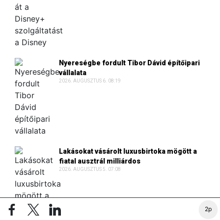
Nyereségbe fordult Tibor Dávid építőipari
vállalata
2026. AUGUSZTUS 6. 08:19
Lakásokat vásárolt luxusbirtoka mögött a
fiatal ausztrál milliárdos
2026. AUGUSZTUS 5. 07:08
2p