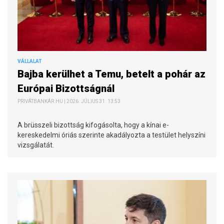
VÁLLALAT
Bajba kerülhet a Temu, betelt a pohár az
Európai Bizottságnál
PRIVÁTBANKÁR.HU | 2026. JÚLIUS 31. 13:53
A brüsszeli bizottság kifogásolta, hogy a kínai e-
kereskedelmi óriás szerinte akadályozta a testület helyszíni
vizsgálatát.