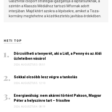
Gasztvitál csoport stratégiai igazgatója a laptársunknak, a
szintén a Klasszis Médiához tartozó Mfornak adott
interjúban. Majd kitért azokra a lépésekre, amiket a Tisza-
kormány megtehetne a közétkeztetés javítása érdekében.
HETI TOP
Dörzsölheti a tenyerét, aki a Lidl, a Penny és az Aldi
üzleteiben vásárol
2026. AUGUSZTUS 3. 05:51
Sokkal olcsóbb lesz végre a tankolás
2026. AUGUSZTUS 5. 12:10
Energiaválság: nem akármi történt Pakson, Magyar
Péter a helyszínre tart – frissítve
2026. AUGUSZTUS 4. 08:19