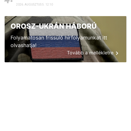
2026. AUGUSZTUS 5. 12:10
OROSZ-UKRÁN HÁBORÚ
Folyamatosan frissülő hírfolyamunkat itt
olvashatja!
Tovább a mellékletre