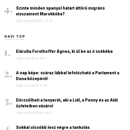
Szinte minden spanyol határt áttörő migráns
visszament Marokkóba?
2026. AUGUSZTUS 1. 11:15
HAVI TOP
Elárulta Forsthoffer Ágnes, ki ül be az ő székébe
2026. JÚLIUS 19. 09:11
A nap képe: száraz lábbal lefotózható a Parlament a
Duna közepéről
2026. JÚLIUS 18. 11:38
Dörzsölheti a tenyerét, aki a Lidl, a Penny és az Aldi
üzleteiben vásárol
2026. AUGUSZTUS 3. 05:51
Sokkal olcsóbb lesz végre a tankolás