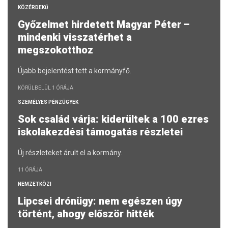
KÖZÉRDEKŰ
Győzelmet hirdetett Magyar Péter –
mindenki visszatérhet a
megszokotthoz
Újabb bejelentést tett a kormányfő.
KÖRÜLBELÜL 1 ÓRÁJA
SZEMÉLYES PÉNZÜGYEK
Sok család várja: kiderültek a 100 ezres
iskolakezdési támogatás részletei
Új részleteket árult el a kormány.
11 ÓRÁJA
NEMZETKÖZI
Lipcsei drónügy: nem egészen úgy
történt, ahogy először hitték