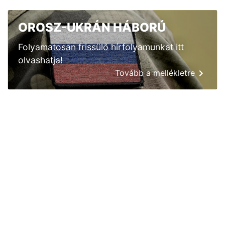
OROSZ-UKRÁN HÁBORÚ
Folyamatosan frissülő hírfolyamunkat itt
olvashatja!
Tovább a mellékletre