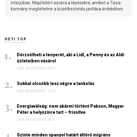
interjúban. Majd kitért azokra a lépésekre, amiket a Tisza-
kormány megtehetne a közétkeztetés javítása érdekében.
HETI TOP
Dörzsölheti a tenyerét, aki a Lidl, a Penny és az Aldi
üzleteiben vásárol
2026. AUGUSZTUS 3. 05:51
Sokkal olcsóbb lesz végre a tankolás
2026. AUGUSZTUS 5. 12:10
Energiaválság: nem akármi történt Pakson, Magyar
Péter a helyszínre tart – frissítve
2026. AUGUSZTUS 4. 08:19
Szinte minden spanyol határt áttörő migráns