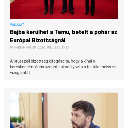
VÁLLALAT
Bajba kerülhet a Temu, betelt a pohár az
Európai Bizottságnál
PRIVÁTBANKÁR.HU | 2026. JÚLIUS 31. 13:53
A brüsszeli bizottság kifogásolta, hogy a kínai e-
kereskedelmi óriás szerinte akadályozta a testület helyszíni
vizsgálatát.