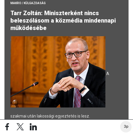
MAKRO / KÜLGAZDASÁG
Tarr Zoltán: Miniszterként nincs
beleszólásom a közmédia mindennapi
működésébe
A
szakmai után lakossági egyeztetés is lesz.
3p
7 PERCE