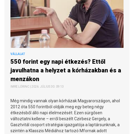
VÁLLALAT
550 forint egy napi étkezés? Ettől
javulhatna a helyzet a kórházakban és a
menzákon
IMRE LŐRINC | 2026. JÚLIUS 30. 09:13
Még mindig vannak olyan kórházak Magyarországon, ahol
2012 óta 550 forintból oldják meg egy beteg négy
étkezésből álló napi élelmezését. Ezen sürgősen
változtatni kellene – erről beszélt Czirbesz Gergely, a
Gasztvitál csoport stratégiai igazgatója a laptársunknak, a
szintén a Klasszis Médiához tartozó Mfornak adott