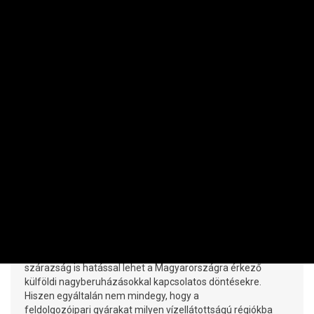
VÁLLALAT
Nem a vízzabáló iparágaknak áll a
zászló az energiaválságok idején
IMRE LŐRINC | 2026. AUGUSZTUS 3. 19:07
A jövőben az egymást érő energiaválságok és a fokozódó
szárazság is hatással lehet a Magyarországra érkező
külföldi nagyberuházásokkal kapcsolatos döntésekre.
Hiszen egyáltalán nem mindegy, hogy a
feldolgozóipari gyárakat milyen vízellátottságú régiókba