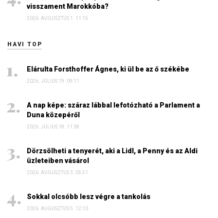
visszament Marokkóba?
2026. AUGUSZTUS 1. 11:15
HAVI TOP
Elárulta Forsthoffer Ágnes, ki ül be az ő székébe
2026. JÚLIUS 19. 09:11
A nap képe: száraz lábbal lefotózható a Parlament a
Duna közepéről
2026. JÚLIUS 18. 11:38
Dörzsölheti a tenyerét, aki a Lidl, a Penny és az Aldi
üzleteiben vásárol
2026. AUGUSZTUS 3. 05:51
Sokkal olcsóbb lesz végre a tankolás
2026. AUGUSZTUS 5. 12:10