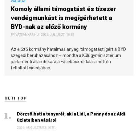
VÁLLALAT
Komoly állami támogatást és tízezer
vendégmunkást is megígérhetett a
BYD-nak az előző kormány
PRIVÁTBANKÁR.HU | 2026. JÚLIUS 27. 18:15
Az előző kormány hatalmas anyagi támogatást ígért a BYD
szegedi beruházásához – mondta a Külügyminisztérium
parlamenti államtitkára a Facebook-oldalára hétfőn
feltöltött videójában.
HETI TOP
Dörzsölheti a tenyerét, aki a Lidl, a Penny és az Aldi
üzleteiben vásárol
2026. AUGUSZTUS 3. 05:51