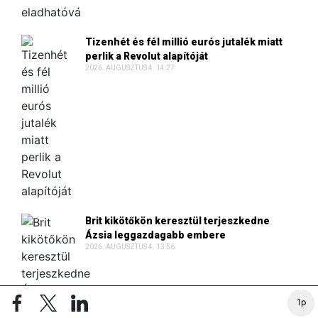
Tizenhét és fél millió eurós jutalék miatt
perlik a Revolut alapítóját
2026. AUGUSZTUS 4. 14:27
Brit kikötőkön keresztül terjeszkedne
Ázsia leggazdagabb embere
2026. AUGUSZTUS 4. 13:56
1p