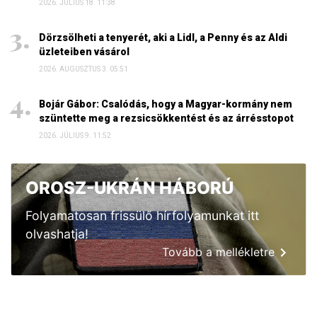
2026. JÚLIUS 18. 11:38
Dörzsölheti a tenyerét, aki a Lidl, a Penny és az Aldi
üzleteiben vásárol
2026. AUGUSZTUS 3. 05:51
Bojár Gábor: Csalódás, hogy a Magyar-kormány nem
szüntette meg a rezsicsökkentést és az árrésstopot
2026. JÚLIUS 9. 11:52
OROSZ-UKRÁN HÁBORÚ
Folyamatosan frissülő hírfolyamunkat itt
olvashatja!
Tovább a mellékletre