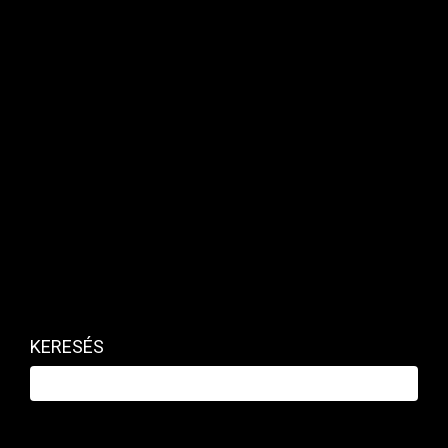
Kapcsolódó cikk
KERESÉS
Sikert és profitot érő kérdések és
válaszok kkv-knak