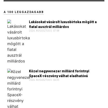
A 100 LEGGAZDAGABB
Lakásokat vásárolt luxusbirtoka mögött a
fiatal ausztrál milliárdos
2026. AUGUSZTUS 5. 07:08
Közel negyvenezer milliárd forintnyi
SpaceX-részvény válhat eladhatóvá
2026. AUGUSZTUS 5. 06:35