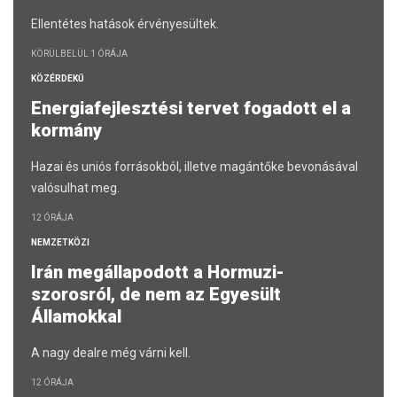
Ellentétes hatások érvényesültek.
KÖRÜLBELÜL 1 ÓRÁJA
KÖZÉRDEKŰ
Energiafejlesztési tervet fogadott el a
kormány
Hazai és uniós forrásokból, illetve magántőke bevonásával
valósulhat meg.
12 ÓRÁJA
NEMZETKÖZI
Irán megállapodott a Hormuzi-
szorosról, de nem az Egyesült
Államokkal
A nagy dealre még várni kell.
12 ÓRÁJA