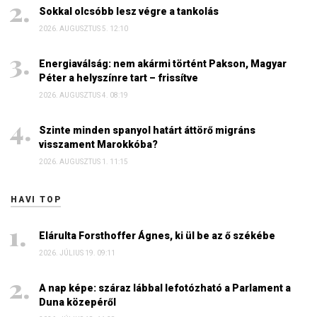
Sokkal olcsóbb lesz végre a tankolás
2026. AUGUSZTUS 5. 12:10
Energiaválság: nem akármi történt Pakson, Magyar
Péter a helyszínre tart – frissítve
2026. AUGUSZTUS 4. 08:19
Szinte minden spanyol határt áttörő migráns
visszament Marokkóba?
2026. AUGUSZTUS 1. 11:15
HAVI TOP
Elárulta Forsthoffer Ágnes, ki ül be az ő székébe
2026. JÚLIUS 19. 09:11
A nap képe: száraz lábbal lefotózható a Parlament a
Duna közepéről