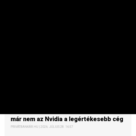
VÁLLALAT
Az elnöki különgép betett a Boeingnek,
már nem az Nvidia a legértékesebb cég
PRIVÁTBANKÁR.HU | 2026. JÚLIUS 28. 16:57