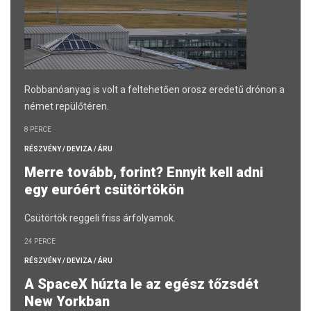
Robbanóanyag is volt a feltehetően orosz eredetű drónon a
német repülőtéren.
8 PERCE
RÉSZVÉNY / DEVIZA / ÁRU
Merre tovább, forint? Ennyit kell adni
egy euróért csütörtökön
Csütörtök reggeli friss árfolyamok.
24 PERCE
RÉSZVÉNY / DEVIZA / ÁRU
A SpaceX húzta le az egész tőzsdét
New Yorkban