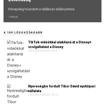
Hónapokig húzódott a találkozó előkészítése.
1 NAPJA
A 100 LEGGAZDAGABB
TikTok-videókkal alakítaná át a Disney+
szolgáltatást a Disney
2026. AUGUSZTUS 6. 09:30
Nyereségbe fordult Tibor Dávid építőipari
vállalata
2026. AUGUSZTUS 6. 08:19