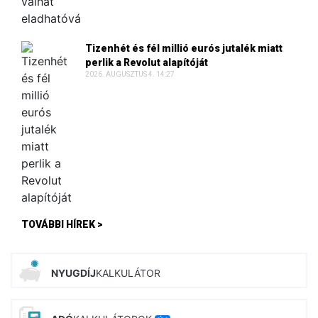
Tizenhét és fél millió eurós jutalék miatt
perlik a Revolut alapítóját
2026. AUGUSZTUS 4. 14:27
TOVÁBBI HÍREK >
NYUGDÍJ
KALKULÁTOR