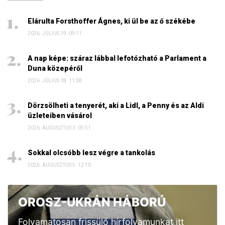
Elárulta Forsthoffer Ágnes, ki ül be az ő székébe
2026. JÚLIUS 19. 09:11
A nap képe: száraz lábbal lefotózható a Parlament a
Duna közepéről
2026. JÚLIUS 18. 11:38
Dörzsölheti a tenyerét, aki a Lidl, a Penny és az Aldi
üzleteiben vásárol
2026. AUGUSZTUS 3. 05:51
Sokkal olcsóbb lesz végre a tankolás
2026. AUGUSZTUS 5. 12:10
OROSZ-UKRÁN HÁBORÚ
Folyamatosan frissülő hírfolyamunkat itt