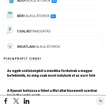
ADÓ
KALKULÁTOROK
ÚJ
BÉR
KALKULÁTOROK
ÚJ
CSALÁD
TÁMOGATÁS
INGATLAN
KALKULÁTOROK
PIAC&PROFIT CIKKEI
Az egyik szélsőségből a másikba fordulnak a magyar
befektetők, és még csak most indulunk el az euró felé
16:56
A Ryanair behúzza a féket a Mol által kiszemelt szerbiai
kőolajfinomító miatt
14:12
1p