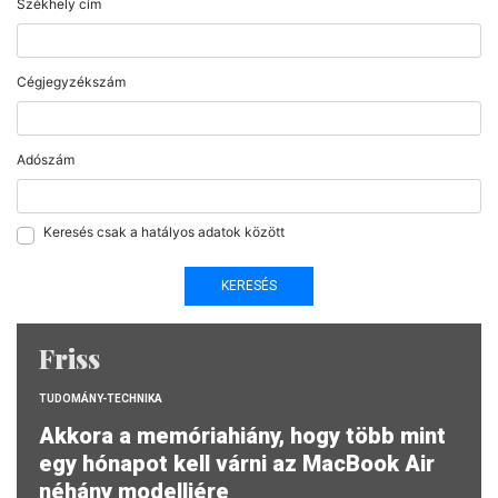
Székhely cím
Cégjegyzékszám
Adószám
Keresés csak a hatályos adatok között
Friss
TUDOMÁNY-TECHNIKA
Akkora a memóriahiány, hogy több mint
egy hónapot kell várni az MacBook Air
néhány modelljére