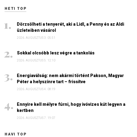
HETI TOP
Dörzsölheti a tenyerét, aki a Lidl, a Penny és az Aldi
üzleteiben vásárol
2026. AUGUSZTUS 3. 05:51
Sokkal olcsóbb lesz végre a tankolás
2026. AUGUSZTUS 5. 12:10
Energiaválság: nem akármi történt Pakson, Magyar
Péter a helyszínre tart – frissítve
2026. AUGUSZTUS 4. 08:19
Ennyire kell mélyre fúrni, hogy ivóvizes kút legyen a
kertben
2026. AUGUSZTUS 7. 19:07
HAVI TOP