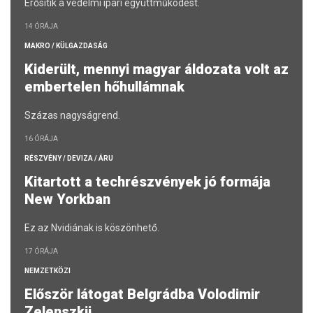
Erősítik a védelmi ipari együttműködést.
14 ÓRÁJA
MAKRO / KÜLGAZDASÁG
Kiderült, mennyi magyar áldozata volt az
embertelen hőhullámnak
Százas nagyságrend.
16 ÓRÁJA
RÉSZVÉNY / DEVIZA / ÁRU
Kitartott a techrészvények jó formája
New Yorkban
Ez az Nvidiának is köszönhető.
17 ÓRÁJA
NEMZETKÖZI
Először látogat Belgrádba Volodimir
Zelenszkij