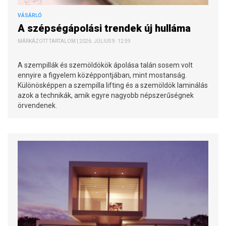
VÁSÁRLÓ
A szépségápolási trendek új hulláma
MÁRKÁZOTT TARTALOM | 2026. JÚLIUS 9. 12:59
A szempillák és szemöldökök ápolása talán sosem volt
ennyire a figyelem középpontjában, mint mostanság.
Különösképpen a szempilla lifting és a szemöldök laminálás
azok a technikák, amik egyre nagyobb népszerűségnek
örvendenek.