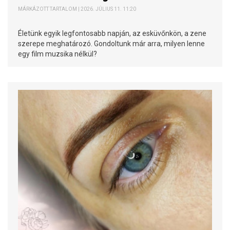
MÁRKÁZOTT TARTALOM | 2026. JÚLIUS 11. 11:20
Életünk egyik legfontosabb napján, az esküvőnkön, a zene
szerepe meghatározó. Gondoltunk már arra, milyen lenne
egy film muzsika nélkül?