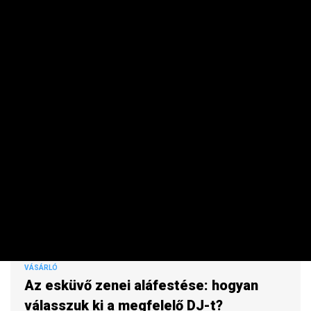
Stagnálnak az árak.
VÁSÁRLÓ
Az esküvő zenei aláfestése: hogyan
válasszuk ki a megfelelő DJ-t?