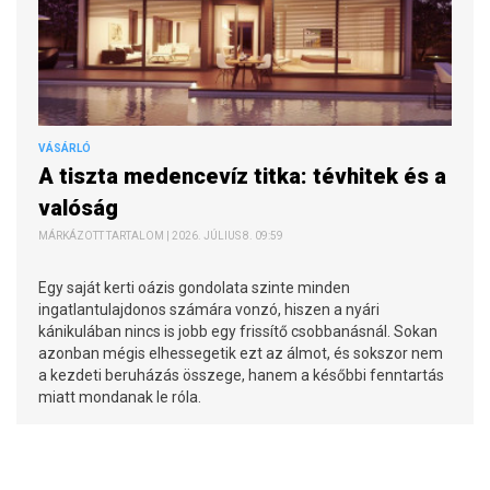
VÁSÁRLÓ
A tiszta medencevíz titka: tévhitek és a
valóság
MÁRKÁZOTT TARTALOM | 2026. JÚLIUS 8. 09:59
Egy saját kerti oázis gondolata szinte minden
ingatlantulajdonos számára vonzó, hiszen a nyári
kánikulában nincs is jobb egy frissítő csobbanásnál. Sokan
azonban mégis elhessegetik ezt az álmot, és sokszor nem
a kezdeti beruházás összege, hanem a későbbi fenntartás
miatt mondanak le róla.