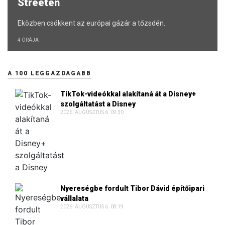
Streeten
Eközben csökkent az európai gázár a tőzsdén.
4 ÓRÁJA
A 100 LEGGAZDAGABB
TikTok-videókkal alakítaná át a Disney+
szolgáltatást a Disney
2026. AUGUSZTUS 6. 09:30
Nyereségbe fordult Tibor Dávid építőipari
vállalata
2026. AUGUSZTUS 6. 08:19