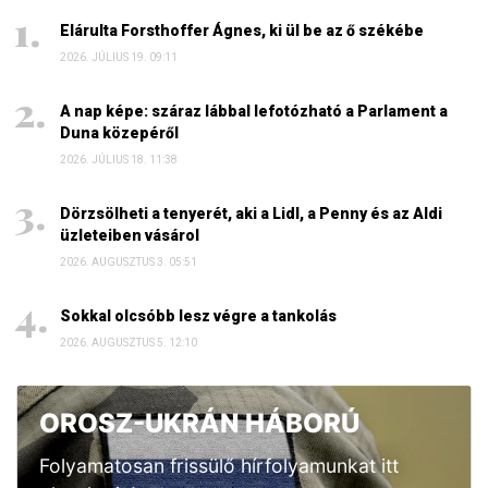
Elárulta Forsthoffer Ágnes, ki ül be az ő székébe
2026. JÚLIUS 19. 09:11
A nap képe: száraz lábbal lefotózható a Parlament a
Duna közepéről
2026. JÚLIUS 18. 11:38
Dörzsölheti a tenyerét, aki a Lidl, a Penny és az Aldi
üzleteiben vásárol
2026. AUGUSZTUS 3. 05:51
Sokkal olcsóbb lesz végre a tankolás
2026. AUGUSZTUS 5. 12:10
OROSZ-UKRÁN HÁBORÚ
Folyamatosan frissülő hírfolyamunkat itt