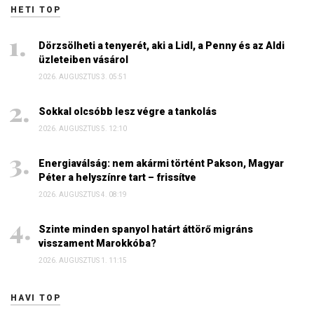
HETI TOP
Dörzsölheti a tenyerét, aki a Lidl, a Penny és az Aldi
üzleteiben vásárol
2026. AUGUSZTUS 3. 05:51
Sokkal olcsóbb lesz végre a tankolás
2026. AUGUSZTUS 5. 12:10
Energiaválság: nem akármi történt Pakson, Magyar
Péter a helyszínre tart – frissítve
2026. AUGUSZTUS 4. 08:19
Szinte minden spanyol határt áttörő migráns
visszament Marokkóba?
2026. AUGUSZTUS 1. 11:15
HAVI TOP