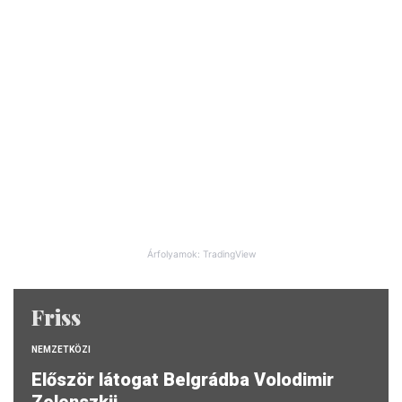
Árfolyamok: TradingView
Friss
NEMZETKÖZI
Először látogat Belgrádba Volodimir
Zelenszkij