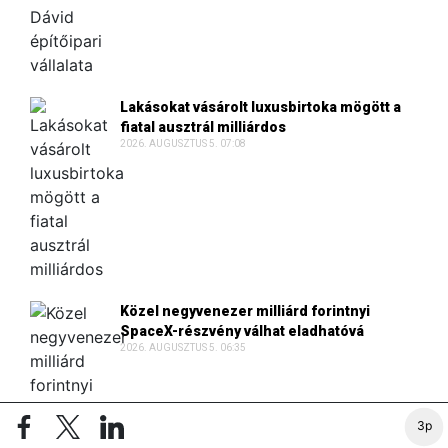
Lakásokat vásárolt luxusbirtoka mögött a
fiatal ausztrál milliárdos
2026. AUGUSZTUS 5. 07:08
Közel negyvenezer milliárd forintnyi
SpaceX-részvény válhat eladhatóvá
2026. AUGUSZTUS 5. 06:35
3p