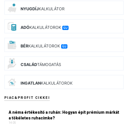
NYUGDÍJ
KALKULÁTOR
ADÓ
KALKULÁTOROK
ÚJ
BÉR
KALKULÁTOROK
ÚJ
CSALÁD
TÁMOGATÁS
INGATLAN
KALKULÁTOROK
PIAC&PROFIT CIKKEI
A néma értékesítő a ruhán: Hogyan épít prémium márkát
a tökéletes ruhacímke?
14:05