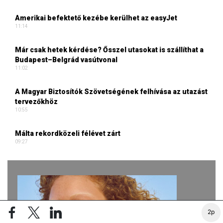
Amerikai befektető kezébe kerülhet az easyJet
11:14
Már csak hetek kérdése? Ősszel utasokat is szállíthat a
Budapest–Belgrád vasútvonal
11:02
A Magyar Biztosítók Szövetségének felhívása az utazást
tervezőkhöz
10:55
Málta rekordközeli félévet zárt
09:27
2p