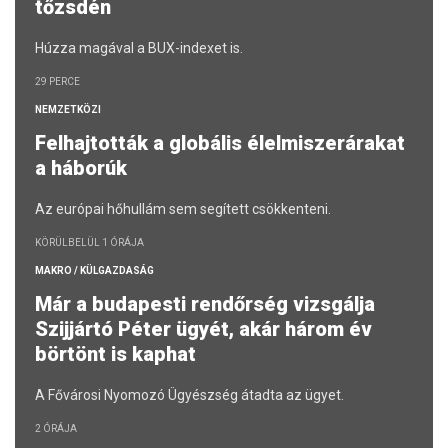
tőzsdén
Húzza magával a BUX-indexet is.
29 PERCE
NEMZETKÖZI
Felhajtották a globális élelmiszerárakat
a háborúk
Az európai hőhullám sem segített csökkenteni.
KÖRÜLBELÜL 1 ÓRÁJA
MAKRO / KÜLGAZDASÁG
Már a budapesti rendőrség vizsgálja
Szijjártó Péter ügyét, akár három év
börtönt is kaphat
A Fővárosi Nyomozó Ügyészség átadta az ügyet.
2 ÓRÁJA