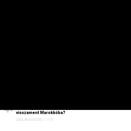
HETI TOP
Dörzsölheti a tenyerét, aki a Lidl, a Penny és az Aldi
üzleteiben vásárol
2026. AUGUSZTUS 3. 05:51
Sokkal olcsóbb lesz végre a tankolás
2026. AUGUSZTUS 5. 12:10
Energiaválság: nem akármi történt Pakson, Magyar
Péter a helyszínre tart – frissítve
2026. AUGUSZTUS 4. 08:19
Szinte minden spanyol határt áttörő migráns
visszament Marokkóba?
2026. AUGUSZTUS 1. 11:15