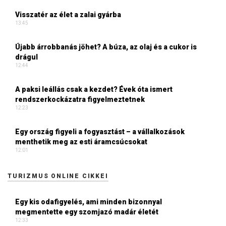
Visszatér az élet a zalai gyárba
13:45
Újabb árrobbanás jöhet? A búza, az olaj és a cukor is
drágul
12:44
A paksi leállás csak a kezdet? Évek óta ismert
rendszerkockázatra figyelmeztetnek
12:23
Egy ország figyeli a fogyasztást – a vállalkozások
menthetik meg az esti áramcsúcsokat
12:01
TURIZMUS ONLINE CIKKEI
Egy kis odafigyelés, ami minden bizonnyal
megmentette egy szomjazó madár életét
12:33