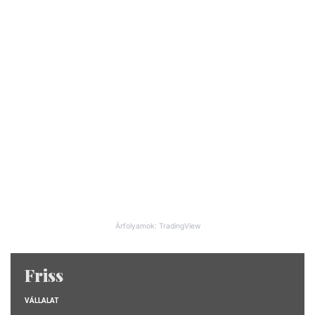
Árfolyamok: TradingView
Friss
VÁLLALAT