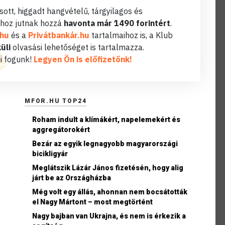
ott, higgadt hangvételű, tárgyilagos és
hoz jutnak hozzá
havonta már 1490 forintért
.
.hu
és a
Privátbankár.hu
tartalmaihoz is, a Klub
üli
olvasási lehetőséget is tartalmazza.
i fogunk!
Legyen Ön is előfizetőnk!
MFOR.HU TOP24
Roham indult a klímákért, napelemekért és
aggregátorokért
Bezár az egyik legnagyobb magyarországi
bicikligyár
Meglátszik Lázár János fizetésén, hogy alig
járt be az Országházba
Még volt egy állás, ahonnan nem bocsátották
el Nagy Mártont – most megtörtént
Nagy bajban van Ukrajna, és nem is érkezik a