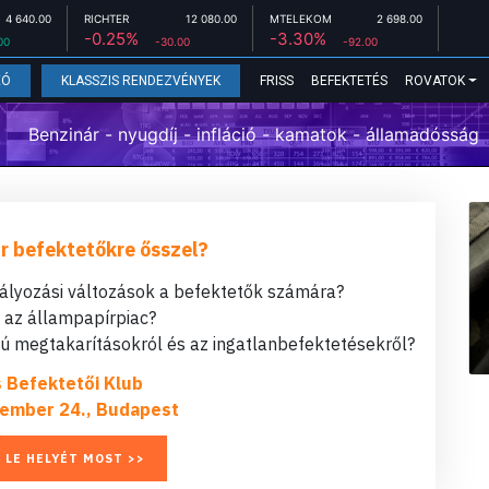
4 640.00
RICHTER
12 080.00
MTELEKOM
2 698.00
-0.25%
-3.30%
00
-30.00
-92.00
FRISS
BEFEKTETÉS
ROVATOK
EÓ
KLASSZIS RENDEZVÉNYEK
Benzinár - nyugdíj - infláció - kamatok - államadósság
r befektetőkre ősszel?
bályozási változások a befektetők számára?
t az állampapírpiac?
 megtakarításokról és az ingatlanbefektetésekről?
s Befektetői Klub
ember 24., Budapest
 LE HELYÉT MOST >>