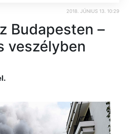
2018. JÚNIUS 13. 10:29
űz Budapesten –
is veszélyben
l.