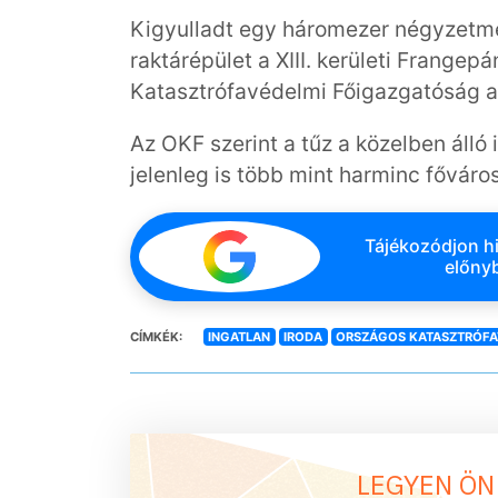
Kigyulladt egy háromezer négyzetmé
raktárépület a XIII. kerületi Frangep
Katasztrófavédelmi Főigazgatóság a
Az OKF szerint a tűz a közelben álló 
jelenleg is több mint harminc főváros
Tájékozódjon hi
előnyb
CÍMKÉK:
INGATLAN
IRODA
ORSZÁGOS KATASZTRÓFA
LEGYEN ÖN