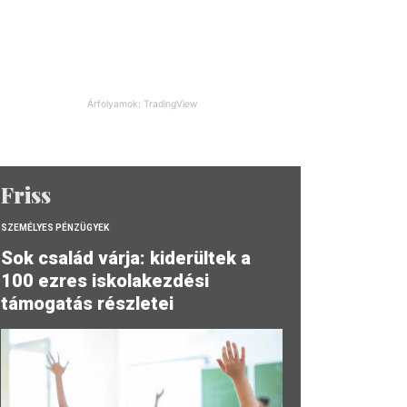
Árfolyamok: TradingView
Friss
SZEMÉLYES PÉNZÜGYEK
Sok család várja: kiderültek a
100 ezres iskolakezdési
támogatás részletei