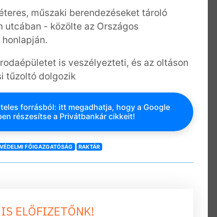
teres, műszaki berendezéseket tároló
án utcában - közölte az Országos
 honlapján.
irodaépületet is veszélyezteti, és az oltáson
i tűzoltó dolgozik
teles forrásból: itt megadhatja, hogy a Google
en részesítse a Privátbankár cikkeit!
VÉDELMI FŐIGAZGATÓSÁG
RAKTÁR
 IS ELŐFIZETŐNK!