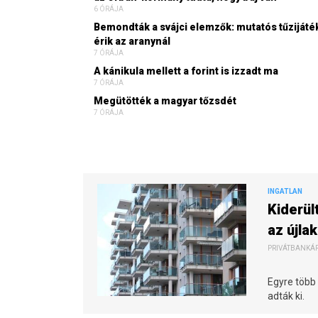
6 ÓRÁJA
Bemondták a svájci elemzők: mutatós tűzijáté
érik az aranynál
7 ÓRÁJA
A kánikula mellett a forint is izzadt ma
7 ÓRÁJA
Megütötték a magyar tőzsdét
7 ÓRÁJA
INGATLAN
Kiderül
az újla
PRIVÁTBANKÁR.
Egyre több a
adták ki.