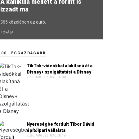
A kánikula mellett a forint is
izzadt ma
365 közelében az euró.
7 ÓRÁJA
100 LEGGAZDAGABB
TikTok-videókkal alakítaná át a
Disney+ szolgáltatást a Disney
2026. AUGUSZTUS 6. 09:30
Nyereségbe fordult Tibor Dávid
építőipari vállalata
2026. AUGUSZTUS 6. 08:19