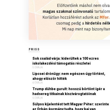
Előfizetőink máshol nem olvas
magas szakmai színvonalú
tartalom
Korlátlan hozzáférést adunk az
Mfor
csomag pedig a
hirdetés nélk
Mi nap mint nap bizonyítan
FRISS
Sok család várja: kiderültek a 100 ezres
iskolakezdési támogatás részletei
5 ÓRÁJA
Lipcsei drónügy: nem egészen úgy történt,
ahogy először hitték
6 ÓRÁJA
Trump dühbe gurult: hosszú börtönt ígér a
hadsereg titkainak kiszivárogtatóinak
6 ÓRÁJA
Súlyos kijelentést tett Magyar Péter: szerinte
az Orbán-kormány tudta, hogy baj van