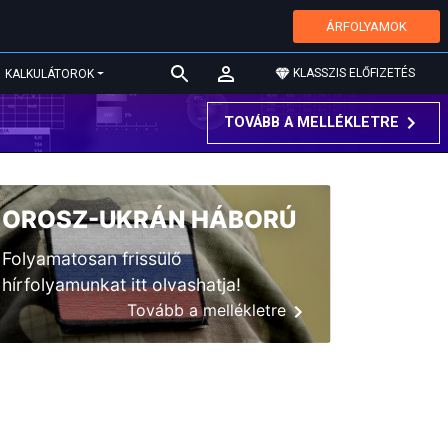
ÁRFOLYAMOK
KLASSZIS ELŐFIZETÉS
KALKULÁTOROK
TOVÁBB A MELLÉKLETRE
OROSZ-UKRÁN HÁBORÚ
Folyamatosan frissülő
hírfolyamunkat itt olvashatja!
Tovább a mellékletre