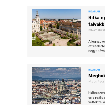
INGATLAN
Ritka e
falvakb
PRIVÁTBANKÁR.
A legnagyo
ott reálér
negyedévb
INGATLAN
Megbuko
VÁMOSI ÁGOSTO
Hiába szere
erre reális
vették fel 