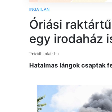
INGATLAN
Óriási raktárt
egy irodaház 
Privátbankár.hu
Hatalmas lángok csaptak fe