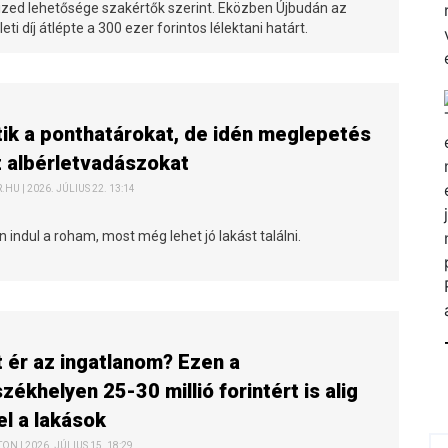
tized lehetősége szakértők szerint. Eközben Újbudán az
eti díj átlépte a 300 ezer forintos lélektani határt.
tik a ponthatárokat, de idén meglepetés
z albérletvadászokat
HU | 2026. JÚLIUS 22. 13:14
 indul a roham, most még lehet jó lakást találni.
 ér az ingatlanom? Ezen a
ékhelyen 25-30 millió forintért is alig
el a lakások
N | 2026. JÚLIUS 15. 18:29