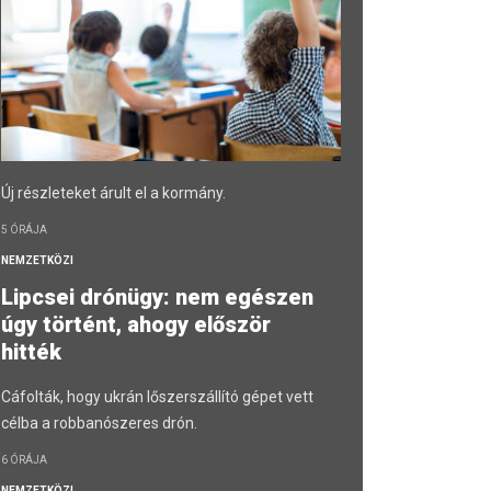
Új részleteket árult el a kormány.
5 ÓRÁJA
NEMZETKÖZI
Lipcsei drónügy: nem egészen
úgy történt, ahogy először
hitték
Cáfolták, hogy ukrán lőszerszállító gépet vett
célba a robbanószeres drón.
6 ÓRÁJA
NEMZETKÖZI