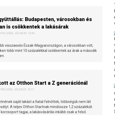
gyüttállás: Budapesten, városokban és
an is csökkentek a lakásárak
HU | 2026. JÚLIUS 24. 12:44
bb visszaesés Észak-Magyarországon, a városokban volt,
téken több mint 10 százalékkal csökkentek az árak a második
en.
tt az Otthon Start a Z generációnál
N | 2026. JÚLIUS 23. 15:11
tnének saját lakást a fiatal felnőttek, többségük nem lát
 esélyt. A teljes Otthon Startnak mindössze 1,2 százalékát
a korcsoport tagjai, a lakásvásárlás inkább csak a felső