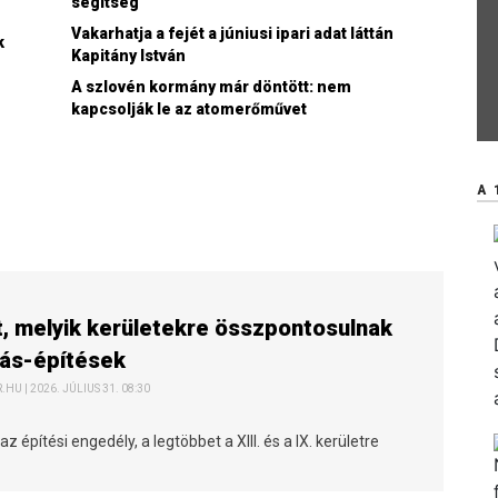
segítség
Vakarhatja a fejét a júniusi ipari adat láttán
k
Kapitány István
A szlovén kormány már döntött: nem
kapcsolják le az atomerőművet
A 
t, melyik kerületekre összpontosulnak
kás-építések
HU | 2026. JÚLIUS 31. 08:30
z építési engedély, a legtöbbet a XIII. és a IX. kerületre