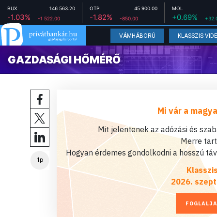
BUX
146 563.20
OTP
45 900.00
MOL
-1.03%
-1.82%
+0.69%
-1 522.00
-850.00
+32.
VÁMHÁBORÚ
KLASSZIS VID
GAZDASÁGI HŐMÉRŐ
Mi vár a magya
Mit jelentenek az adózási és sza
Merre tar
Hogyan érdemes gondolkodni a hosszú távú
1p
Klasszi
2026. szept
FOGLALJA