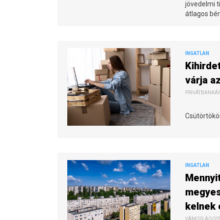
jövedelmi 
átlagos bérl
INGATLAN
Kihirde
várja a
PRIVÁTBANKÁR.
Csütörtökön
INGATLAN
Mennyit
megyesz
kelnek 
VÁMOSI ÁGOSTO