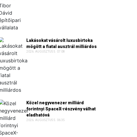
Lakásokat vásárolt luxusbirtoka
mögött a fiatal ausztrál milliárdos
2026. AUGUSZTUS 5. 07:08
Közel negyvenezer milliárd
forintnyi SpaceX-részvény válhat
eladhatóvá
2026. AUGUSZTUS 5. 06:35