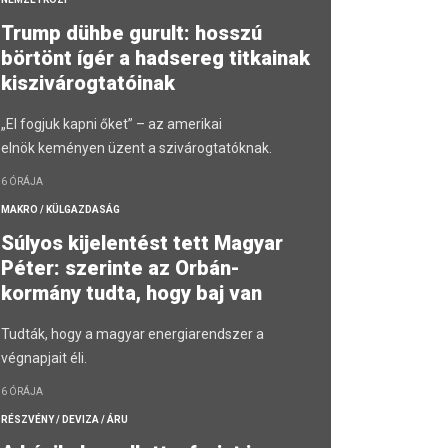
Trump dühbe gurult: hosszú
börtönt ígér a hadsereg titkainak
kiszivárogtatóinak
„El fogjuk kapni őket” – az amerikai
elnök keményen üzent a szivárogtatóknak.
6 ÓRÁJA
MAKRO / KÜLGAZDASÁG
Súlyos kijelentést tett Magyar
Péter: szerinte az Orbán-
kormány tudta, hogy baj van
Tudták, hogy a magyar energiarendszer a
végnapjait éli.
6 ÓRÁJA
RÉSZVÉNY / DEVIZA / ÁRU