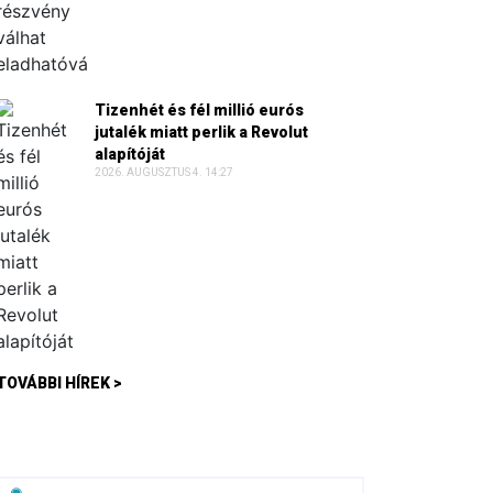
Tizenhét és fél millió eurós
jutalék miatt perlik a Revolut
alapítóját
2026. AUGUSZTUS 4. 14:27
TOVÁBBI HÍREK >