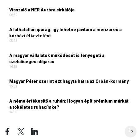
Visszalő a NER Auróra cirkálója
06:50
A láthatatlan iparág: így lehetne javítani a menzai és a
kórházi étkeztetést
05:23
A magyar vállalatok működését is fenyegeti a
szélsőséges időjárás
16:58
Magyar Péter szerint ezt hagyta hátra az Orbán-kormány
15:32
A néma értékesítő a ruhán: Hogyan épít prémium márkát
a tökéletes ruhacímke?
14:05
TURIZMUS ONLINE CIKKEI
1p