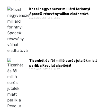
Közel negyvenezer milliárd forintnyi
SpaceX-részvény válhat eladhatóvá
2026. AUGUSZTUS 5. 06:35
Tizenhét és fél millió eurós jutalék miatt
perlik a Revolut alapítóját
2026. AUGUSZTUS 4. 14:27