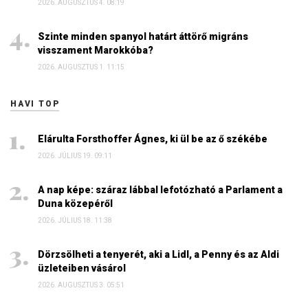
2026. AUGUSZTUS 4. 08:19
Szinte minden spanyol határt áttörő migráns
visszament Marokkóba?
2026. AUGUSZTUS 1. 11:15
HAVI TOP
Elárulta Forsthoffer Ágnes, ki ül be az ő székébe
2026. JÚLIUS 19. 09:11
A nap képe: száraz lábbal lefotózható a Parlament a
Duna közepéről
2026. JÚLIUS 18. 11:38
Dörzsölheti a tenyerét, aki a Lidl, a Penny és az Aldi
üzleteiben vásárol
2026. AUGUSZTUS 3. 05:51