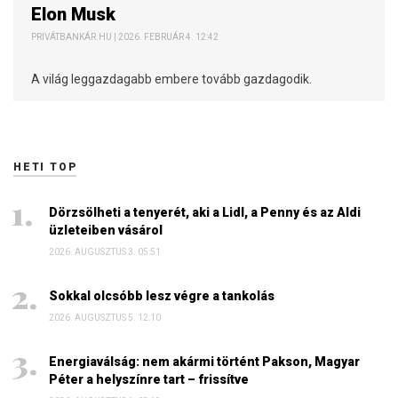
Elon Musk
PRIVÁTBANKÁR.HU | 2026. FEBRUÁR 4. 12:42
A világ leggazdagabb embere tovább gazdagodik.
HETI TOP
Dörzsölheti a tenyerét, aki a Lidl, a Penny és az Aldi
üzleteiben vásárol
2026. AUGUSZTUS 3. 05:51
Sokkal olcsóbb lesz végre a tankolás
2026. AUGUSZTUS 5. 12:10
Energiaválság: nem akármi történt Pakson, Magyar
Péter a helyszínre tart – frissítve