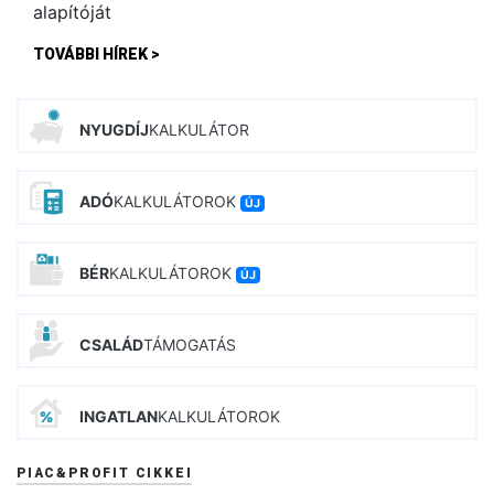
TOVÁBBI HÍREK >
NYUGDÍJ
KALKULÁTOR
ADÓ
KALKULÁTOROK
ÚJ
BÉR
KALKULÁTOROK
ÚJ
CSALÁD
TÁMOGATÁS
INGATLAN
KALKULÁTOROK
PIAC&PROFIT CIKKEI