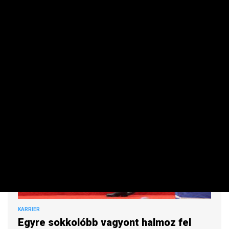
Átlagosan csaknem 6 százalékkal emelkedtek a fizetések,
voltak, akik 10 százalékosnál is nagyobb emelést kaptak.
KARRIER
Egyre sokkolóbb vagyont halmoz fel