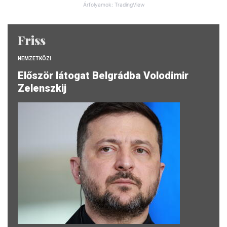
Árfolyamok: TradingView
Friss
NEMZETKÖZI
Először látogat Belgrádba Volodimir
Zelenszkij