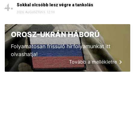
Sokkal olcsóbb lesz végre a tankolás
2026. AUGUSZTUS 5. 12:10
OROSZ-UKRÁN HÁBORÚ
Folyamatosan frissülő hírfolyamunkat itt
olvashatja!
Tovább a mellékletre