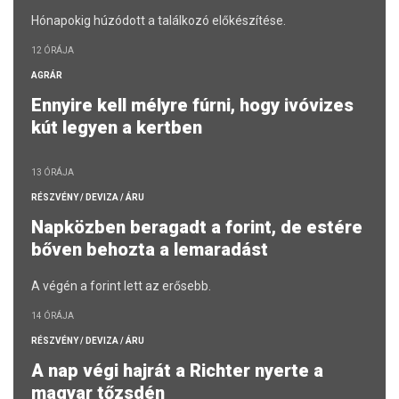
Hónapokig húzódott a találkozó előkészítése.
12 ÓRÁJA
AGRÁR
Ennyire kell mélyre fúrni, hogy ivóvizes
kút legyen a kertben
13 ÓRÁJA
RÉSZVÉNY / DEVIZA / ÁRU
Napközben beragadt a forint, de estére
bőven behozta a lemaradást
A végén a forint lett az erősebb.
14 ÓRÁJA
RÉSZVÉNY / DEVIZA / ÁRU
A nap végi hajrát a Richter nyerte a
magyar tőzsdén