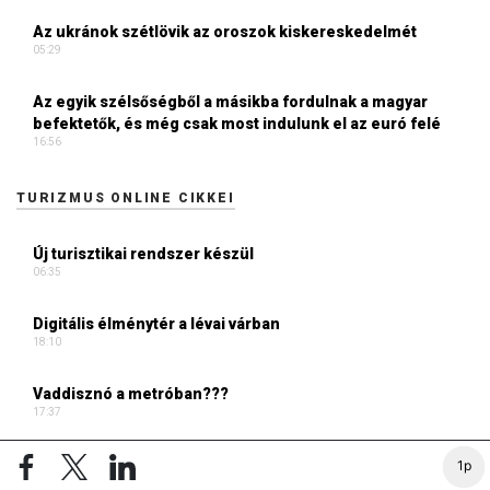
Az ukránok szétlövik az oroszok kiskereskedelmét
05:29
Az egyik szélsőségből a másikba fordulnak a magyar
befektetők, és még csak most indulunk el az euró felé
16:56
TURIZMUS ONLINE CIKKEI
Új turisztikai rendszer készül
06:35
Digitális élménytér a lévai várban
18:10
Vaddisznó a metróban???
17:37
Átalakult a balatoni turizmus, a last minute ma már a
1p
meghatározó