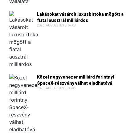
Lakásokat vásárolt luxusbirtoka mögött a
fiatal ausztrál milliárdos
2026. AUGUSZTUS 5. 07:08
Közel negyvenezer milliárd forintnyi
SpaceX-részvény válhat eladhatóvá
2026. AUGUSZTUS 5. 06:35