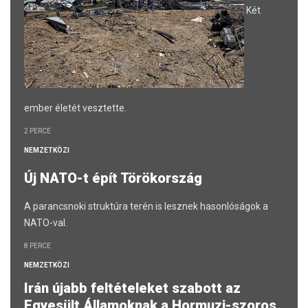
Két
ember életét vesztette.
2 PERCE
NEMZETKÖZI
Új NATO-t épít Törökország
A parancsnoki struktúra terén is lesznek hasonlóságok a
NATO-val.
8 PERCE
NEMZETKÖZI
Irán újabb feltételeket szabott az
Egyesült Államoknak a Hormuzi-szoros