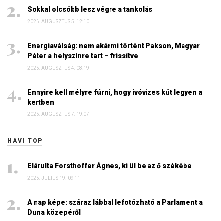
Sokkal olcsóbb lesz végre a tankolás
2026. AUGUSZTUS 5. 12:10
Energiaválság: nem akármi történt Pakson, Magyar
Péter a helyszínre tart – frissítve
2026. AUGUSZTUS 4. 08:19
Ennyire kell mélyre fúrni, hogy ivóvizes kút legyen a
kertben
2026. AUGUSZTUS 7. 19:07
HAVI TOP
Elárulta Forsthoffer Ágnes, ki ül be az ő székébe
2026. JÚLIUS 19. 09:11
A nap képe: száraz lábbal lefotózható a Parlament a
Duna közepéről