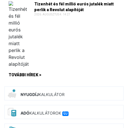
Tizenhét és fél millió eurós jutalék miatt
perlik a Revolut alapítóját
2026. AUGUSZTUS 4. 14:27
TOVÁBBI HÍREK >
NYUGDÍJ
KALKULÁTOR
ADÓ
KALKULÁTOROK
ÚJ