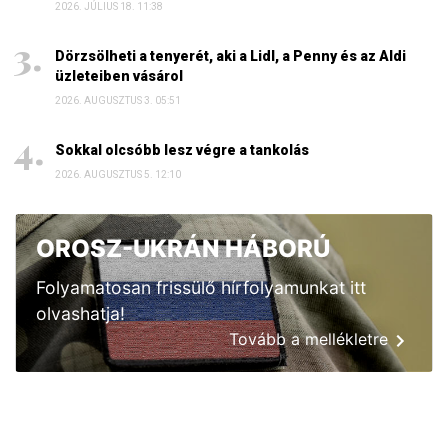
2026. JÚLIUS 18. 11:38
Dörzsölheti a tenyerét, aki a Lidl, a Penny és az Aldi
üzleteiben vásárol
2026. AUGUSZTUS 3. 05:51
Sokkal olcsóbb lesz végre a tankolás
2026. AUGUSZTUS 5. 12:10
OROSZ-UKRÁN HÁBORÚ
Folyamatosan frissülő hírfolyamunkat itt
olvashatja!
Tovább a mellékletre