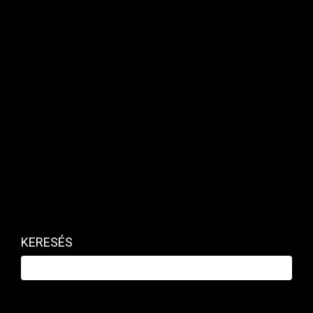
személyes okokra hivatkozva távozott.
Kapcsolódó cikk
KERESÉS
Sikert és profitot érő kérdések és