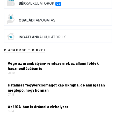
BÉR
KALKULÁTOROK
ÚJ
CSALÁD
TÁMOGATÁS
INGATLAN
KALKULÁTOROK
PIAC&PROFIT CIKKEI
Vége az urambátyám-rendszernek az állami földek
hasznosításában is
08:40
Hatalmas fegyvercsomagot kap Ukrajna, de ami igazán
meglepő, hogy honnan
07:18
Az USA-ban is drámai a vízhelyzet
06:54