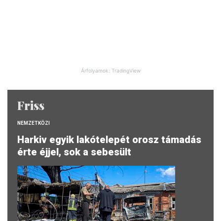
Árfolyamok: TradingView
Friss
NEMZETKÖZI
Harkiv egyik lakótelepét orosz támadás
érte éjjel, sok a sebesült