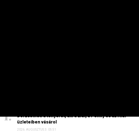
KARRIER
Egyre sokkolóbb vagyont halmoz fel
Elon Musk
PRIVÁTBANKÁR.HU | 2026. FEBRUÁR 4. 12:42
A világ leggazdagabb embere tovább gazdagodik.
HETI TOP
Dörzsölheti a tenyerét, aki a Lidl, a Penny és az Aldi
üzleteiben vásárol
2026. AUGUSZTUS 3. 05:51