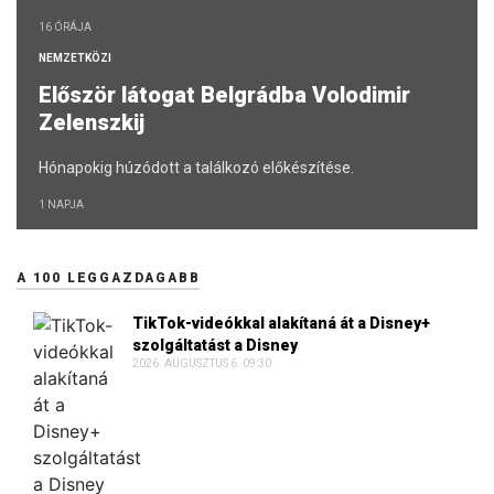
16 ÓRÁJA
NEMZETKÖZI
Először látogat Belgrádba Volodimir
Zelenszkij
Hónapokig húzódott a találkozó előkészítése.
1 NAPJA
A 100 LEGGAZDAGABB
TikTok-videókkal alakítaná át a Disney+
szolgáltatást a Disney
2026. AUGUSZTUS 6. 09:30