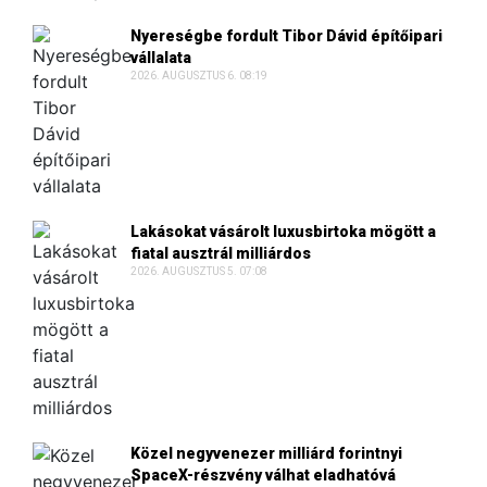
Nyereségbe fordult Tibor Dávid építőipari
vállalata
2026. AUGUSZTUS 6. 08:19
Lakásokat vásárolt luxusbirtoka mögött a
fiatal ausztrál milliárdos
2026. AUGUSZTUS 5. 07:08
Közel negyvenezer milliárd forintnyi
SpaceX-részvény válhat eladhatóvá