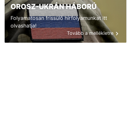
OROSZ-UKRÁN HÁBORÚ
Folyamatosan frissülő hírfolyamunkat itt
olvashatja!
Tovább a mellékletre