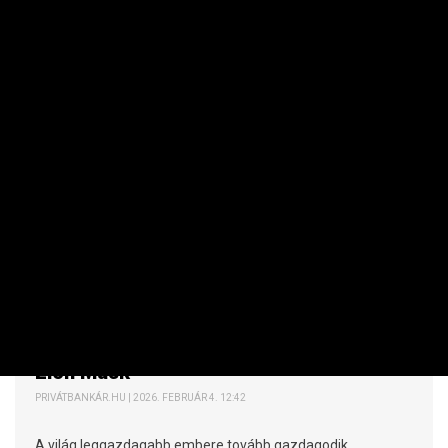
KARRIER
Egyre sokkolóbb vagyont halmoz fel
Elon Musk
PRIVÁTBANKÁR.HU | 2026. FEBRUÁR 4. 12:42
A világ leggazdagabb embere tovább gazdagodik.