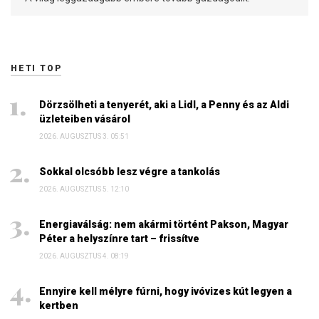
HETI TOP
Dörzsölheti a tenyerét, aki a Lidl, a Penny és az Aldi
üzleteiben vásárol
2026. AUGUSZTUS 3. 05:51
Sokkal olcsóbb lesz végre a tankolás
2026. AUGUSZTUS 5. 12:10
Energiaválság: nem akármi történt Pakson, Magyar
Péter a helyszínre tart – frissítve
2026. AUGUSZTUS 4. 08:19
Ennyire kell mélyre fúrni, hogy ivóvizes kút legyen a
kertben