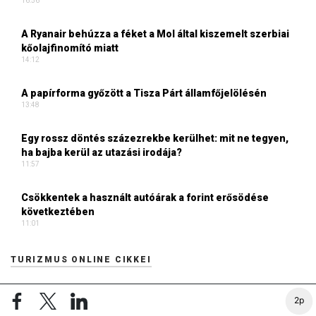
16:56
A Ryanair behúzza a féket a Mol által kiszemelt szerbiai
kőolajfinomító miatt
14:12
A papírforma győzött a Tisza Párt államfőjelölésén
13:48
Egy rossz döntés százezrekbe kerülhet: mit ne tegyen,
ha bajba kerül az utazási irodája?
11:57
Csökkentek a használt autóárak a forint erősödése
következtében
11:01
TURIZMUS ONLINE CIKKEI
Digitális élménytér a lévai várban
2p
18:10