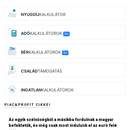
NYUGDÍJ
KALKULÁTOR
ADÓ
KALKULÁTOROK
ÚJ
BÉR
KALKULÁTOROK
ÚJ
CSALÁD
TÁMOGATÁS
INGATLAN
KALKULÁTOROK
PIAC&PROFIT CIKKEI
Az egyik szélsőségből a másikba fordulnak a magyar
befektetők, és még csak most indulunk el az euró felé