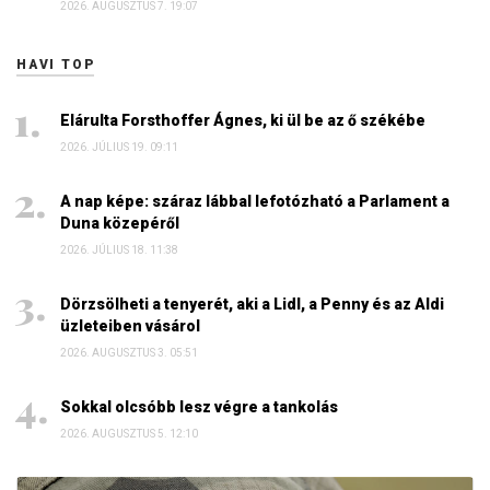
2026. AUGUSZTUS 7. 19:07
HAVI TOP
Elárulta Forsthoffer Ágnes, ki ül be az ő székébe
2026. JÚLIUS 19. 09:11
A nap képe: száraz lábbal lefotózható a Parlament a
Duna közepéről
2026. JÚLIUS 18. 11:38
Dörzsölheti a tenyerét, aki a Lidl, a Penny és az Aldi
üzleteiben vásárol
2026. AUGUSZTUS 3. 05:51
Sokkal olcsóbb lesz végre a tankolás
2026. AUGUSZTUS 5. 12:10