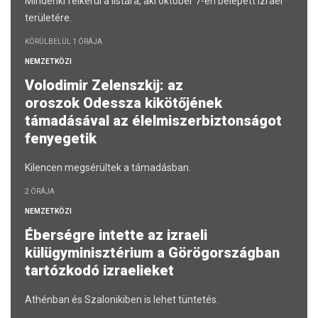
Mindenki felkerül a listára, aki október 7-én belépett Izrael
területére.
KÖRÜLBELÜL 1 ÓRÁJA
NEMZETKÖZI
Volodimir Zelenszkij: az
oroszok Odessza kikötőjének
támadásával az élelmiszerbiztonságot
fenyegetik
Kilencen megsérültek a támadásban.
2 ÓRÁJA
NEMZETKÖZI
Éberségre intette az izraeli
külügyminisztérium a Görögországban
tartózkodó izraelieket
Athénban és Szalonikiben is lehet tüntetés.