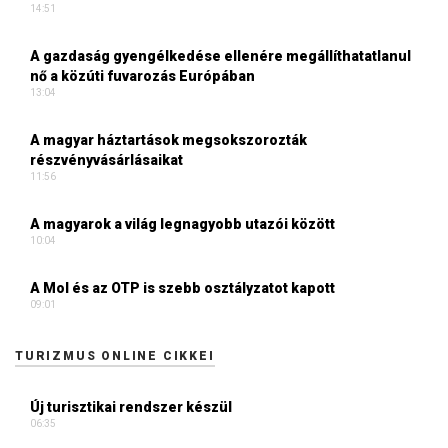
14:51
A gazdaság gyengélkedése ellenére megállíthatatlanul
nő a közúti fuvarozás Európában
13:04
A magyar háztartások megsokszorozták
részvényvásárlásaikat
11:56
A magyarok a világ legnagyobb utazói között
10:04
A Mol és az OTP is szebb osztályzatot kapott
09:01
TURIZMUS ONLINE CIKKEI
Új turisztikai rendszer készül
06:35