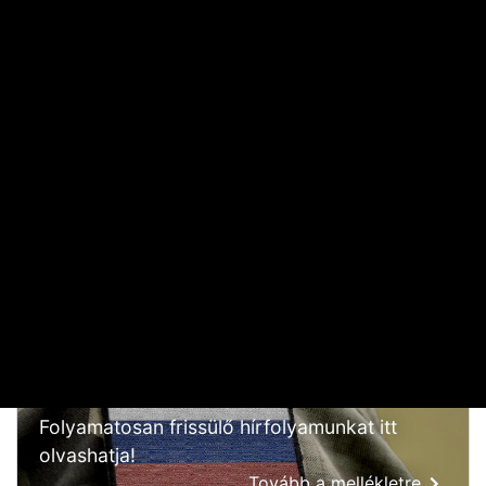
2026. JÚLIUS 19. 09:11
A nap képe: száraz lábbal lefotózható a Parlament a
Duna közepéről
2026. JÚLIUS 18. 11:38
Dörzsölheti a tenyerét, aki a Lidl, a Penny és az Aldi
üzleteiben vásárol
2026. AUGUSZTUS 3. 05:51
Sokkal olcsóbb lesz végre a tankolás
2026. AUGUSZTUS 5. 12:10
OROSZ-UKRÁN HÁBORÚ
Folyamatosan frissülő hírfolyamunkat itt
olvashatja!
Tovább a mellékletre