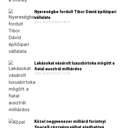
Nyereségbe fordult Tibor Dávid építőipari
vállalata
2026. AUGUSZTUS 6. 08:19
Lakásokat vásárolt luxusbirtoka mögött a
fiatal ausztrál milliárdos
2026. AUGUSZTUS 5. 07:08
Közel negyvenezer milliárd forintnyi
SpaceX-részvény válhat eladhatóvá