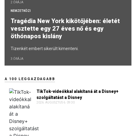
2 ÓRÁJA
NEMZETKÖZI
Tragédia New York kikötőjében: életét
vesztette egy 27 éves nő és egy
öthónapos kislány
Tizenkét embert sikerült kimenteni.
3 ÓRÁJA
A 100 LEGGAZDAGABB
TikTok-videókkal alakítaná át a Disney+
szolgáltatást a Disney
2026. AUGUSZTUS 6. 09:30