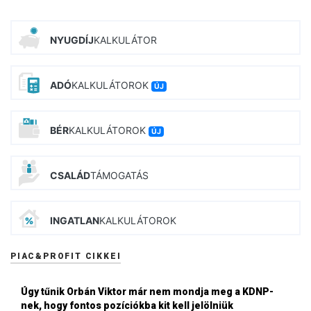
NYUGDÍJ
KALKULÁTOR
ADÓ
KALKULÁTOROK
ÚJ
BÉR
KALKULÁTOROK
ÚJ
CSALÁD
TÁMOGATÁS
INGATLAN
KALKULÁTOROK
PIAC&PROFIT CIKKEI
Úgy tűnik Orbán Viktor már nem mondja meg a KDNP-
nek, hogy fontos pozíciókba kit kell jelölniük