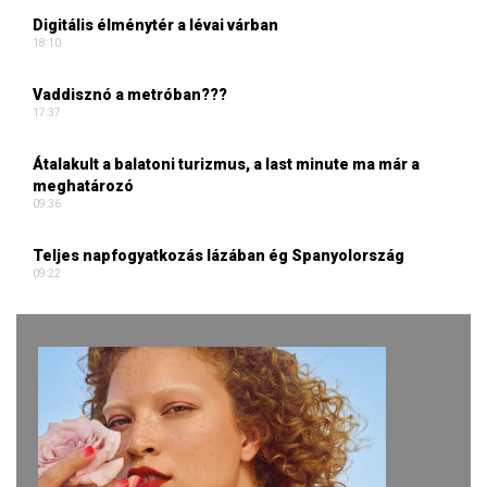
Digitális élménytér a lévai várban
18:10
Vaddisznó a metróban???
17:37
Átalakult a balatoni turizmus, a last minute ma már a
meghatározó
09:36
Teljes napfogyatkozás lázában ég Spanyolország
09:22