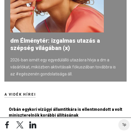
dm Élménytér: izgalmas utazás a
szépség világában (x)
2026-ban ismét egy egyedülálló utazásra hívja a dm a
vásárlókat, miközben aktivitásaik fókuszában továbbra is
az #egészenén gondolatisága áll.
A VIDÉK HÍREI
Orbán egykori vízügyi államtitkára is ellentmondott a volt
miniszterelnök korábbi állításának
14:42
1p