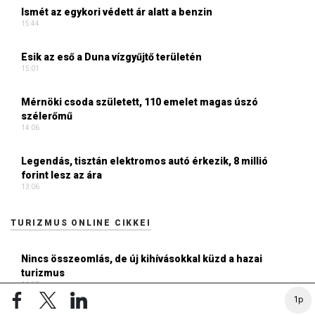
Ismét az egykori védett ár alatt a benzin
15:44
Esik az eső a Duna vízgyűjtő területén
15:01
Mérnöki csoda született, 110 emelet magas úszó
szélerőmű
14:06
Legendás, tisztán elektromos autó érkezik, 8 millió
forint lesz az ára
13:06
TURIZMUS ONLINE CIKKEI
Nincs összeomlás, de új kihívásokkal küzd a hazai
turizmus
14:57
1p