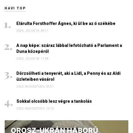
HAVI TOP
Elárulta Forsthoffer Ágnes, ki ül be az ő székébe
2026. JÚLIUS 19. 09:11
A nap képe: száraz lábbal lefotózható a Parlament a
Duna közepéről
2026. JÚLIUS 18. 11:38
Dörzsölheti a tenyerét, aki a Lidl, a Penny és az Aldi
üzleteiben vásárol
2026. AUGUSZTUS 3. 05:51
Sokkal olcsóbb lesz végre a tankolás
2026. AUGUSZTUS 5. 12:10
OROSZ-UKRÁN HÁBORÚ