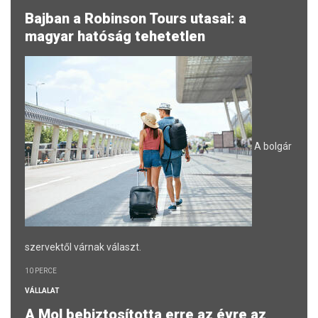
Bajban a Robinson Tours utasai: a
magyar hatóság tehetetlen
A bolgár
szervektől várnak választ.
10 PERCE
VÁLLALAT
A Mol bebiztosította erre az évre az