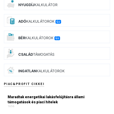
NYUGDÍJ
KALKULÁTOR
ADÓ
KALKULÁTOROK
ÚJ
BÉR
KALKULÁTOROK
ÚJ
CSALÁD
TÁMOGATÁS
INGATLAN
KALKULÁTOROK
PIAC&PROFIT CIKKEI
Maradtak energetikai lakásfelújításra állami
támogatások és piaci hitelek
16:56