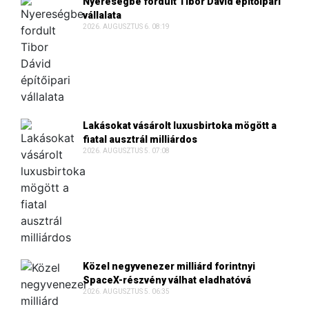
Nyereségbe fordult Tibor Dávid építőipari
vállalata
2026. AUGUSZTUS 6. 08:19
Lakásokat vásárolt luxusbirtoka mögött a
fiatal ausztrál milliárdos
2026. AUGUSZTUS 5. 07:08
Közel negyvenezer milliárd forintnyi
SpaceX-részvény válhat eladhatóvá
2026. AUGUSZTUS 5. 06:35