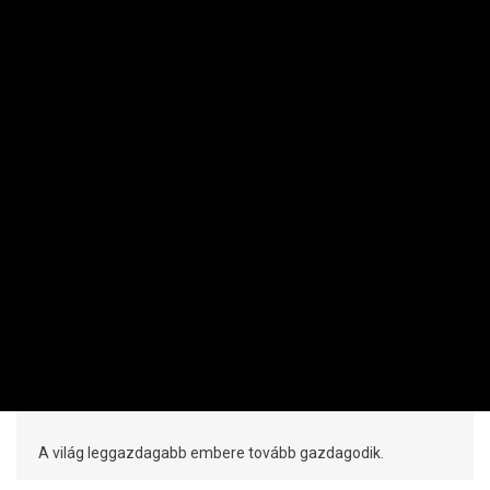
KARRIER
Egyre sokkolóbb vagyont halmoz fel
Elon Musk
PRIVÁTBANKÁR.HU | 2026. FEBRUÁR 4. 12:42
A világ leggazdagabb embere tovább gazdagodik.