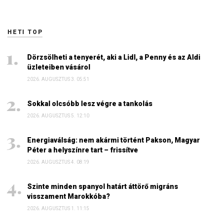
HETI TOP
Dörzsölheti a tenyerét, aki a Lidl, a Penny és az Aldi
üzleteiben vásárol
2026. AUGUSZTUS 3. 05:51
Sokkal olcsóbb lesz végre a tankolás
2026. AUGUSZTUS 5. 12:10
Energiaválság: nem akármi történt Pakson, Magyar
Péter a helyszínre tart – frissítve
2026. AUGUSZTUS 4. 08:19
Szinte minden spanyol határt áttörő migráns
visszament Marokkóba?
2026. AUGUSZTUS 1. 11:15