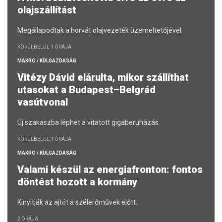
olajszállítást
Megállapodtak a horvát olajvezeték üzemeltetőjével.
KÖRÜLBELÜL 1 ÓRÁJA
MAKRO / KÜLGAZDASÁG
Vitézy Dávid elárulta, mikor szállíthat
utasokat a Budapest–Belgrád
vasútvonal
Új szakaszba léphet a vitatott gigaberuházás.
KÖRÜLBELÜL 1 ÓRÁJA
MAKRO / KÜLGAZDASÁG
Valami készül az energiafronton: fontos
döntést hozott a kormány
Kinyitják az ajtót a szélerőművek előtt.
2 ÓRÁJA