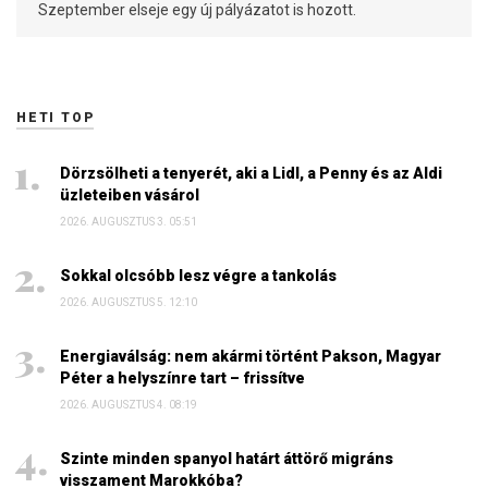
Szeptember elseje egy új pályázatot is hozott.
HETI TOP
Dörzsölheti a tenyerét, aki a Lidl, a Penny és az Aldi
üzleteiben vásárol
2026. AUGUSZTUS 3. 05:51
Sokkal olcsóbb lesz végre a tankolás
2026. AUGUSZTUS 5. 12:10
Energiaválság: nem akármi történt Pakson, Magyar
Péter a helyszínre tart – frissítve
2026. AUGUSZTUS 4. 08:19
Szinte minden spanyol határt áttörő migráns
visszament Marokkóba?