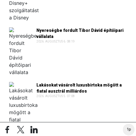
Nyereségbe fordult Tibor Dávid építőipari
vállalata
2026. AUGUSZTUS 6. 08:19
Lakásokat vásárolt luxusbirtoka mögött a
fiatal ausztrál milliárdos
2026. AUGUSZTUS 5. 07:08
1p