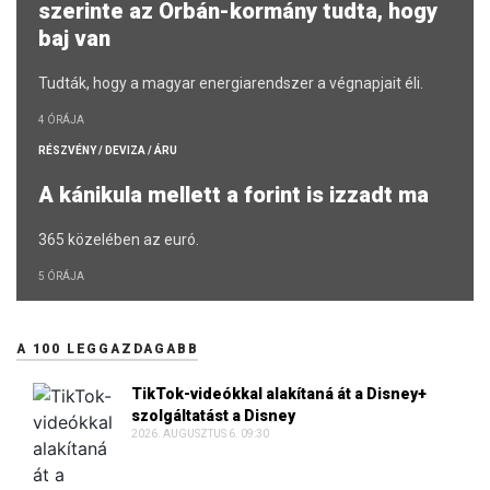
szerinte az Orbán-kormány tudta, hogy
baj van
Tudták, hogy a magyar energiarendszer a végnapjait éli.
4 ÓRÁJA
RÉSZVÉNY / DEVIZA / ÁRU
A kánikula mellett a forint is izzadt ma
365 közelében az euró.
5 ÓRÁJA
A 100 LEGGAZDAGABB
TikTok-videókkal alakítaná át a Disney+
szolgáltatást a Disney
2026. AUGUSZTUS 6. 09:30