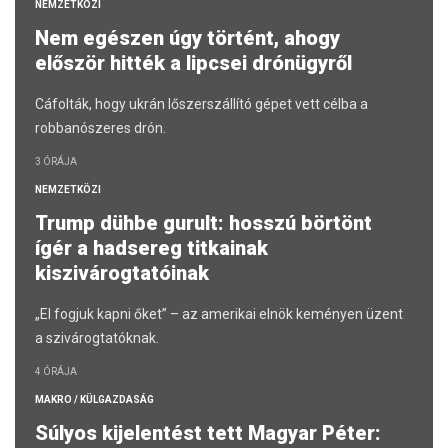
NEMZETKÖZI
Nem egészen úgy történt, ahogy
először hitték a lipcsei drónügyről
Cáfolták, hogy ukrán lőszerszállító gépet vett célba a
robbanószeres drón.
3 ÓRÁJA
NEMZETKÖZI
Trump dühbe gurult: hosszú börtönt
ígér a hadsereg titkainak
kiszivárogtatóinak
„El fogjuk kapni őket” – az amerikai elnök keményen üzent
a szivárogtatóknak.
4 ÓRÁJA
MAKRO / KÜLGAZDASÁG
Súlyos kijelentést tett Magyar Péter: