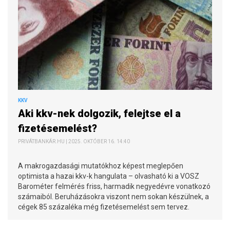
KKV
Aki kkv-nek dolgozik, felejtse el a
fizetésemelést?
PRIVÁTBANKÁR.HU | 2025. OKTÓBER 16. 14:40
A makrogazdasági mutatókhoz képest meglepően
optimista a hazai kkv-k hangulata – olvasható ki a VOSZ
Barométer felmérés friss, harmadik negyedévre vonatkozó
számaiból. Beruházásokra viszont nem sokan készülnek, a
cégek 85 százaléka még fizetésemelést sem tervez.