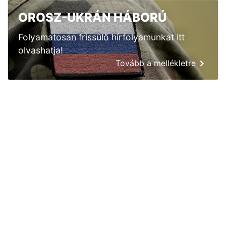
OROSZ-UKRÁN HÁBORÚ
Folyamatosan frissülő hírfolyamunkat itt
olvashatja!
Tovább a mellékletre