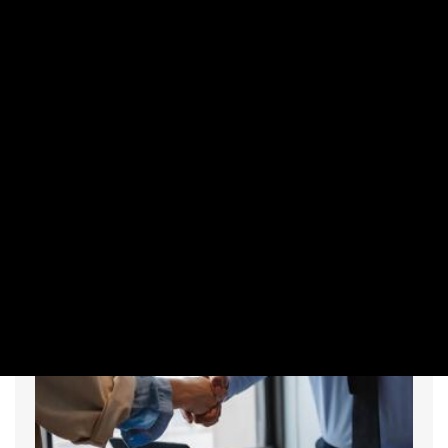
KKV
Gyomrost kaptak a magyar cégek –
komoly kellemetlenséget hozott a
november
PRIVÁTBANKÁR.HU | 2025. NOVEMBER 4. 10:53
Nem elhanyagolható pluszkiadást jelent ez.