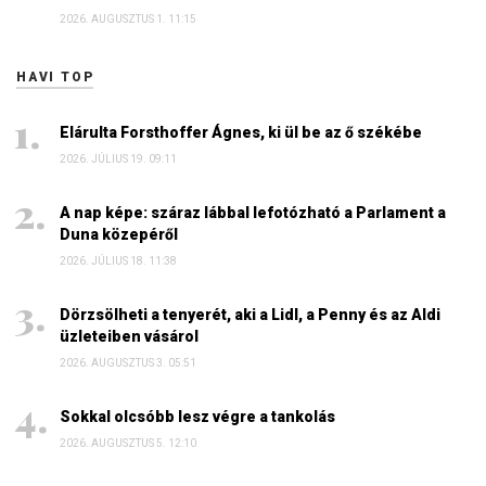
2026. AUGUSZTUS 1. 11:15
HAVI TOP
Elárulta Forsthoffer Ágnes, ki ül be az ő székébe
2026. JÚLIUS 19. 09:11
A nap képe: száraz lábbal lefotózható a Parlament a
Duna közepéről
2026. JÚLIUS 18. 11:38
Dörzsölheti a tenyerét, aki a Lidl, a Penny és az Aldi
üzleteiben vásárol
2026. AUGUSZTUS 3. 05:51
Sokkal olcsóbb lesz végre a tankolás
2026. AUGUSZTUS 5. 12:10