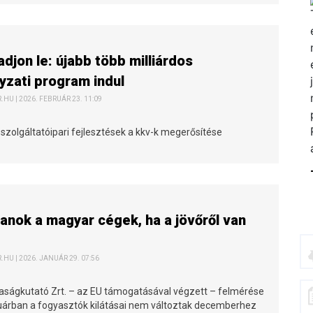
djon le: újabb több milliárdos
zati program indul
HU | 2026. FEBRUÁR 23. 11:09
szolgáltatóipari fejlesztések a kkv-k megerősítése
anok a magyar cégek, ha a jövőről van
HU | 2026. JANUÁR 29. 07:56
aságkutató Zrt. – az EU támogatásával végzett – felmérése
nuárban a fogyasztók kilátásai nem változtak decemberhez