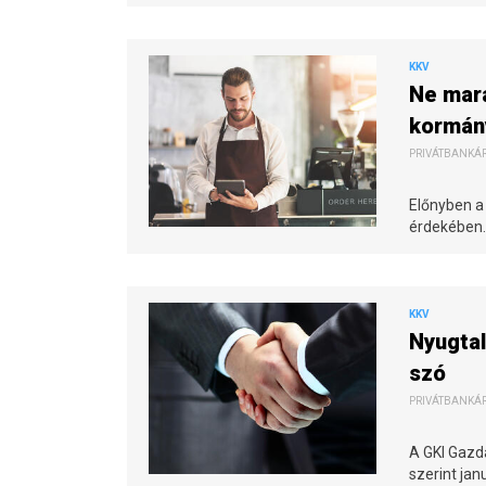
KKV
Ne mara
kormány
PRIVÁTBANKÁR.
Előnyben a 
érdekében.
KKV
Nyugtal
szó
PRIVÁTBANKÁR.
A GKI Gazd
szerint ja