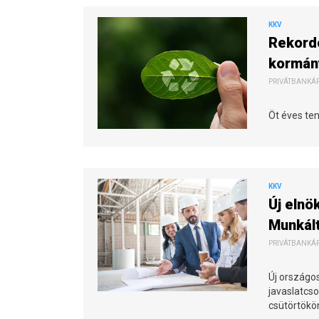
KKV
Rekord
kormány
PRIVÁTBANKÁR.
Öt éves te
KKV
Új elnö
Munkál
PRIVÁTBANKÁR.
Új országos
javaslatcso
csütörtökön