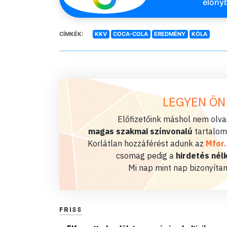
előnyb
CÍMKÉK:
KKV
COCA-COLA
EREDMÉNY
KÓLA
LEGYEN ÖN
Előfizetőink máshol nem olvas
magas szakmai színvonalú
tartalom
Korlátlan hozzáférést adunk az
Mfor
csomag pedig a
hirdetés nélk
Mi nap mint nap bizonyítan
FRISS