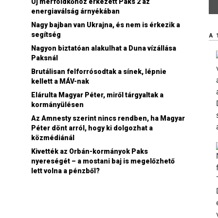
Új mérföldkőhöz érkezett Paks 2 az
energiaválság árnyékában
Nagy bajban van Ukrajna, és nem is érkezik a
segítség
A 
Nagyon biztatóan alakulhat a Duna vízállása
Paksnál
Brutálisan felforrósodtak a sínek, lépnie
kellett a MÁV-nak
Elárulta Magyar Péter, miről tárgyaltak a
kormányülésen
Az Amnesty szerint nincs rendben, ha Magyar
Péter dönt arról, hogy ki dolgozhat a
közmédiánál
Kivették az Orbán-kormányok Paks
nyereségét – a mostani baj is megelőzhető
lett volna a pénzből?