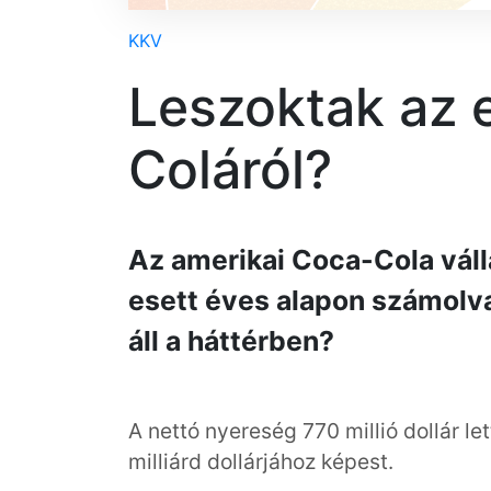
KKV
Leszoktak az 
Coláról?
Az amerikai Coca-Cola válla
esett éves alapon számolv
áll a háttérben?
A nettó nyereség 770 millió dollár le
milliárd dollárjához képest.