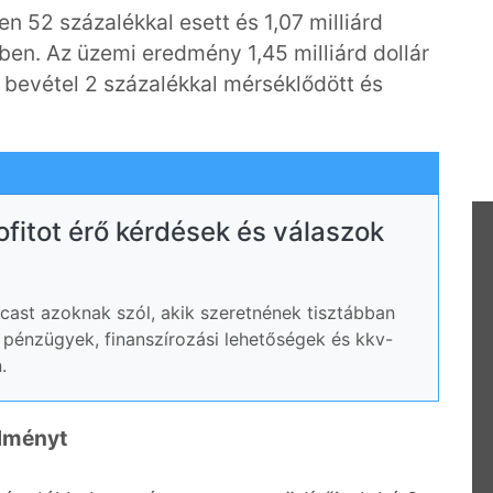
n 52 százalékkal esett és 1,07 milliárd
ben. Az üzemi eredmény 1,45 milliárd dollár
 bevétel 2 százalékkal mérséklődött és
rofitot érő kérdések és válaszok
ast azoknak szól, akik szeretnének tisztábban
ói pénzügyek, finanszírozási lehetőségek és kkv-
.
edményt