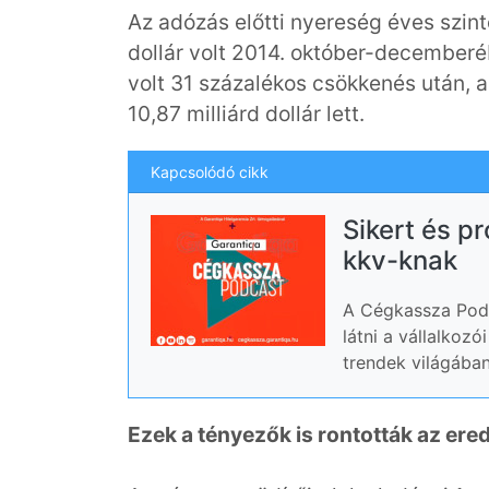
Az adózás előtti nyereség éves szinte
dollár volt 2014. október-decemberé
volt 31 százalékos csökkenés után, a
10,87 milliárd dollár lett.
Kapcsolódó cikk
Sikert és p
kkv-knak
A Cégkassza Podc
látni a vállalkoz
trendek világában
Ezek a tényezők is rontották az er