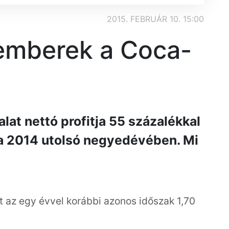
2015. FEBRUÁR 10. 15:00
emberek a Coca-
lat nettó profitja 55 százalékkal
a 2014 utolsó negyedévében. Mi
tt az egy évvel korábbi azonos időszak 1,70