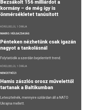
Bezsákolt 156 milliárdot a
kormány – de még így is
önmérsékletet tanúsított
KÖRÜLBELÜL 1 ÓRÁJA
MAKRO / KÜLGAZDASÁG
Pénteken nézhetünk csak igazán
nagyot a tankolásnál
Folytatódik a szerdán bejelentett trend.
KÖRÜLBELÜL 1 ÓRÁJA
NEMZETKÖZI
Hamis zászlós orosz művelettől
tartanak a Baltikumban
Letesztelnék, mennyire szilárdan áll a NATO
Ukrajna mellett.