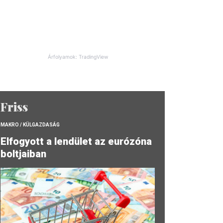
Árfolyamok: TradingView
Friss
MAKRO / KÜLGAZDASÁG
Elfogyott a lendület az eurózóna
boltjaiban