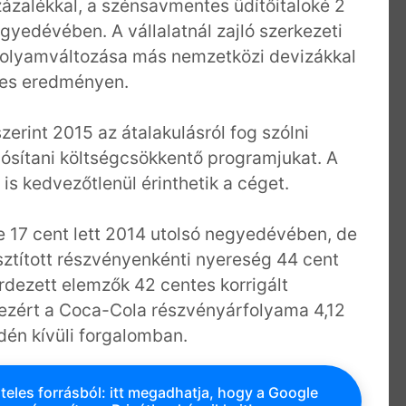
zázalékkal, a szénsavmentes üdítőitaloké 2
gyedévében. A vállalatnál zajló szerkezeti
árfolyamváltozása más nemzetközi devizákkal
ves eredményen.
erint 2015 az átalakulásról fog szólni
sítani költségcsökkentő programjukat. A
is kedvezőtlenül érinthetik a céget.
e 17 cent lett 2014 utolsó negyedévében, de
isztított részvényenkénti nyereség 44 cent
rdezett elemzők 42 centes korrigált
 ezért a Coca-Cola részvényárfolyama 4,12
dén kívüli forgalomban.
teles forrásból: itt megadhatja, hogy a Google