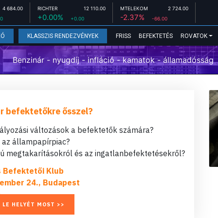
4 684.00
RICHTER
12 110.00
MTELEKOM
2 724.00
+0.00%
-2.37%
00
+0.00
-66.00
FRISS
BEFEKTETÉS
ROVATOK
EÓ
KLASSZIS RENDEZVÉNYEK
Benzinár - nyugdíj - infláció - kamatok - államadósság
r befektetőkre ősszel?
bályozási változások a befektetők számára?
t az állampapírpiac?
 megtakarításokról és az ingatlanbefektetésekről?
s Befektetői Klub
ember 24., Budapest
 LE HELYÉT MOST >>