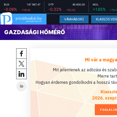
BUX
147 967.47
OTP
46 600.00
MOL
-0.08%
-0.32%
+1.65%
-118.00
-150.00
+76.
VÁMHÁBORÚ
KLASSZIS VID
GAZDASÁGI HŐMÉRŐ
Mi vár a magya
Mit jelentenek az adózási és sza
Merre tar
Hogyan érdemes gondolkodni a hosszú távú
2p
Klasszi
2026. szept
FOGLALJA