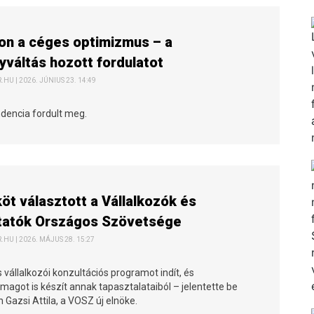
on a céges optimizmus – a
váltás hozott fordulatot
HU | 2026. JÚNIUS 23. 14:49
ndencia fordult meg.
köt választott a Vállalkozók és
tatók Országos Szövetsége
HU | 2026. MÁJUS 28. 15:27
 vállalkozói konzultációs programot indít, és
magot is készít annak tapasztalataiból – jelentette be
 Gazsi Attila, a VOSZ új elnöke.