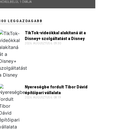
KÖRÜLBELÜL 1 ÓRÁJA
100 LEGGAZDAGABB
TikTok-videókkal alakítaná át a
Disney+ szolgáltatást a Disney
2026. AUGUSZTUS 6. 09:30
Nyereségbe fordult Tibor Dávid
építőipari vállalata
2026. AUGUSZTUS 6. 08:19