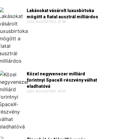
Lakásokat vásárolt luxusbirtoka
mögött a fiatal ausztrál milliárdos
2026. AUGUSZTUS 5. 07:08
Közel negyvenezer milliárd
forintnyi SpaceX-részvény válhat
eladhatóvá
2026. AUGUSZTUS 5. 06:35