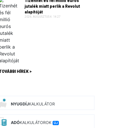
Tizenhét és fél millió eurós
jutalék miatt perlik a Revolut
alapítóját
2026. AUGUSZTUS 4. 14:27
TOVÁBBI HÍREK >
NYUGDÍJ
KALKULÁTOR
ADÓ
KALKULÁTOROK
ÚJ