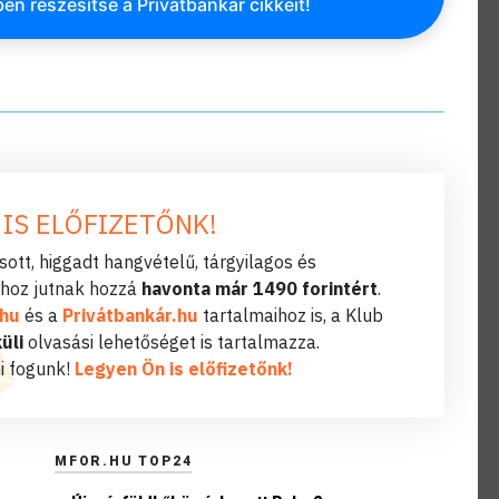
en részesítse a Privátbankár cikkeit!
 IS ELŐFIZETŐNK!
ott, higgadt hangvételű, tárgyilagos és
hoz jutnak hozzá
havonta már 1490 forintért
.
.hu
és a
Privátbankár.hu
tartalmaihoz is, a Klub
üli
olvasási lehetőséget is tartalmazza.
i fogunk!
Legyen Ön is előfizetőnk!
MFOR.HU TOP24