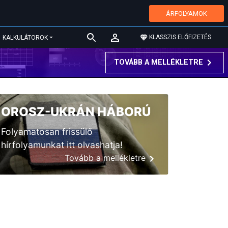
ÁRFOLYAMOK
KLASSZIS ELŐFIZETÉS
KALKULÁTOROK
TOVÁBB A MELLÉKLETRE
OROSZ-UKRÁN HÁBORÚ
Folyamatosan frissülő
hírfolyamunkat itt olvashatja!
Tovább a mellékletre