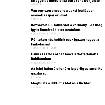
Elfogyott a lendület az eurózóna boltjaiban
18 PERCE
Van egy szerencse is a paksi leállásban,
aminek az ipar örülhet
40 PERCE
Bezsákolt 156 milliárdot a kormány – de még
így is önmérsékletet tanúsított
KÖRÜLBELÜL 1 ÓRÁJA
Pénteken nézhetünk csak igazán nagyot a
tankolásnál
KÖRÜLBELÜL 1 ÓRÁJA
Hamis zászlós orosz művelettől tartanak a
Baltikumban
KÖRÜLBELÜL 1 ÓRÁJA
Az iráni háború ellenére is pörög az amerikai
gazdaság
2 ÓRÁJA
Meghúzta a BUX-ot a Mol és a Richter
2 ÓRÁJA