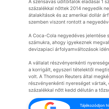
A szénsavas üdítőitalok eladásai 1 s
százalékkal nőttek 2014 negyedik ne
átalakítások és az amerikai dollár 
szemben viszont rontott a negyedé
A Coca-Cola negyedéves jelentése sz
számukra, ahogy igyekeznek megvaló
devizapiaci árfolyamváltozások idén 
A vállalat részvényenkénti nyereség
a korrigált, egyszeri tételektől megt
volt. A Thomson Reuters által megké
részvényenkénti nyereséget vártak,
százalékkal nőtt kedd délután a tőzs
Tájékozódjon hi