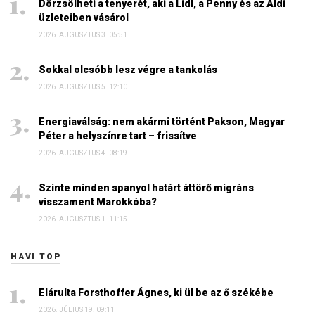
Dörzsölheti a tenyerét, aki a Lidl, a Penny és az Aldi
üzleteiben vásárol
2026. AUGUSZTUS 3. 05:51
Sokkal olcsóbb lesz végre a tankolás
2026. AUGUSZTUS 5. 12:10
Energiaválság: nem akármi történt Pakson, Magyar
Péter a helyszínre tart – frissítve
2026. AUGUSZTUS 4. 08:19
Szinte minden spanyol határt áttörő migráns
visszament Marokkóba?
2026. AUGUSZTUS 1. 11:15
HAVI TOP
Elárulta Forsthoffer Ágnes, ki ül be az ő székébe
2026. JÚLIUS 19. 09:11