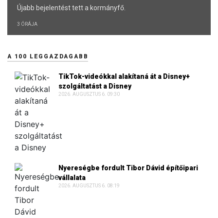
Újabb bejelentést tett a kormányfő.
3 ÓRÁJA
A 100 LEGGAZDAGABB
TikTok-videókkal alakítaná át a Disney+
szolgáltatást a Disney
2026. AUGUSZTUS 6. 09:30
Nyereségbe fordult Tibor Dávid építőipari
vállalata
2026. AUGUSZTUS 6. 08:19