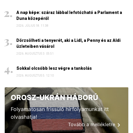
A nap képe: száraz lábbal lefotózható a Parlament a
Duna közepéről
2026. JÚLIUS 18. 11:38
Dörzsölheti a tenyerét, aki a Lidl, a Penny és az Aldi
üzleteiben vásárol
2026. AUGUSZTUS 3. 05:51
Sokkal olcsóbb lesz végre a tankolás
2026. AUGUSZTUS 5. 12:10
OROSZ-UKRÁN HÁBORÚ
Folyamatosan frissülő hírfolyamunkat itt
olvashatja!
Tovább a mellékletre