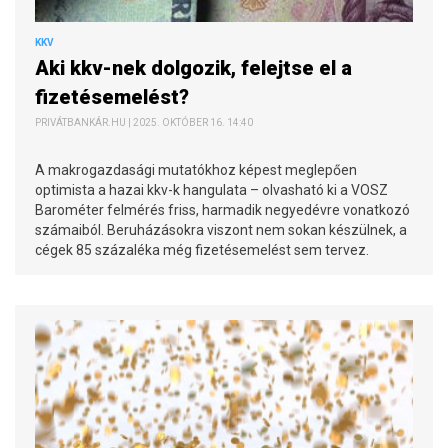
KKV
Aki kkv-nek dolgozik, felejtse el a
fizetésemelést?
PRIVÁTBANKÁR.HU | 2025. OKTÓBER 16. 14:40
A makrogazdasági mutatókhoz képest meglepően
optimista a hazai kkv-k hangulata – olvasható ki a VOSZ
Barométer felmérés friss, harmadik negyedévre vonatkozó
számaiból. Beruházásokra viszont nem sokan készülnek, a
cégek 85 százaléka még fizetésemelést sem tervez.