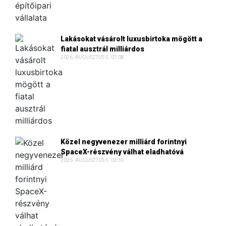
Lakásokat vásárolt luxusbirtoka mögött a
fiatal ausztrál milliárdos
2026. AUGUSZTUS 5. 07:08
Közel negyvenezer milliárd forintnyi
SpaceX-részvény válhat eladhatóvá
2026. AUGUSZTUS 5. 06:35