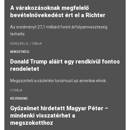
A várakozásoknak megfelelő
bevételnövekedést ért el a Richter
Az eredményt 27,1 milliárd forint árfolyamveszteség
terhelte.
KÖRÜLBELÜL 1 ÓRÁJA
NEMZETKÖZI
Donald Trump aláírt egy rendkívül fontos
rendeletet
Megszünteti a születési turizmust az amerikai elnök.
3 ÓRÁJA
KÖZÉRDEKŰ
Győzelmet hirdetett Magyar Péter –
mindenki visszatérhet a
megszokotthoz