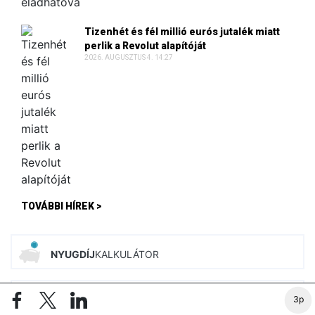
Tizenhét és fél millió eurós jutalék miatt
perlik a Revolut alapítóját
2026. AUGUSZTUS 4. 14:27
TOVÁBBI HÍREK >
NYUGDÍJ
KALKULÁTOR
3p
ADÓ
KALKULÁTOROK
ÚJ