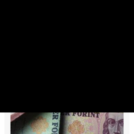
Itt van Nagy Mártonék bejelentése,
örülhetnek a magyar cégek
PRIVÁTBANKÁR.HU | 2025. OKTÓBER 29. 09:41
Jelentős változtatásokat készít elő a kormány.