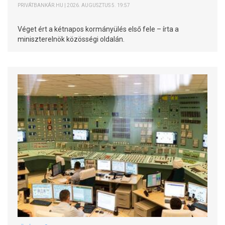
PRIVÁTBANKÁR.HU | 2026. AUGUSZTUS 5. 19:57
Véget ért a kétnapos kormányülés első fele – írta a
miniszterelnök közösségi oldalán.