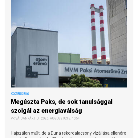
KÖZÉRDEKŰ
Megúszta Paks, de sok tanulsággal
szolgál az energiaválság
PRIVÁTBANKÁR.HU | 2026. AUGUSZTUS 5. 10:54
Hajszálon múlt, de a Duna rekordalacsony vízállása ellenére