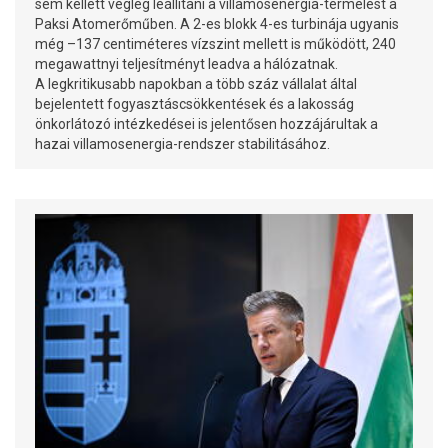
sem kellett végleg leállítani a villamosenergia-termelést a
Paksi Atomerőműben. A 2-es blokk 4-es turbinája ugyanis
még –137 centiméteres vízszint mellett is működött, 240
megawattnyi teljesítményt leadva a hálózatnak.
A legkritikusabb napokban a több száz vállalat által
bejelentett fogyasztáscsökkentések és a lakosság
önkorlátozó intézkedései is jelentősen hozzájárultak a
hazai villamosenergia-rendszer stabilitásához.