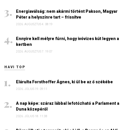
Energiaválság: nem akármi történt Pakson, Magyar
Péter a helyszínre tart – frissítve
2026. AUGUSZTUS 4. 08:19
Ennyire kell mélyre fúrni, hogy ivóvizes kút legyen a
kertben
2026. AUGUSZTUS 7. 19:07
HAVI TOP
Elárulta Forsthoffer Ágnes, ki ül be az ő székébe
2026. JÚLIUS 19. 09:11
A nap képe: száraz lábbal lefotózható a Parlament a
Duna közepéről
2026. JÚLIUS 18. 11:38