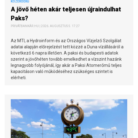
KÖZÉRDEKŰ
A jövő héten akár teljesen újraindulhat
Paks?
PRIVÁTBANKÁR.HU | 2026. AUGUSZTUS 5. 17:27
Az MTI, a Hydroinform és az Országos Vízjelző Szolgálat
adatai alapján előrejelzést tett közzé a Duna vízállásáról a
következő 6 napra illetően. A paksi és budapesti adatok
szerint a jövőhéten tovább emelkedhet a vízszint hazánk
legnagyobb folyójánál, így akár a Paksi Atomerőmű teljes
kapacitáson való működéséhez szükséges szintet is
elérheti.