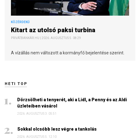
KÖZÉRDEKŰ
Kitart az utolsó paksi turbina
PRIVÁTBANKÁR.HU | 2026. AUGUSZTUS 5. 08:29
A vízállás nem változott a kormányfő bejelentése szerint.
HETI TOP
Dörzsölheti a tenyerét, aki a Lidl, a Penny és az Aldi
üzleteiben vásárol
2026. AUGUSZTUS 3. 05:51
Sokkal olcsóbb lesz végre a tankolás
2026. AUGUSZTUS 5. 12:10