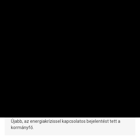
KÖZÉRDEKŰ
Győzelmet hirdetett Magyar Péter –
mindenki visszatérhet a megszokotthoz
PRIVÁTBANKÁR.HU | 2026. AUGUSZTUS 7. 06:41
Újabb, az energiakrízissel kapcsolatos bejelentést tett a
kormányfő.