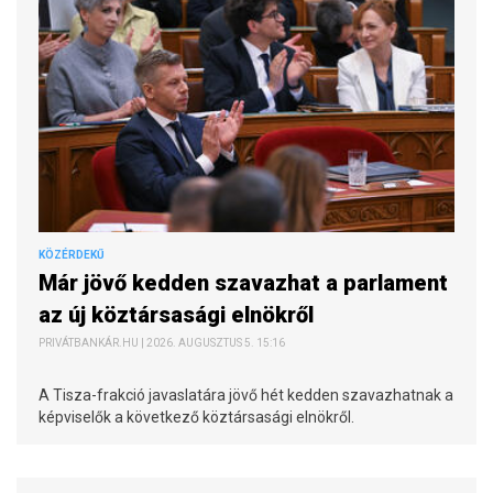
KÖZÉRDEKŰ
Már jövő kedden szavazhat a parlament
az új köztársasági elnökről
PRIVÁTBANKÁR.HU | 2026. AUGUSZTUS 5. 15:16
A Tisza-frakció javaslatára jövő hét kedden szavazhatnak a
képviselők a következő köztársasági elnökről.