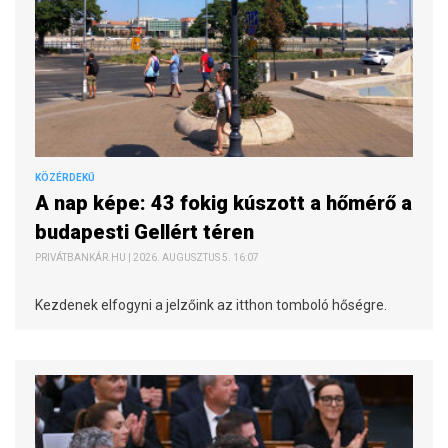
KÖZÉRDEKŰ
A nap képe: 43 fokig kúszott a hőmérő a
budapesti Gellért téren
PRIVÁTBANKÁR.HU | 2026. AUGUSZTUS 5. 16:07
Kezdenek elfogyni a jelzőink az itthon tomboló hőségre.