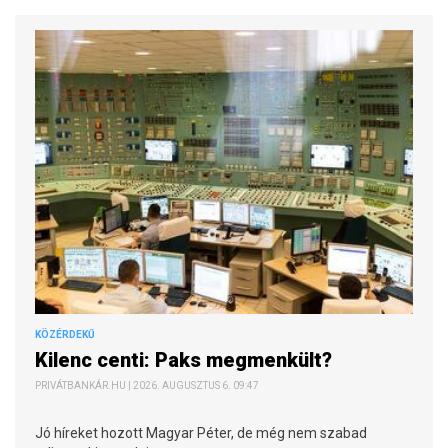
KÖZÉRDEKŰ
Kilenc centi: Paks megmenkült?
PRIVÁTBANKÁR.HU | 2026. AUGUSZTUS 6. 09:47
Jó híreket hozott Magyar Péter, de még nem szabad