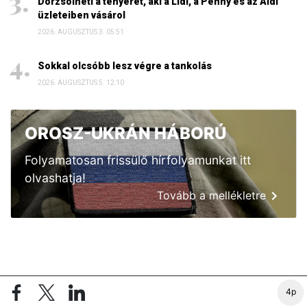
Dörzsölheti a tenyerét, aki a Lidl, a Penny és az Aldi
üzleteiben vásárol
2026. AUGUSZTUS 3. 05:51
Sokkal olcsóbb lesz végre a tankolás
2026. AUGUSZTUS 5. 12:10
OROSZ-UKRÁN HÁBORÚ
Folyamatosan frissülő hírfolyamunkat itt
olvashatja!
Tovább a mellékletre
4p