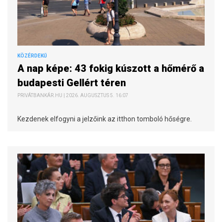
KÖZÉRDEKŰ
A nap képe: 43 fokig kúszott a hőmérő a
budapesti Gellért téren
PRIVÁTBANKÁR.HU | 2026. AUGUSZTUS 5. 16:07
Kezdenek elfogyni a jelzőink az itthon tomboló hőségre.