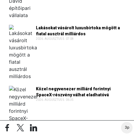
Lakásokat vásárolt luxusbirtoka mögött a
fiatal ausztrál milliárdos
2026. AUGUSZTUS 5. 07:08
Közel negyvenezer milliárd forintnyi
SpaceX-részvény válhat eladhatóvá
2026. AUGUSZTUS 5. 06:35
3p