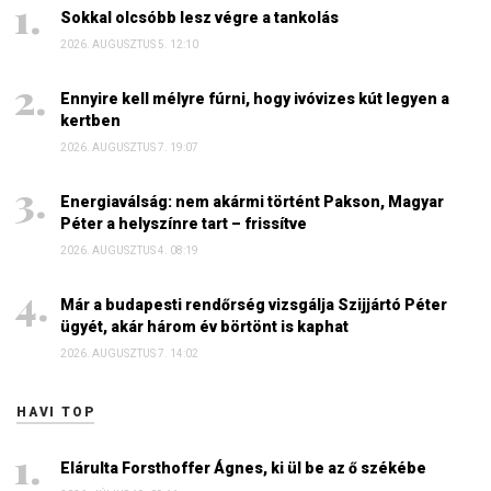
Sokkal olcsóbb lesz végre a tankolás
2026. AUGUSZTUS 5. 12:10
Ennyire kell mélyre fúrni, hogy ivóvizes kút legyen a
kertben
2026. AUGUSZTUS 7. 19:07
Energiaválság: nem akármi történt Pakson, Magyar
Péter a helyszínre tart – frissítve
2026. AUGUSZTUS 4. 08:19
Már a budapesti rendőrség vizsgálja Szijjártó Péter
ügyét, akár három év börtönt is kaphat
2026. AUGUSZTUS 7. 14:02
HAVI TOP
Elárulta Forsthoffer Ágnes, ki ül be az ő székébe