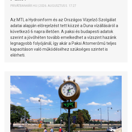
PRIVÁTBANKÁR.HU | 2026. AUGUSZTUS 5. 17:27
Az MTI, a Hydroinform és az Országos Vízjelző Szolgálat
adatai alapján előrejelzést tett közzé a Duna vízállásáról a
következő 6 napra illetően. A paksi és budapesti adatok
szerint a jövőhéten tovább emelkedhet a vízszint hazánk
legnagyobb folyójánál, így akár a Paksi Atomerőmű teljes
kapacitáson való működéséhez szükséges szintet is
elérheti.