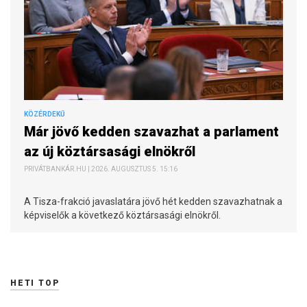
KÖZÉRDEKŰ
Már jövő kedden szavazhat a parlament
az új köztársasági elnökről
PRIVÁTBANKÁR.HU | 2026. AUGUSZTUS 5. 15:16
A Tisza-frakció javaslatára jövő hét kedden szavazhatnak a
képviselők a következő köztársasági elnökről.
HETI TOP