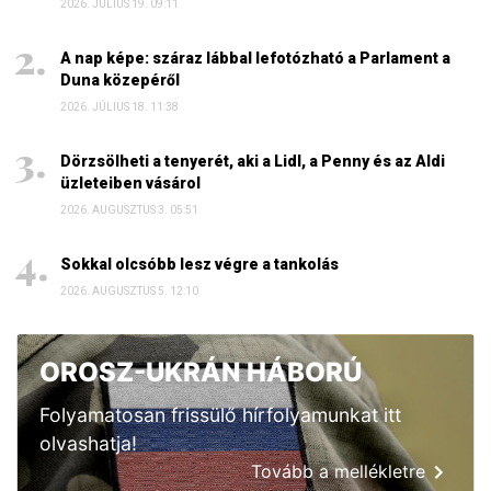
2026. JÚLIUS 19. 09:11
A nap képe: száraz lábbal lefotózható a Parlament a
Duna közepéről
2026. JÚLIUS 18. 11:38
Dörzsölheti a tenyerét, aki a Lidl, a Penny és az Aldi
üzleteiben vásárol
2026. AUGUSZTUS 3. 05:51
Sokkal olcsóbb lesz végre a tankolás
2026. AUGUSZTUS 5. 12:10
OROSZ-UKRÁN HÁBORÚ
Folyamatosan frissülő hírfolyamunkat itt
olvashatja!
Tovább a mellékletre