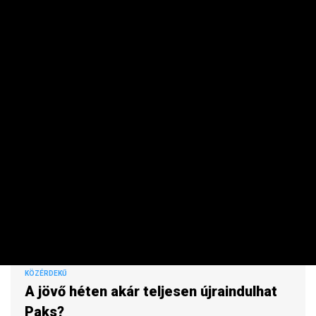
miniszterelnök közösségi oldalán.
KÖZÉRDEKŰ
A jövő héten akár teljesen újraindulhat
Paks?