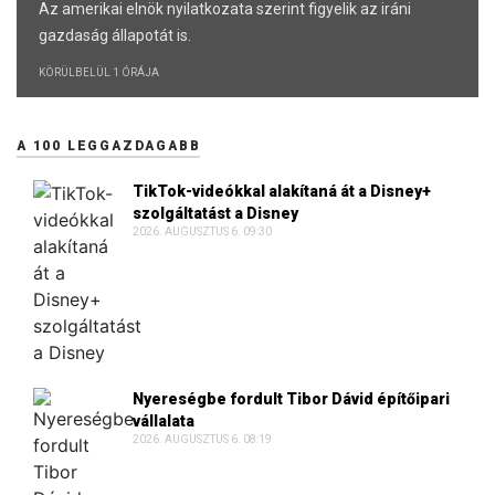
Az amerikai elnök nyilatkozata szerint figyelik az iráni
gazdaság állapotát is.
KÖRÜLBELÜL 1 ÓRÁJA
A 100 LEGGAZDAGABB
TikTok-videókkal alakítaná át a Disney+
szolgáltatást a Disney
2026. AUGUSZTUS 6. 09:30
Nyereségbe fordult Tibor Dávid építőipari
vállalata
2026. AUGUSZTUS 6. 08:19