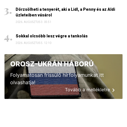
Dörzsölheti a tenyerét, aki a Lidl, a Penny és az Aldi
üzleteiben vásárol
2026. AUGUSZTUS 3. 05:51
Sokkal olcsóbb lesz végre a tankolás
2026. AUGUSZTUS 5. 12:10
OROSZ-UKRÁN HÁBORÚ
Folyamatosan frissülő hírfolyamunkat itt
olvashatja!
Tovább a mellékletre