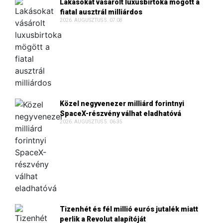
Lakásokat vásárolt luxusbirtoka mögött a
fiatal ausztrál milliárdos
2026. AUGUSZTUS 5. 07:08
Közel negyvenezer milliárd forintnyi
SpaceX-részvény válhat eladhatóvá
2026. AUGUSZTUS 5. 06:35
Tizenhét és fél millió eurós jutalék miatt
perlik a Revolut alapítóját