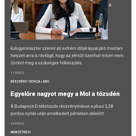
A
külügyminiszter szerint az extrém időjárással járó mostani
helyzet arra is rávilágít, hogy az elmúlt tizenhat évben nem
történt meg a szükséges felkészülés.
11 PERCE
RÉSZVÉNY / DEVIZA / ÁRU
Egyelőre nagyot megy a Mol a tőzsdén
A Budapesti Értéktőzsde részvényindexe a plusz 5,58
pontos nyitás után emelkedett pénteken délelőtt.
40 PERCE
NEMZETKÖZI