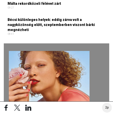
Málta rekordközeli félévet zárt
09:27
Bécsi különleges helyek: eddig zárva volt a
nagyközönség előtt, szeptemberben viszont bárki
megnézheti
08:41
2p