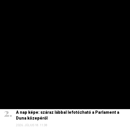
2026. AUGUSZTUS 5. 12:10
Energiaválság: nem akármi történt Pakson, Magyar
Péter a helyszínre tart – frissítve
2026. AUGUSZTUS 4. 08:19
Szinte minden spanyol határt áttörő migráns
visszament Marokkóba?
2026. AUGUSZTUS 1. 11:15
HAVI TOP
Elárulta Forsthoffer Ágnes, ki ül be az ő székébe
2026. JÚLIUS 19. 09:11
A nap képe: száraz lábbal lefotózható a Parlament a
Duna közepéről
2026. JÚLIUS 18. 11:38