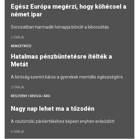
Egész Európa megérzi, hogy köhécsel a
német ipar
Sorozatban harmadik hónapja bővült a kibocsátás.
3 ÓRÁJA
NEMZETKÖZI
Hatalmas pénzbüntetésre ítélték a
Metát
A bíróság szerint káros a gyerekek mentális egészségére.
3 ÓRÁJA
RÉSZVÉNY / DEVIZA / ÁRU
Nagy nap lehet ma a tőzsdén
A csütörtöki záróértékéhez képest enyhén erősödött.
4 ÓRÁJA