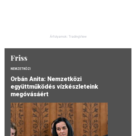
Árfolyamok: TradingView
Friss
NEMZETKÖZI
Orbán Anita: Nemzetközi
együttműködés vízkészleteink
megóvásáért