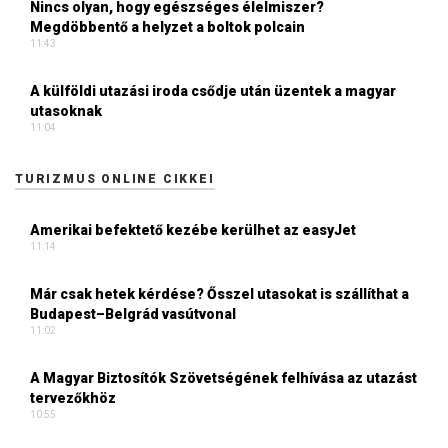
Nincs olyan, hogy egészséges élelmiszer?
Megdöbbentő a helyzet a boltok polcain
11:43
A külföldi utazási iroda csődje után üzentek a magyar
utasoknak
11:04
TURIZMUS ONLINE CIKKEI
Amerikai befektető kezébe kerülhet az easyJet
11:14
Már csak hetek kérdése? Ősszel utasokat is szállíthat a
Budapest–Belgrád vasútvonal
11:02
A Magyar Biztosítók Szövetségének felhívása az utazást
tervezőkhöz
10:55