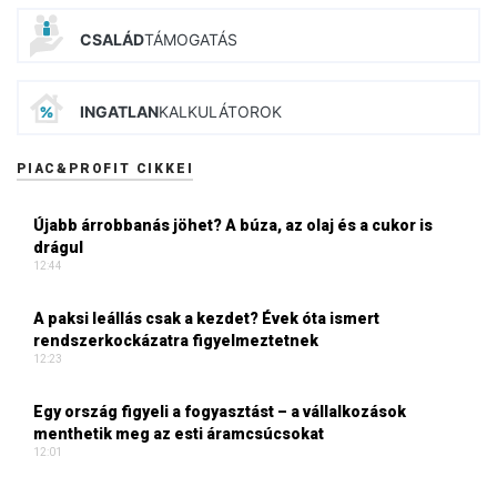
CSALÁD
TÁMOGATÁS
INGATLAN
KALKULÁTOROK
PIAC&PROFIT CIKKEI
Újabb árrobbanás jöhet? A búza, az olaj és a cukor is
drágul
12:44
A paksi leállás csak a kezdet? Évek óta ismert
rendszerkockázatra figyelmeztetnek
12:23
Egy ország figyeli a fogyasztást – a vállalkozások
menthetik meg az esti áramcsúcsokat
12:01