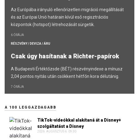
Az Európába irányuló ellenőrizetlen migráció megállítását
és az Európai Unió határain kívül eső regisztrációs
központok (hotspot) létrehozását sürgetik.
6 ÓRÁJA
RÉSZVÉNY / DEVIZA / ÁRU
Csak úgy hasítanak a Richter-papírok
A Budapesti Értéktőzsde (BÉT) részvényindexe a mínusz
2,04 pontos nyitás után csökkent hétfőn kora délutánig.
7 ÓRÁJA
A 100 LEGGAZDAGABB
TikTok-videókkal alakítaná át a Disney+
szolgáltatást a Disney
2026. AUGUSZTUS 6. 09:30