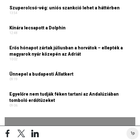
Szuperolcsó-vég: uniós szankció lehet a háttérben
13:54
Kínára lecsapott a Dolphin
12:48
Erős hónapot zártak júliusban a horvátok – ellepték a
magyarok nyár közepén az Adriát
10:02
Ünnepel a budapesti Állatkert
09:19
Egyelőre nem tudják féken tartani az Andalúziában
tomboló erdőtüzeket
09:06
1p