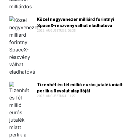
Közel negyvenezer milliárd forintnyi
SpaceX-részvény válhat eladhatóvá
2026. AUGUSZTUS 5. 06:35
Tizenhét és fél millió eurós jutalék miatt
perlik a Revolut alapítóját
2026. AUGUSZTUS 4. 14:27