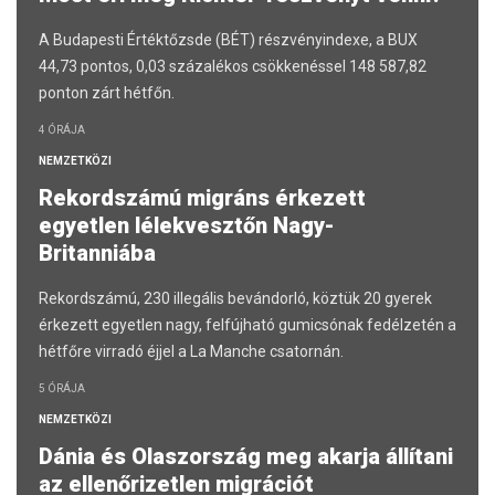
A Budapesti Értéktőzsde (BÉT) részvényindexe, a BUX
44,73 pontos, 0,03 százalékos csökkenéssel 148 587,82
ponton zárt hétfőn.
4 ÓRÁJA
NEMZETKÖZI
Rekordszámú migráns érkezett
egyetlen lélekvesztőn Nagy-
Britanniába
Rekordszámú, 230 illegális bevándorló, köztük 20 gyerek
érkezett egyetlen nagy, felfújható gumicsónak fedélzetén a
hétfőre virradó éjjel a La Manche csatornán.
5 ÓRÁJA
NEMZETKÖZI
Dánia és Olaszország meg akarja állítani
az ellenőrizetlen migrációt