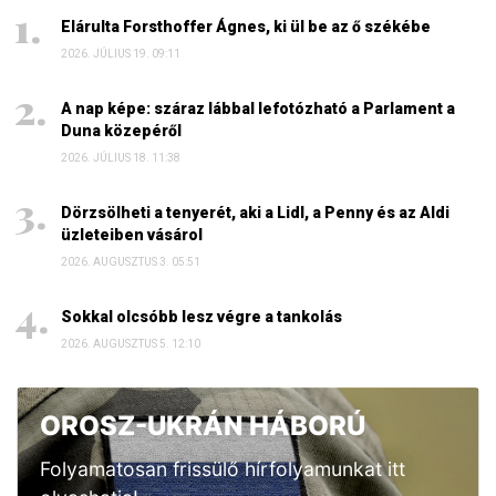
Elárulta Forsthoffer Ágnes, ki ül be az ő székébe
2026. JÚLIUS 19. 09:11
A nap képe: száraz lábbal lefotózható a Parlament a
Duna közepéről
2026. JÚLIUS 18. 11:38
Dörzsölheti a tenyerét, aki a Lidl, a Penny és az Aldi
üzleteiben vásárol
2026. AUGUSZTUS 3. 05:51
Sokkal olcsóbb lesz végre a tankolás
2026. AUGUSZTUS 5. 12:10
OROSZ-UKRÁN HÁBORÚ
Folyamatosan frissülő hírfolyamunkat itt