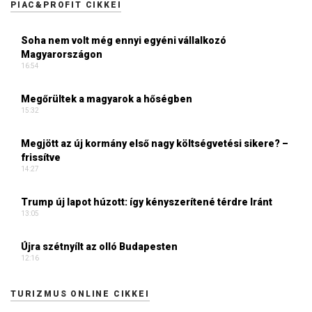
PIAC&PROFIT CIKKEI
Soha nem volt még ennyi egyéni vállalkozó
Magyarországon
16:54
Megőrültek a magyarok a hőségben
15:32
Megjött az új kormány első nagy költségvetési sikere? –
frissítve
14:27
Trump új lapot húzott: így kényszerítené térdre Iránt
13:05
Újra szétnyílt az olló Budapesten
12:16
TURIZMUS ONLINE CIKKEI