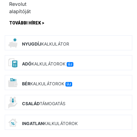
TOVÁBBI HÍREK >
NYUGDÍJ
KALKULÁTOR
ADÓ
KALKULÁTOROK
ÚJ
BÉR
KALKULÁTOROK
ÚJ
CSALÁD
TÁMOGATÁS
INGATLAN
KALKULÁTOROK