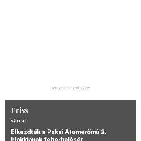
Árfolyamok: TradingView
Friss
VÁLLALAT
Elkezdték a Paksi Atomerőmű 2.
blokkjának felterhelését