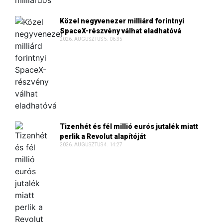
Közel negyvenezer milliárd forintnyi
SpaceX-részvény válhat eladhatóvá
2026. AUGUSZTUS 5. 06:35
Tizenhét és fél millió eurós jutalék miatt
perlik a Revolut alapítóját
2026. AUGUSZTUS 4. 14:27