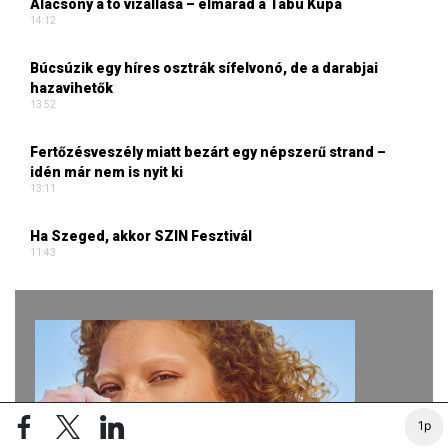
Alacsony a tó vizállása – elmarad a Tabu Kupa
14:12
Búcsúzik egy híres osztrák sífelvonó, de a darabjai
hazavihetők
13:52
Fertőzésveszély miatt bezárt egy népszerű strand –
idén már nem is nyit ki
13:11
Ha Szeged, akkor SZIN Fesztivál
11:43
1p