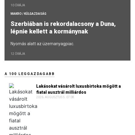
10 ÓRÁJA
MAKRO / KÜLGAZDASÁG
Szerbiában is rekordalacsony a Duna,
lépnie kellett a kormánynak
Nyomás alatt az üzemanyagpiac.
12 ÓRÁJA
A 100 LEGGAZDAGABB
Lakásokat vásárolt luxusbirtoka mögött a
fiatal ausztrál milliárdos
2026. AUGUSZTUS 5. 07:08