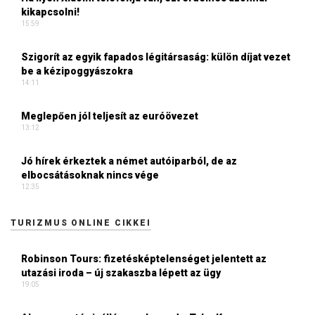
kikapcsolni!
15:59
Szigorít az egyik fapados légitársaság: külön díjat vezet
be a kézipoggyászokra
14:11
Meglepően jól teljesít az euróövezet
13:12
Jó hírek érkeztek a német autóiparból, de az
elbocsátásoknak nincs vége
12:35
TURIZMUS ONLINE CIKKEI
Robinson Tours: fizetésképtelenséget jelentett az
utazási iroda – új szakaszba lépett az ügy
19:05