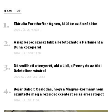
HAVI TOP
Elárulta Forsthoffer Ágnes, ki ül be az ő székébe
2026. JÚLIUS 19. 09:11
A nap képe: száraz lábbal lefotózható a Parlament a
Duna közepéről
2026. JÚLIUS 18. 11:38
Dörzsölheti a tenyerét, aki a Lidl, a Penny és az Aldi
üzleteiben vásárol
2026. AUGUSZTUS 3. 05:51
Bojár Gábor: Csalódás, hogy a Magyar-kormány nem
szüntette meg a rezsicsökkentést és az árrésstopot
2026. JÚLIUS 9. 11:52