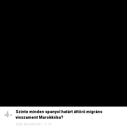
HETI TOP
Dörzsölheti a tenyerét, aki a Lidl, a Penny és az Aldi
üzleteiben vásárol
2026. AUGUSZTUS 3. 05:51
Sokkal olcsóbb lesz végre a tankolás
2026. AUGUSZTUS 5. 12:10
Energiaválság: nem akármi történt Pakson, Magyar
Péter a helyszínre tart – frissítve
2026. AUGUSZTUS 4. 08:19
Szinte minden spanyol határt áttörő migráns
visszament Marokkóba?
2026. AUGUSZTUS 1. 11:15