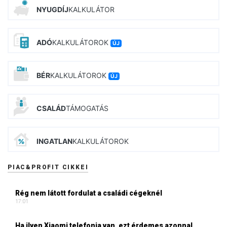
NYUGDÍJ
KALKULÁTOR
ADÓ
KALKULÁTOROK
ÚJ
BÉR
KALKULÁTOROK
ÚJ
CSALÁD
TÁMOGATÁS
INGATLAN
KALKULÁTOROK
PIAC&PROFIT CIKKEI
Rég nem látott fordulat a családi cégeknél
17:01
Ha ilyen Xiaomi telefonja van, ezt érdemes azonnal