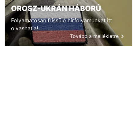
OROSZ-UKRÁN HÁBORÚ
Folyamatosan frissülő hírfolyamunkat itt
olvashatja!
Tovább a mellékletre