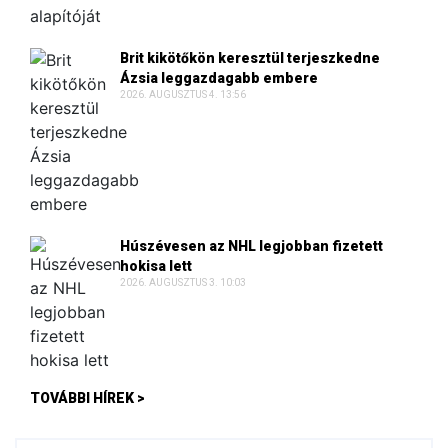
Brit kikötőkön keresztül terjeszkedne
Ázsia leggazdagabb embere
2026. AUGUSZTUS 4. 13:56
Húszévesen az NHL legjobban fizetett
hokisa lett
2026. AUGUSZTUS 3. 10:03
TOVÁBBI HÍREK >