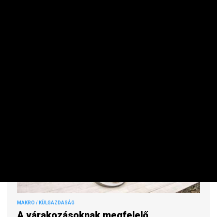
A dízel nagykereskedelmi ára is csökken 3 forinttal, a
benzin ára pedig július elseje óta nem látott szintre
csökkenhet szombattól.
MAKRO / KÜLGAZDASÁG
A várakozásoknak megfelelő