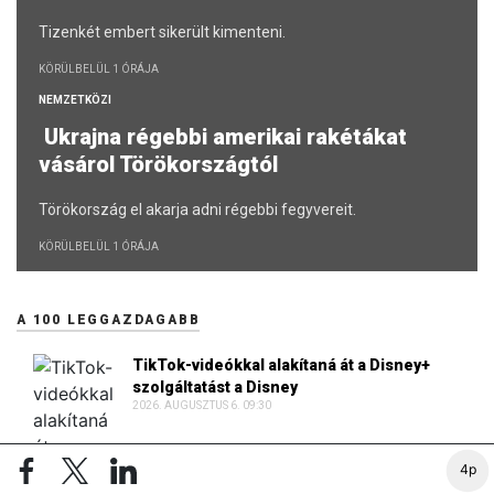
Tizenkét embert sikerült kimenteni.
KÖRÜLBELÜL 1 ÓRÁJA
NEMZETKÖZI
Ukrajna régebbi amerikai rakétákat
vásárol Törökországtól
Törökország el akarja adni régebbi fegyvereit.
KÖRÜLBELÜL 1 ÓRÁJA
A 100 LEGGAZDAGABB
TikTok-videókkal alakítaná át a Disney+
szolgáltatást a Disney
2026. AUGUSZTUS 6. 09:30
4p