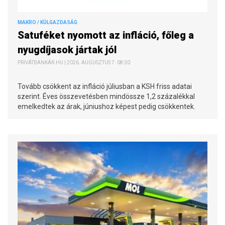
MAKRO / KÜLGAZDASÁG
Satuféket nyomott az infláció, főleg a
nyugdíjasok jártak jól
PRIVÁTBANKÁR.HU | 2026. AUGUSZTUS 7. 08:30
Tovább csökkent az infláció júliusban a KSH friss adatai
szerint. Éves összevetésben mindössze 1,2 százalékkal
emelkedtek az árak, júniushoz képest pedig csökkentek.