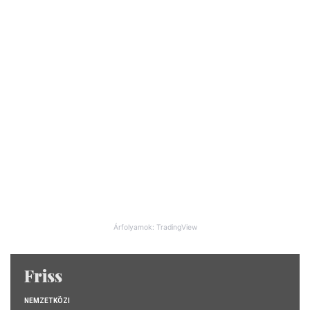
Árfolyamok: TradingView
Friss
NEMZETKÖZI