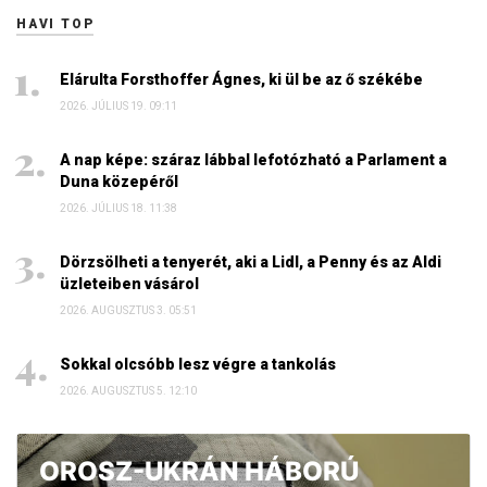
HAVI TOP
Elárulta Forsthoffer Ágnes, ki ül be az ő székébe
2026. JÚLIUS 19. 09:11
A nap képe: száraz lábbal lefotózható a Parlament a
Duna közepéről
2026. JÚLIUS 18. 11:38
Dörzsölheti a tenyerét, aki a Lidl, a Penny és az Aldi
üzleteiben vásárol
2026. AUGUSZTUS 3. 05:51
Sokkal olcsóbb lesz végre a tankolás
2026. AUGUSZTUS 5. 12:10
OROSZ-UKRÁN HÁBORÚ