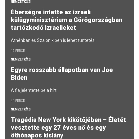
NEMZETKÖZI
Éberségre intette az izraeli
külügyminisztérium a Görögországban
tartózkodó izraelieket
Athénban és Szalonikiben is lehet tüntetés.
19 PERCE
NEMZETKÖZI
Egyre rosszabb állapotban van Joe
Biden
A fia jelentette be a hírt.
44 PERCE
NEMZETKÖZI
Tragédia New York kikötőjében – Életét
vesztette egy 27 éves nő és egy
öthónapos kislány