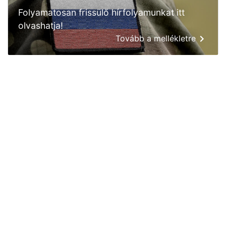
Folyamatosan frissülő hírfolyamunkat itt
olvashatja!
Tovább a mellékletre