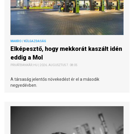
MAKRO / KÜLGAZDASÁG
Elképesztő, hogy mekkorát kaszált idén
eddig a Mol
PRIVÁTBANKÁR.HU | 2026. AUGUSZTUS 7. 08:05
A társaság jelentős növekedést ér el a második
negyedévben.