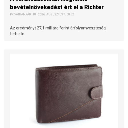
bevételnövekedést ért el a Richter
PRIVÁTBANKÁR.HU | 2026. AUGUSZTUS 7. 08:52
Az eredményt 27,1 milliárd forint árfolyamveszteség
terhelte.