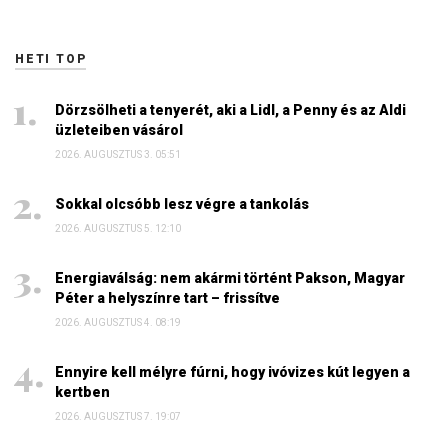
HETI TOP
Dörzsölheti a tenyerét, aki a Lidl, a Penny és az Aldi
üzleteiben vásárol
2026. AUGUSZTUS 3. 05:51
Sokkal olcsóbb lesz végre a tankolás
2026. AUGUSZTUS 5. 12:10
Energiaválság: nem akármi történt Pakson, Magyar
Péter a helyszínre tart – frissítve
2026. AUGUSZTUS 4. 08:19
Ennyire kell mélyre fúrni, hogy ivóvizes kút legyen a
kertben
2026. AUGUSZTUS 7. 19:07