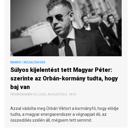
MAKRO / KÜLGAZDASÁG
Súlyos kijelentést tett Magyar Péter:
szerinte az Orbán-kormány tudta, hogy
baj van
PRIVÁTBANKÁR.HU | 2026. AUGUSZTUS 6. 18:59
Azzal vádolta meg Orbán Viktort a kormányfő, hogy elődje
tudta, a magyar energiarendszer a végnapjait éli, az
összedőlés szélén áll, mégsem tett semmit.