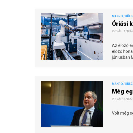
MAKRO / KÜL
Óriási 
PRIVÁTBANKÁR.
Az előző é
előző hóna
júniusban M
MAKRO / KÜL
Még egy
PRIVÁTBANKÁR.
Volt még e