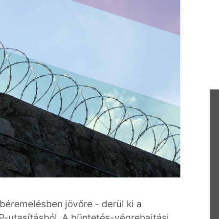
 béremelésben jövőre - derül ki a
-utasításból. A büntetés-végrehajtási