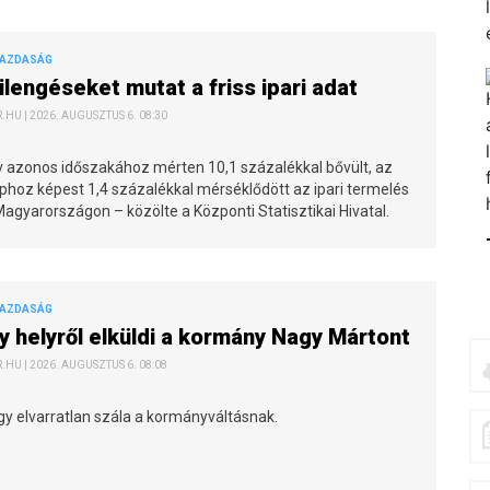
GAZDASÁG
kilengéseket mutat a friss ipari adat
HU | 2026. AUGUSZTUS 6. 08:30
v azonos időszakához mérten 10,1 százalékkal bővült, az
phoz képest 1,4 százalékkal mérséklődött az ipari termelés
agyarországon – közölte a Központi Statisztikai Hivatal.
GAZDASÁG
 helyről elküldi a kormány Nagy Mártont
HU | 2026. AUGUSZTUS 6. 08:08
gy elvarratlan szála a kormányváltásnak.