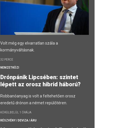
Volt még egy elvarratlan szála a
kormányváltásnak.
32 PERCE
NEMZETKÖZI
Drónpánik Lipcsében: szintet
lépett az orosz hibrid háború?
Robbanóanyag is volt a feltehetően orosz
eredetű drónon a német repülőtéren.
KÖRÜLBELÜL 1 ÓRÁJA
RÉSZVÉNY / DEVIZA / ÁRU