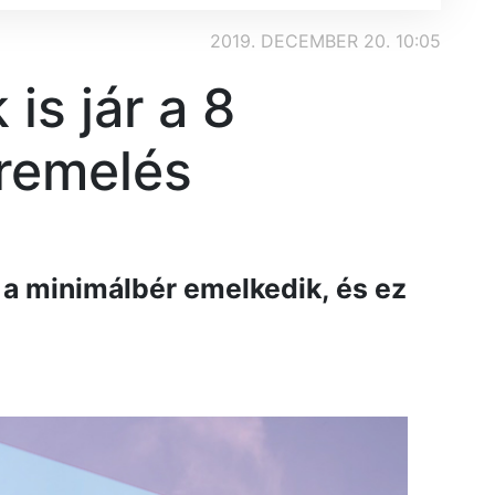
2019. DECEMBER 20. 10:05
 is jár a 8
remelés
a minimálbér emelkedik, és ez