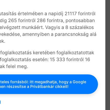
tasítás értelmében a napidíj 21117 forintról
edig 265 forintról 286 forintra, pontosabban
elvégzett munkáért. Vagyis a 8 százalékos
övekedése, amennyiben a parancsnokság alá
ek.
oglalkoztatás keretében foglalkoztatottak
s foglalkoztatás esetén: 15 333 forintról 16
ak felel meg.
teles forrásból: itt megadhatja, hogy a Google
en részesítse a Privátbankár cikkeit!