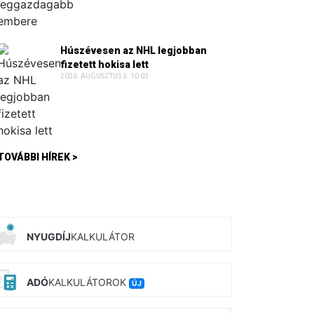
Húszévesen az NHL legjobban
fizetett hokisa lett
2026. AUGUSZTUS 3. 10:03
TOVÁBBI HÍREK >
NYUGDÍJ
KALKULÁTOR
ADÓ
KALKULÁTOROK
ÚJ