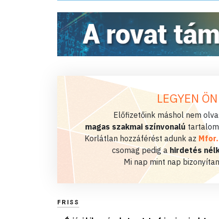
LEGYEN ÖN
Előfizetőink máshol nem olvas
magas szakmai színvonalú
tartalom
Korlátlan hozzáférést adunk az
Mfor
csomag pedig a
hirdetés nélk
Mi nap mint nap bizonyítan
FRISS