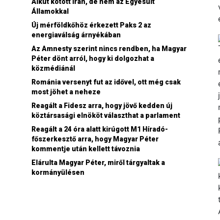
Alkut kötött Irán, de nem az Egyesült
Államokkal
Új mérföldkőhöz érkezett Paks 2 az
energiaválság árnyékában
Az Amnesty szerint nincs rendben, ha Magyar
Péter dönt arról, hogy ki dolgozhat a
közmédiánál
Románia versenyt fut az idővel, ott még csak
most jöhet a neheze
Reagált a Fidesz arra, hogy jövő kedden új
köztársasági elnököt választhat a parlament
Reagált a 24 óra alatt kirúgott M1 Híradó-
főszerkesztő arra, hogy Magyar Péter
kommentje után kellett távoznia
Elárulta Magyar Péter, miről tárgyaltak a
kormányülésen