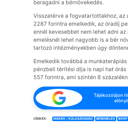
beragadni a bérnövekedés.
Visszatérve a fogvatartottakhoz, az u
2287 forintra emelkedik, az óradíj p
ennél kevesebbet nem lehet adni az 
emelésnél lehet nagyobb is a bér n
tartozó intézményekben úgy dönten
Emelkedik továbbá a munkaterápiás f
pénzbeli térítési díja is napi hat órá
557 forintra, ami szintén 8 százalékn
Tájékozódjon hi
előnyb
CÍMKÉK:
MAKRO / KÜLGAZDASÁG
BÉREMELÉS
BVOP