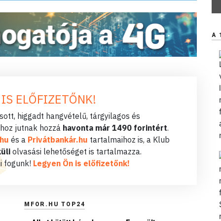
A 
 IS ELŐFIZETŐNK!
ott, higgadt hangvételű, tárgyilagos és
hoz jutnak hozzá
havonta már 1490 forintért
.
.hu
és a
Privátbankár.hu
tartalmaihoz is, a Klub
üli
olvasási lehetőséget is tartalmazza.
i fogunk!
Legyen Ön is előfizetőnk!
MFOR.HU TOP24