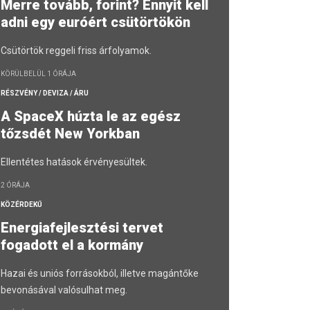
Merre tovább, forint? Ennyit kell
adni egy euróért csütörtökön
Csütörtök reggeli friss árfolyamok.
KÖRÜLBELÜL 1 ÓRÁJA
RÉSZVÉNY / DEVIZA / ÁRU
A SpaceX húzta le az egész
tőzsdét New Yorkban
Ellentétes hatások érvényesültek.
2 ÓRÁJA
KÖZÉRDEKŰ
Energiafejlesztési tervet
fogadott el a kormány
Hazai és uniós forrásokból, illetve magántőke
bevonásával valósulhat meg.