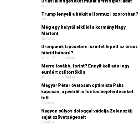
Óriási kilengéseket mutat a friss ipari adat
10 PERCE
Trump lenyeli a békát a Hormuzi-szorosban?
19 PERCE
Még egy helyről elküldi a kormány Nagy
Mártont
32 PERCE
Drónpánik Lipcsében: szintet lépett az orosz
hibrid háború?
KÖRÜLBELÜL 1 ÓRÁJA
Merre tovább, forint? Ennyit kell adni egy
euróért csütörtökön
KÖRÜLBELÜL 1 ÓRÁJA
Magyar Péter óvatosan optimista Paks
kapcsán, a jövőről is fontos bejelentéseket
tett
2 ÓRÁJA
Nagyon súlyos dologgal vádolja Zelenszkij
saját szövetségeseit
2 ÓRÁJA