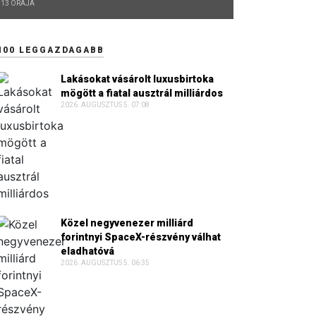
13 ÓRÁJA
100 LEGGAZDAGABB
Lakásokat vásárolt luxusbirtoka
mögött a fiatal ausztrál milliárdos
2026. AUGUSZTUS 5. 07:08
Közel negyvenezer milliárd
forintnyi SpaceX-részvény válhat
eladhatóvá
2026. AUGUSZTUS 5. 06:35