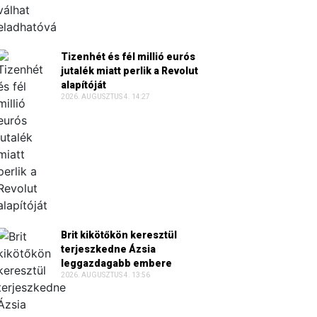
Tizenhét és fél millió eurós
jutalék miatt perlik a Revolut
alapítóját
2026. AUGUSZTUS 4. 14:27
Brit kikötőkön keresztül
terjeszkedne Ázsia
leggazdagabb embere
2026. AUGUSZTUS 4. 13:56