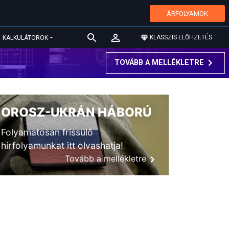
ÁRFOLYAMOK
KLASSZIS ELŐFIZETÉS
KALKULÁTOROK
TOVÁBB A MELLÉKLETRE
OROSZ-UKRÁN HÁBORÚ
Folyamatosan frissülő
hírfolyamunkat itt olvashatja!
Tovább a mellékletre