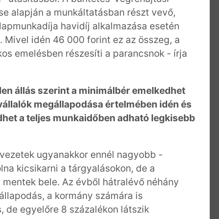
e alapján a munkáltatásban részt vevő,
alapmunkadíja havidíj alkalmazása esetén
. Mivel idén 46 000 forint ez az összeg, a
os emelésben részesíti a parancsnok - írja
len állás szerint a minimálbér emelkedhet
llalók megállapodása értelmében idén és
het a teljes munkaidőben adható legkisebb
ervezetek ugyanakkor ennél nagyobb -
na kicsikarni a tárgyalásokon, de a
 mentek bele. Az évből hátralévő néhány
llapodás, a kormány számára is
 de egyelőre 8 százalékon látszik