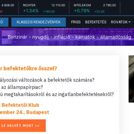
4 608.00
RICHTER
12 110.00
MTELEKOM
2 790.00
+1.34%
+0.79%
00
+160.00
+22.00
FRISS
BEFEKTETÉS
ROVATOK
EÓ
KLASSZIS RENDEZVÉNYEK
Benzinár - nyugdíj - infláció - kamatok - államadósság
r befektetőkre ősszel?
bályozási változások a befektetők számára?
t az állampapírpiac?
 megtakarításokról és az ingatlanbefektetésekről?
s Befektetői Klub
ember 24., Budapest
 LE HELYÉT MOST >>