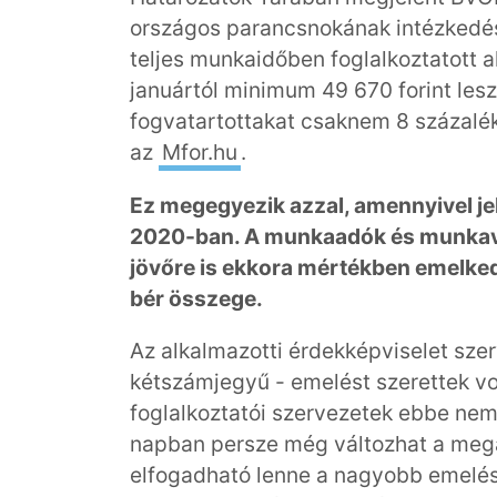
országos parancsnokának intézkedés
teljes munkaidőben foglalkoztatott 
januártól minimum 49 670 forint lesz
fogvatartottakat csaknem 8 százalék
az
Mfor.hu
.
Ez megegyezik azzal, amennyivel je
2020-ban. A munkaadók és munkavá
jövőre is ekkora mértékben emelked
bér összege.
Az alkalmazotti érdekképviselet sz
kétszámjegyű - emelést szerettek vol
foglalkoztatói szervezetek ebbe nem
napban persze még változhat a megá
elfogadható lenne a nagyobb emelés,