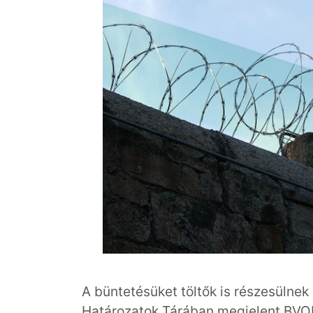
A büntetésüket töltők is részesülnek
Határozatok Tárában megjelent BVOP