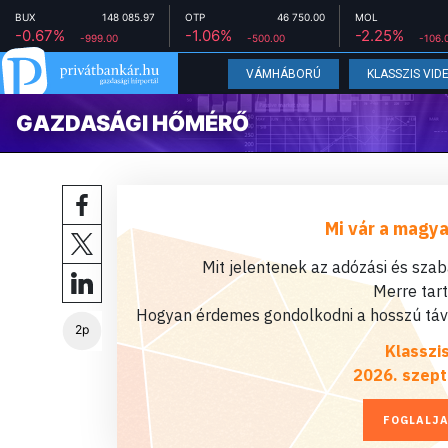
BUX
148 085.97
OTP
46 750.00
MOL
-0.67%
-1.06%
-2.25%
-999.00
-500.00
-106.
VÁMHÁBORÚ
KLASSZIS VID
GAZDASÁGI HŐMÉRŐ
Mi vár a magya
Mit jelentenek az adózási és sza
Merre tar
Hogyan érdemes gondolkodni a hosszú távú
2p
Klasszi
2026. szept
FOGLALJA