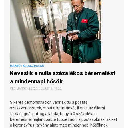
MAKRO / KÜLGAZDASÁG
Keveslik a nulla százalékos béremelést
a mindennapi hősök
VÉG MÁRTON | 2020. JÚLIUS 18. 15:22
Sikeres demonstráción vannak túl a postás
szakszervezetek, most a kormányál, illetve az állami
társaságnál pattog a labda, hogy a 0 százalékos
béremésnél hajlandóak-e többet adni a postásoknak, akiket
a koronavírus-járvány alatt még mindennapi hősöknek