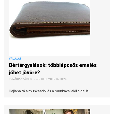
VÁLLALAT
Bértárgyalások: többlépcsős emelés
jöhet jövőre?
PRIVÁTBANKÁR.HU | 2020. DECEMBER 16. 18:26
Hajlana rá a munkaadói és a munkavállalói oldal is.