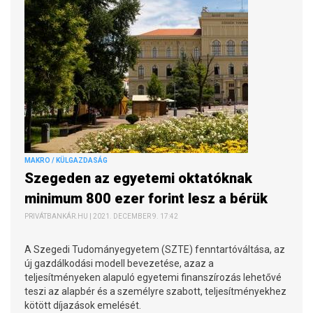
MAKRO / KÜLGAZDASÁG
Szegeden az egyetemi oktatóknak
minimum 800 ezer forint lesz a bérük
PRIVÁTBANKÁR.HU | 2021. DECEMBER 9. 17:42
A Szegedi Tudományegyetem (SZTE) fenntartóváltása, az
új gazdálkodási modell bevezetése, azaz a
teljesítményeken alapuló egyetemi finanszírozás lehetővé
teszi az alapbér és a személyre szabott, teljesítményekhez
kötött díjazások emelését.