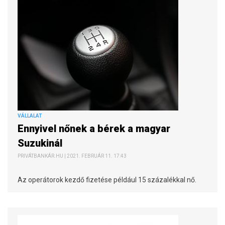
VÁLLALAT
Ennyivel nőnek a bérek a magyar
Suzukinál
PRIVÁTBANKÁR.HU | 2021. FEBRUÁR 11. 17:43
Az operátorok kezdő fizetése például 15 százalékkal nő.