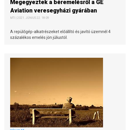
Megegyeztek a béremelésről a GE
Aviation veresegyházi gyárában
MTI | 2021. JÚNIUS 22. 18:09
A repülőgép-alkatrészeket előállító és javító üzemnél 4
százalékos emelés jön júliustól.