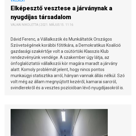
VÁLLALAT
Elképesztő vesztese a járványnak a
nyugdíjas társadalom
VALKAI NIKOLETTA | 2021. MÁJUS 15. 11:16
Dávid Ferenc, a Vállalkozók és Munkáltatók Országos
Szövetségének korábbi főtitkára, a Demokratikus Koalíció
gazdasági szakértője volt a csütörtöki Klasszis Klub
rendezvényünk vendége. A szakember úgy látja, az
önfoglalóztatói vállalkozói kör magára maradt a járvány
alatt. Komoly problémát jelent, hogy nincs pontos
munkaügyi statisztika arról, hányan vannak állás nélkül. Szó
volt még az állam megnyújtott kezéről, kamarai sarcról,
svindlerekről és a vesztes pozícióban lévő nyugdíjasokról is.