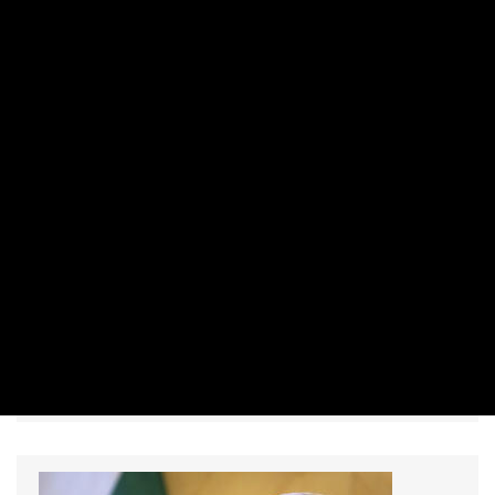
MAKRO / KÜLGAZDASÁG
Komoly fizetésemelések jöhetnek a
minimálbér miatt - ahol nem, ott sztrájk
lesz?
PRIVÁTBANKÁR.HU | 2022. JANUÁR 6. 07:29
Nagyok a különbségek az idei bérmegállapodásoknál, a
legtöbb helyen azonban a 10 százalékot is meghaladja az
emelés mértéke. A minimálbér emelése miatt
összecsúsznak a bérek, ahol nem emelnek elég nagyot,
sztrájk jöhet.