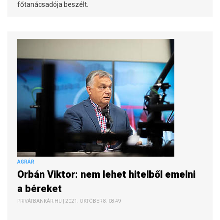
főtanácsadója beszélt.
AGRÁR
Orbán Viktor: nem lehet hitelből emelni
a béreket
PRIVÁTBANKÁR.HU | 2021. OKTÓBER 8. 08:49