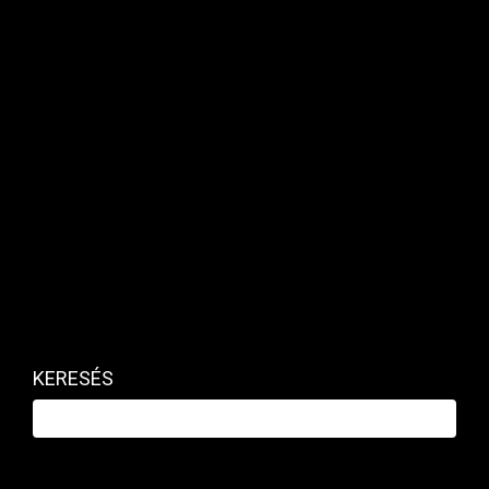
MAKRO / KÜLGAZDASÁG
Kijött a számokkal az Aldi, ennyit lehet
keresni
PRIVÁTBANKÁR.HU | 2026. JANUÁR 5. 10:53
Bruttó félmillió forint felett egy kezdő dolgozó bére.
KERESÉS