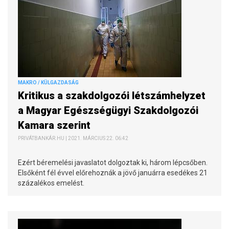
MAKRO / KÜLGAZDASÁG
Kritikus a szakdolgozói létszámhelyzet
a Magyar Egészségügyi Szakdolgozói
Kamara szerint
PRIVÁTBANKÁR.HU | 2021. MÁRCIUS 22. 06:42
Ezért béremelési javaslatot dolgoztak ki, három lépcsőben.
Elsőként fél évvel előrehoznák a jövő januárra esedékes 21
százalékos emelést.