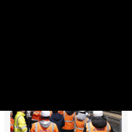
szerinte az Orbán-kormány tudta, hogy
baj van
PRIVÁTBANKÁR.HU | 2026. AUGUSZTUS 6. 18:59
Azzal vádolta meg Orbán Viktort a kormányfő, hogy elődje
tudta, a magyar energiarendszer a végnapjait éli, az
összedőlés szélén áll, mégsem tett semmit.