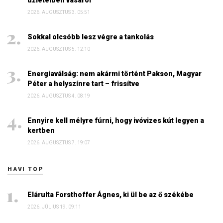
üzleteiben vásárol
2026. AUGUSZTUS 3. 05:51
Sokkal olcsóbb lesz végre a tankolás
2026. AUGUSZTUS 5. 12:10
Energiaválság: nem akármi történt Pakson, Magyar
Péter a helyszínre tart – frissítve
2026. AUGUSZTUS 4. 08:19
Ennyire kell mélyre fúrni, hogy ivóvizes kút legyen a
kertben
2026. AUGUSZTUS 7. 19:07
HAVI TOP
Elárulta Forsthoffer Ágnes, ki ül be az ő székébe
2026. JÚLIUS 19. 09:11