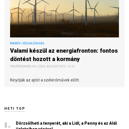
MAKRO / KÜLGAZDASÁG
Valami készül az energiafronton: fontos
döntést hozott a kormány
PRIVÁTBANKÁR.HU | 2026. AUGUSZTUS 6. 16:14
Kinyitják az ajtót a szélerőművek előtt.
HETI TOP
Dörzsölheti a tenyerét, aki a Lidl, a Penny és az Aldi