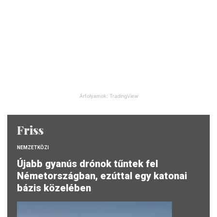
Árfolyamok: TradingView
Friss
NEMZETKÖZI
Újabb gyanús drónok tűntek fel
Németországban, ezúttal egy katonai
bázis közelében