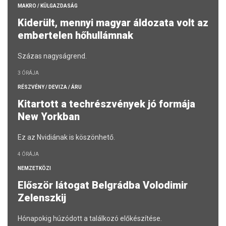
MAKRO / KÜLGAZDASÁG
Kiderült, mennyi magyar áldozata volt az
embertelen hőhullámnak
Százas nagyságrend.
3 ÓRÁJA
RÉSZVÉNY / DEVIZA / ÁRU
Kitartott a techrészvények jó formája
New Yorkban
Ez az Nvidiának is köszönhető.
4 ÓRÁJA
NEMZETKÖZI
Először látogat Belgrádba Volodimir
Zelenszkij
Hónapokig húzódott a találkozó előkészítése.