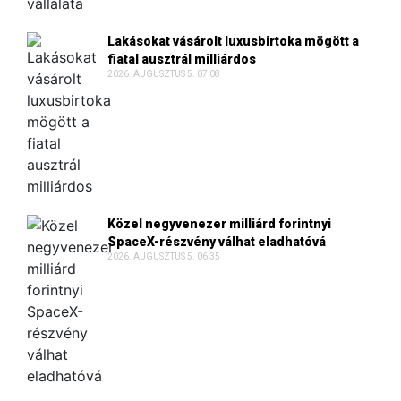
Lakásokat vásárolt luxusbirtoka mögött a
fiatal ausztrál milliárdos
2026. AUGUSZTUS 5. 07:08
Közel negyvenezer milliárd forintnyi
SpaceX-részvény válhat eladhatóvá
2026. AUGUSZTUS 5. 06:35