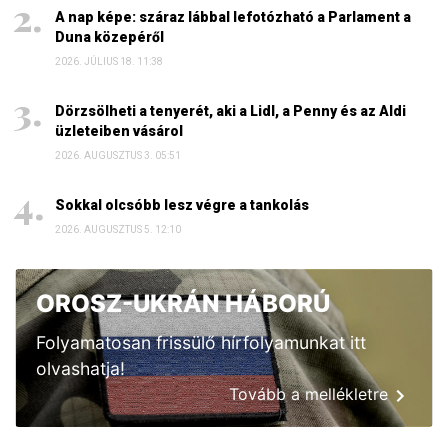
A nap képe: száraz lábbal lefotózható a Parlament a
Duna közepéről
2026. JÚLIUS 18. 11:38
Dörzsölheti a tenyerét, aki a Lidl, a Penny és az Aldi
üzleteiben vásárol
2026. AUGUSZTUS 3. 05:51
Sokkal olcsóbb lesz végre a tankolás
2026. AUGUSZTUS 5. 12:10
OROSZ-UKRÁN HÁBORÚ
Folyamatosan frissülő hírfolyamunkat itt
olvashatja!
Tovább a mellékletre