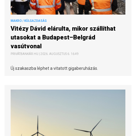
MAKRO / KÜLGAZDASÁG
Vitézy Dávid elárulta, mikor szállíthat
utasokat a Budapest–Belgrád
vasútvonal
PRIVÁTBANKÁR.HU | 2026. AUGUSZTUS 6. 16:49
Új szakaszba léphet a vitatott gigaberuházás.