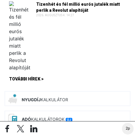
Tizenhét és fél millió eurós jutalék miatt
perlik a Revolut alapítóját
2026. AUGUSZTUS 4. 14:27
TOVÁBBI HÍREK >
NYUGDÍJ
KALKULÁTOR
ADÓ
KALKULÁTOROK
ÚJ
2p