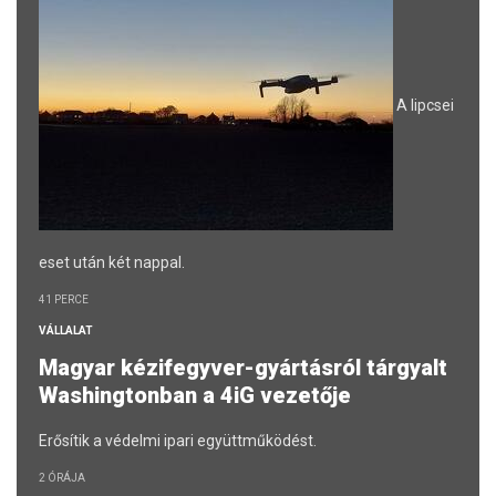
A lipcsei
eset után két nappal.
41 PERCE
VÁLLALAT
Magyar kézifegyver-gyártásról tárgyalt
Washingtonban a 4iG vezetője
Erősítik a védelmi ipari együttműködést.
2 ÓRÁJA