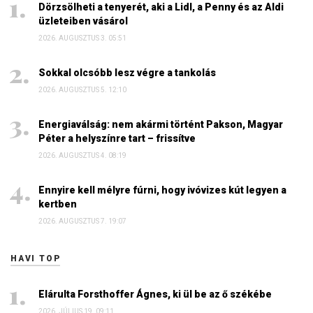
Dörzsölheti a tenyerét, aki a Lidl, a Penny és az Aldi
üzleteiben vásárol
2026. AUGUSZTUS 3. 05:51
Sokkal olcsóbb lesz végre a tankolás
2026. AUGUSZTUS 5. 12:10
Energiaválság: nem akármi történt Pakson, Magyar
Péter a helyszínre tart – frissítve
2026. AUGUSZTUS 4. 08:19
Ennyire kell mélyre fúrni, hogy ivóvizes kút legyen a
kertben
2026. AUGUSZTUS 7. 19:07
HAVI TOP
Elárulta Forsthoffer Ágnes, ki ül be az ő székébe
2026. JÚLIUS 19. 09:11