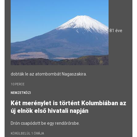
81 éve
dobták le az atombombát Nagaszakira.
10 PERCE
NEMZETKÖZI
Két merénylet is történt Kolumbiában az
új elnök első hivatali napján
Drón csapódott be egy rendőrőrsbe.
KÖRÜLBELÜL 1 ÓRÁJA