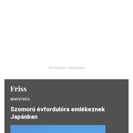
Árfolyamok: TradingView
Friss
NEMZETKÖZI
Szomorú évfordulóra emlékeznek
Japánban