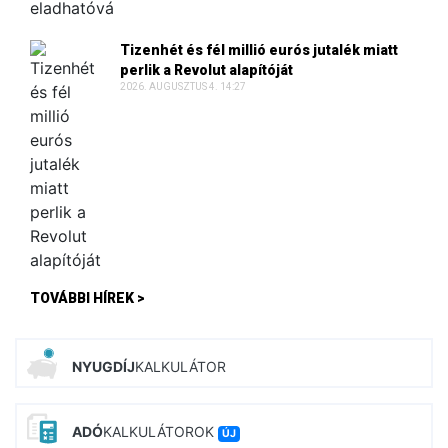
Tizenhét és fél millió eurós jutalék miatt
perlik a Revolut alapítóját
2026. AUGUSZTUS 4. 14:27
TOVÁBBI HÍREK >
NYUGDÍJ
KALKULÁTOR
ADÓ
KALKULÁTOROK
ÚJ