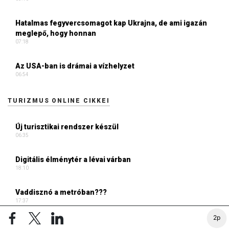
Hatalmas fegyvercsomagot kap Ukrajna, de ami igazán
meglepő, hogy honnan
07:18
Az USA-ban is drámai a vízhelyzet
06:54
TURIZMUS ONLINE CIKKEI
Új turisztikai rendszer készül
06:35
Digitális élménytér a lévai várban
18:10
Vaddisznó a metróban???
17:37
2p
Átalakult a balatoni turizmus, a last minute ma már a