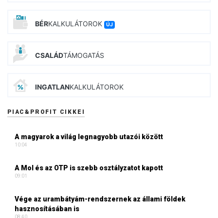
BÉR
KALKULÁTOROK
ÚJ
CSALÁD
TÁMOGATÁS
INGATLAN
KALKULÁTOROK
PIAC&PROFIT CIKKEI
A magyarok a világ legnagyobb utazói között
10:04
A Mol és az OTP is szebb osztályzatot kapott
09:01
Vége az urambátyám-rendszernek az állami földek
hasznosításában is
08:40