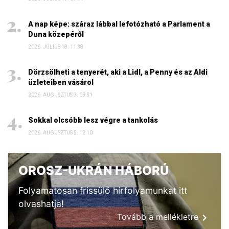
A nap képe: száraz lábbal lefotózható a Parlament a
Duna közepéről
2026. JÚLIUS 18. 11:38
Dörzsölheti a tenyerét, aki a Lidl, a Penny és az Aldi
üzleteiben vásárol
2026. AUGUSZTUS 3. 05:51
Sokkal olcsóbb lesz végre a tankolás
2026. AUGUSZTUS 5. 12:10
OROSZ-UKRÁN HÁBORÚ
Folyamatosan frissülő hírfolyamunkat itt
olvashatja!
Tovább a mellékletre