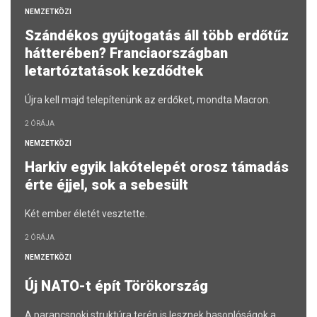
NEMZETKÖZI
Szándékos gyújtogatás áll több erdőtűz
hátterében? Franciaországban
letartóztatások kezdődtek
Újra kell majd telepítenünk az erdőket, mondta Macron.
2 ÓRÁJA
NEMZETKÖZI
Harkiv egyik lakótelepét orosz támadás
érte éjjel, sok a sebesült
Két ember életét vesztette.
2 ÓRÁJA
NEMZETKÖZI
Új NATO-t épít Törökország
A parancsnoki struktúra terén is lesznek hasonlóságok a