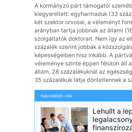
A kormányzó párt támogatói szeméb
kiegyenlített: egyharmaduk (33 száz
két szektor orvosai, a véleményt for
arányban tartja jobbnak az állami (16
szolgáltatók doktorait. Nem így az e
százalék szerint jobbak a közszolgá
képességeiben hisz inkább. A pártv
véleménye szinte éppen félúton áll az
állam, 28 százalékuknál az egészségü
35 százalékuk látja döntetlennek a 
Kapcsolódó cikk
Lehullt a le
legalacson
finanszíroz