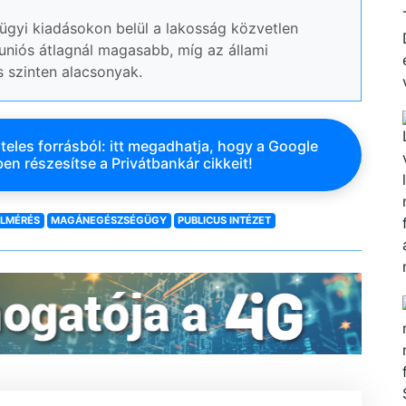
ügyi kiadásokon belül a lakosság közvetlen
uniós átlagnál magasabb, míg az állami
s szinten alacsonyak.
teles forrásból: itt megadhatja, hogy a Google
en részesítse a Privátbankár cikkeit!
ELMÉRÉS
MAGÁNEGÉSZSÉGÜGY
PUBLICUS INTÉZET