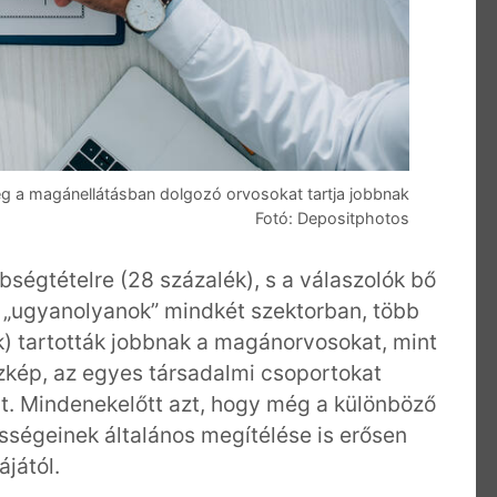
g a magánellátásban dolgozó orvosokat tartja jobbnak
Fotó: Depositphotos
ségtételre (28 százalék), s a válaszolók bő
 „ugyanolyanok” mindkét szektorban, több
) tartották jobbnak a magánorvosokat, mint
szkép, az egyes társadalmi csoportokat
ejt. Mindenekelőtt azt, hogy még a különböző
sségeinek általános megítélése is erősen
jától.