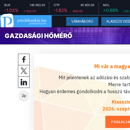
BUX
146 563.20
OTP
45 900.00
MOL
-1.03%
-1.82%
+0.69%
-1 522.00
-850.00
+32.
VÁMHÁBORÚ
KLASSZIS VID
GAZDASÁGI HŐMÉRŐ
Mi vár a magya
Mit jelentenek az adózási és sza
Merre tar
Hogyan érdemes gondolkodni a hosszú távú
2p
Klasszi
2026. szept
FOGLALJA