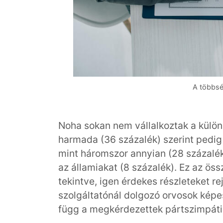
A többsé
Noha sokan nem vállalkoztak a különb
harmada (36 százalék) szerint pedig
mint háromszor annyian (28 százalék
az államiakat (8 százalék). Ez az ös
tekintve, igen érdekes részleteket r
szolgáltatónál dolgozó orvosok képe
függ a megkérdezettek pártszimpátiá