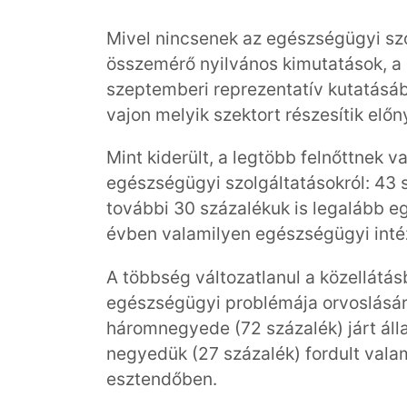
Mivel nincsenek az egészségügyi sz
összemérő nyilvános kimutatások, a 
szeptemberi reprezentatív kutatásáb
vajon melyik szektort részesítik elő
Mint kiderült, a legtöbb felnőttnek va
egészségügyi szolgáltatásokról: 43 s
további 30 százalékuk is legalább e
évben valamilyen egészségügyi int
A többség változatlanul a közellátás
egészségügyi problémája orvoslásá
háromnegyede (72 százalék) járt ál
negyedük (27 százalék) fordult vala
esztendőben.