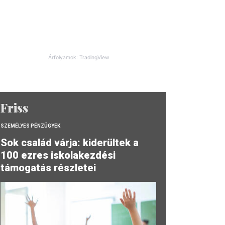
Árfolyamok: TradingView
Friss
SZEMÉLYES PÉNZÜGYEK
Sok család várja: kiderültek a
100 ezres iskolakezdési
támogatás részletei