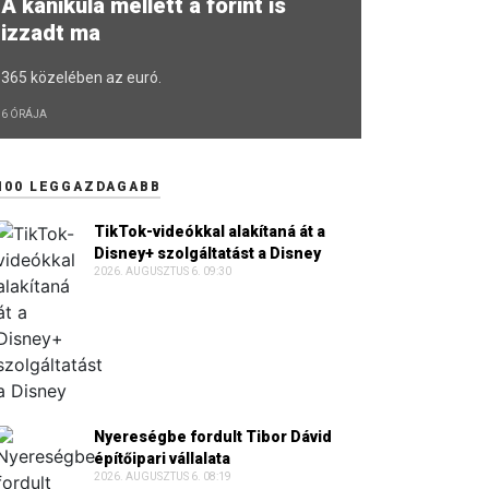
A kánikula mellett a forint is
izzadt ma
365 közelében az euró.
6 ÓRÁJA
100 LEGGAZDAGABB
TikTok-videókkal alakítaná át a
Disney+ szolgáltatást a Disney
2026. AUGUSZTUS 6. 09:30
Nyereségbe fordult Tibor Dávid
építőipari vállalata
2026. AUGUSZTUS 6. 08:19