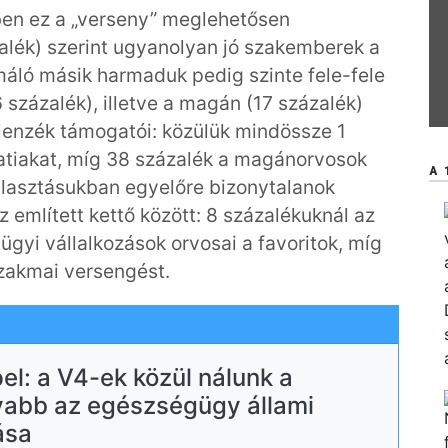
en ez a „verseny” meglehetősen
alék) szerint ugyanolyan jó szakemberek a
máló másik harmaduk pedig szinte fele-fele
 százalék), illetve a magán (17 százalék)
llenzék támogatói: közülük mindössze 1
latiakat, míg 38 százalék a magánorvosok
A 
álasztásukban egyelőre bizonytalanok
 említett kettő között: 8 százalékuknál az
gyi vállalkozások orvosai a favoritok, míg
szakmai versengést.
pel: a V4-ek közül nálunk a
yabb az egészségügy állami
ása