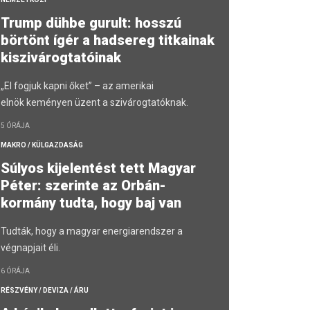
Trump dühbe gurult: hosszú
börtönt ígér a hadsereg titkainak
kiszivárogtatóinak
„El fogjuk kapni őket” – az amerikai
elnök keményen üzent a szivárogtatóknak.
5 ÓRÁJA
MAKRO / KÜLGAZDASÁG
Súlyos kijelentést tett Magyar
Péter: szerinte az Orbán-
kormány tudta, hogy baj van
Tudták, hogy a magyar energiarendszer a
végnapjait éli.
6 ÓRÁJA
RÉSZVÉNY / DEVIZA / ÁRU