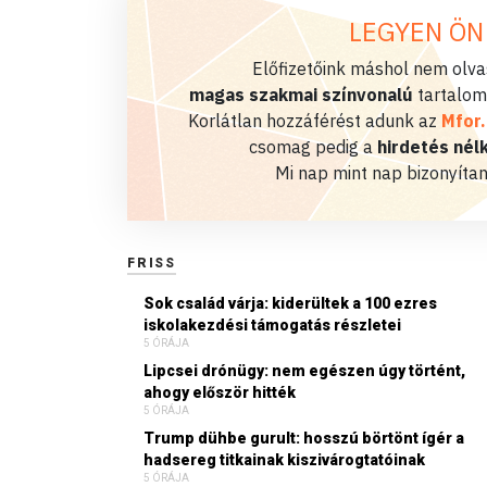
LEGYEN ÖN
Előfizetőink máshol nem olvas
magas szakmai színvonalú
tartalom
Korlátlan hozzáférést adunk az
Mfor
csomag pedig a
hirdetés nélk
Mi nap mint nap bizonyítan
FRISS
Sok család várja: kiderültek a 100 ezres
iskolakezdési támogatás részletei
5 ÓRÁJA
Lipcsei drónügy: nem egészen úgy történt,
ahogy először hitték
5 ÓRÁJA
Trump dühbe gurult: hosszú börtönt ígér a
hadsereg titkainak kiszivárogtatóinak
5 ÓRÁJA