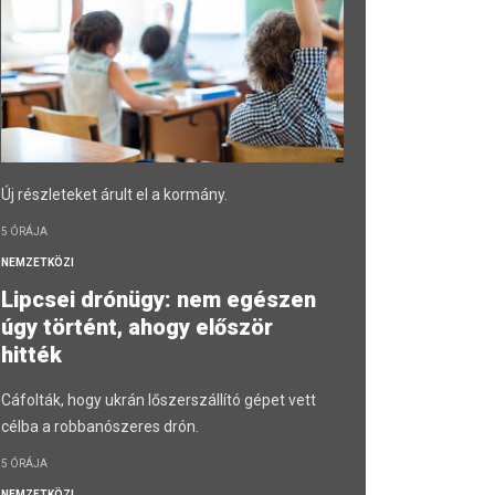
Új részleteket árult el a kormány.
5 ÓRÁJA
NEMZETKÖZI
Lipcsei drónügy: nem egészen
úgy történt, ahogy először
hitték
Cáfolták, hogy ukrán lőszerszállító gépet vett
célba a robbanószeres drón.
5 ÓRÁJA
NEMZETKÖZI