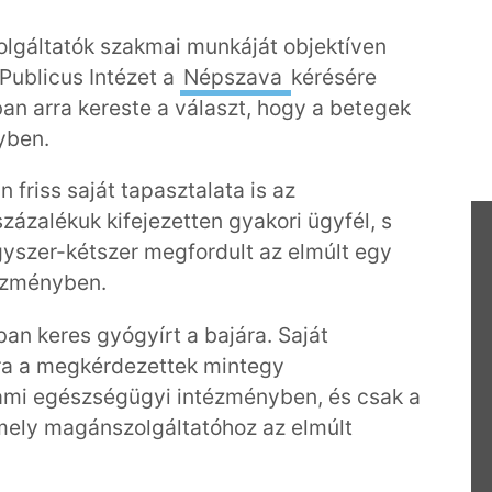
olgáltatók szakmai munkáját objektíven
Publicus Intézet a
Népszava
kérésére
an arra kereste a választ, hogy a betegek
nyben.
n friss saját tapasztalata is az
zázalékuk kifejezetten gyakori ügyfél, s
gyszer-kétszer megfordult az elmúlt egy
ézményben.
ban keres gyógyírt a bajára. Saját
ra a megkérdezettek mintegy
lami egészségügyi intézményben, és csak a
mely magánszolgáltatóhoz az elmúlt