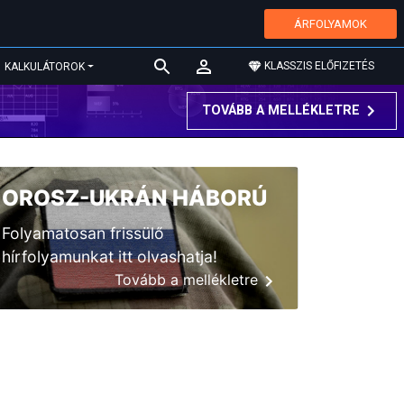
ÁRFOLYAMOK
KLASSZIS ELŐFIZETÉS
KALKULÁTOROK
TOVÁBB A MELLÉKLETRE
OROSZ-UKRÁN HÁBORÚ
Folyamatosan frissülő
hírfolyamunkat itt olvashatja!
Tovább a mellékletre