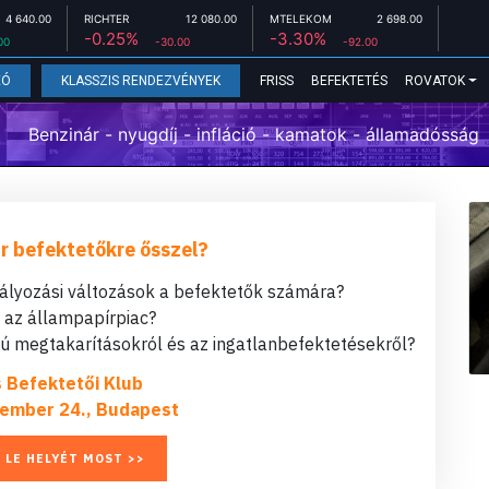
4 640.00
RICHTER
12 080.00
MTELEKOM
2 698.00
-0.25%
-3.30%
00
-30.00
-92.00
FRISS
BEFEKTETÉS
ROVATOK
EÓ
KLASSZIS RENDEZVÉNYEK
Benzinár - nyugdíj - infláció - kamatok - államadósság
r befektetőkre ősszel?
bályozási változások a befektetők számára?
t az állampapírpiac?
 megtakarításokról és az ingatlanbefektetésekről?
s Befektetői Klub
ember 24., Budapest
 LE HELYÉT MOST >>