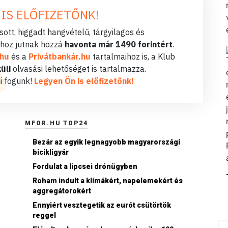
 IS ELŐFIZETŐNK!
ott, higgadt hangvételű, tárgyilagos és
hoz jutnak hozzá
havonta már 1490 forintért
.
.hu
és a
Privátbankár.hu
tartalmaihoz is, a Klub
üli
olvasási lehetőséget is tartalmazza.
i fogunk!
Legyen Ön is előfizetőnk!
MFOR.HU TOP24
Bezár az egyik legnagyobb magyarországi
bicikligyár
Fordulat a lipcsei drónügyben
Roham indult a klímákért, napelemekért és
aggregátorokért
Ennyiért vesztegetik az eurót csütörtök
reggel