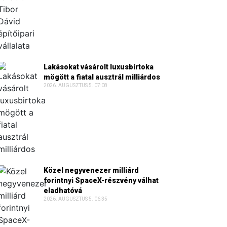
Lakásokat vásárolt luxusbirtoka
mögött a fiatal ausztrál milliárdos
2026. AUGUSZTUS 5. 07:08
Közel negyvenezer milliárd
forintnyi SpaceX-részvény válhat
eladhatóvá
2026. AUGUSZTUS 5. 06:35