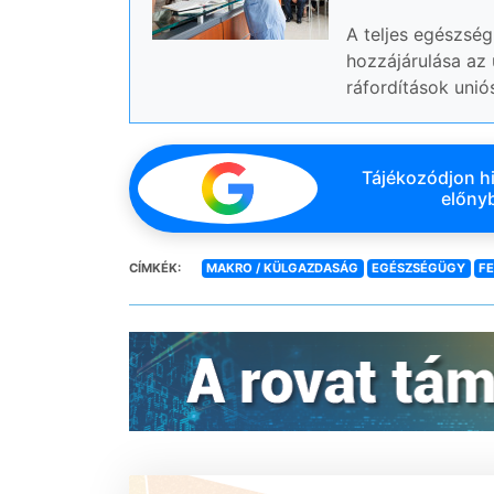
A teljes egészség
hozzájárulása az 
ráfordítások unió
Tájékozódjon hi
előnyb
CÍMKÉK:
MAKRO / KÜLGAZDASÁG
EGÉSZSÉGÜGY
F