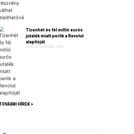
Tizenhét és fél millió eurós
jutalék miatt perlik a Revolut
alapítóját
2026. AUGUSZTUS 4. 14:27
TOVÁBBI HÍREK >