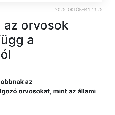
2025. OKTÓBER 1. 13:25
 az orvosok
függ a
ól
jobbnak az
ozó orvosokat, mint az állami