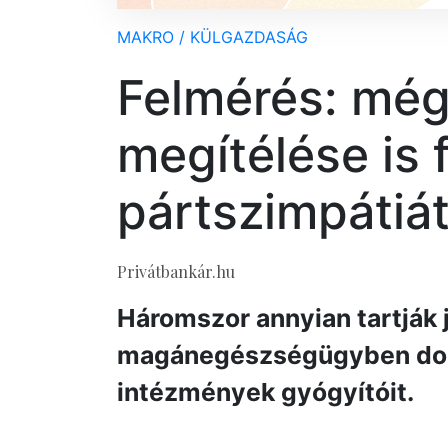
MAKRO / KÜLGAZDASÁG
Felmérés: még
megítélése is 
pártszimpátiát
Privátbankár.hu
Háromszor annyian tartják 
magánegészségügyben dolg
intézmények gyógyítóit.