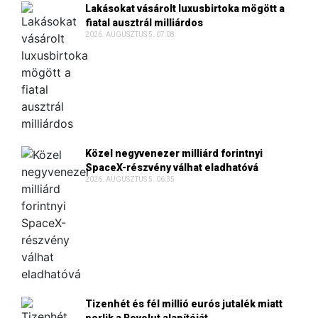
Lakásokat vásárolt luxusbirtoka mögött a
fiatal ausztrál milliárdos
2026. AUGUSZTUS 5. 07:08
Közel negyvenezer milliárd forintnyi
SpaceX-részvény válhat eladhatóvá
2026. AUGUSZTUS 5. 06:35
Tizenhét és fél millió eurós jutalék miatt