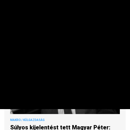
A társaság jelentős növekedést ér el a második
negyedévben.
MAKRO / KÜLGAZDASÁG
Súlyos kijelentést tett Magyar Péter: