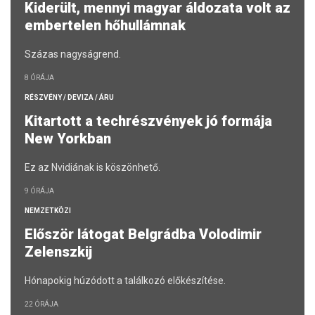
Kiderült, mennyi magyar áldozata volt az
embertelen hőhullámnak
Százas nagyságrend.
8 ÓRÁJA
RÉSZVÉNY / DEVIZA / ÁRU
Kitartott a techrészvények jó formája
New Yorkban
Ez az Nvidiának is köszönhető.
9 ÓRÁJA
NEMZETKÖZI
Először látogat Belgrádba Volodimir
Zelenszkij
Hónapokig húzódott a találkozó előkészítése.
22 ÓRÁJA