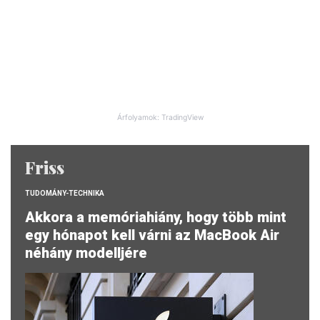
Árfolyamok: TradingView
Friss
TUDOMÁNY-TECHNIKA
Akkora a memóriahiány, hogy több mint
egy hónapot kell várni az MacBook Air
néhány modelljére