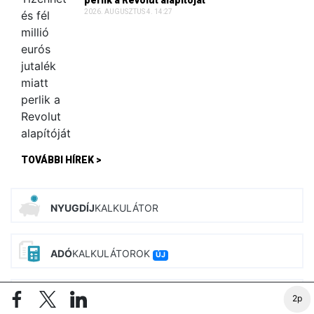
perlik a Revolut alapítóját
2026. AUGUSZTUS 4. 14:27
TOVÁBBI HÍREK >
NYUGDÍJ
KALKULÁTOR
ADÓ
KALKULÁTOROK
ÚJ
BÉR
KALKULÁTOROK
2p
ÚJ