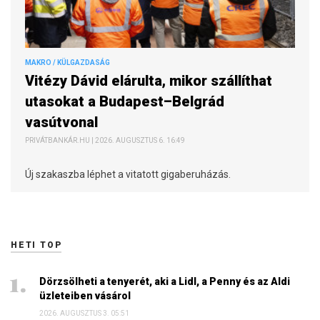
MAKRO / KÜLGAZDASÁG
Vitézy Dávid elárulta, mikor szállíthat
utasokat a Budapest–Belgrád
vasútvonal
PRIVÁTBANKÁR.HU | 2026. AUGUSZTUS 6. 16:49
Új szakaszba léphet a vitatott gigaberuházás.
HETI TOP
Dörzsölheti a tenyerét, aki a Lidl, a Penny és az Aldi
üzleteiben vásárol
2026. AUGUSZTUS 3. 05:51