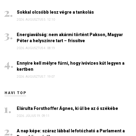
Sokkal olcsóbb lesz végre a tankolás
2026. AUGUSZTUS 5. 12:10
Energiaválság: nem akármi történt Pakson, Magyar
Péter a helyszínre tart – frissítve
2026. AUGUSZTUS 4. 08:19
Ennyire kell mélyre fúrni, hogy ivóvizes kút legyen a
kertben
2026. AUGUSZTUS 7. 19:07
HAVI TOP
Elárulta Forsthoffer Ágnes, ki ül be az ő székébe
2026. JÚLIUS 19. 09:11
A nap képe: száraz lábbal lefotózható a Parlament a