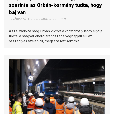
szerinte az Orbán-kormány tudta, hogy
baj van
PRIVÁTBANKÁR.HU | 2026. AUGUSZTUS 6. 18:59
Azzal vádolta meg Orbán Viktort a kormányfő, hogy elődje
tudta, a magyar energiarendszer a végnapjait éli, az
összedőlés szélén áll, mégsem tett semmit.