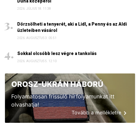
Duna közepéről
2026. JÚLIUS 18. 11:38
Dörzsölheti a tenyerét, aki a Lidl, a Penny és az Aldi
üzleteiben vásárol
2026. AUGUSZTUS 3. 05:51
Sokkal olcsóbb lesz végre a tankolás
2026. AUGUSZTUS 5. 12:10
OROSZ-UKRÁN HÁBORÚ
Folyamatosan frissülő hírfolyamunkat itt
olvashatja!
Tovább a mellékletre