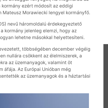
a kormány ezért módosít az eddigi
őn Mateusz Morawiecki lengyel kormányfő.
DS) nevű háromoldalú érdekegyeztető
a kormány jelenleg elemzi, hogy az
hogyan lehetne másokkal helyettesíteni.
bevezetett, többségében december végéig
 nullára csökkent az élelmiszerek, a
ékra az üzemanyagok, valamint öt
am áfája. Az Európai Unióban még
kentették az üzemanyagok és a háztartási