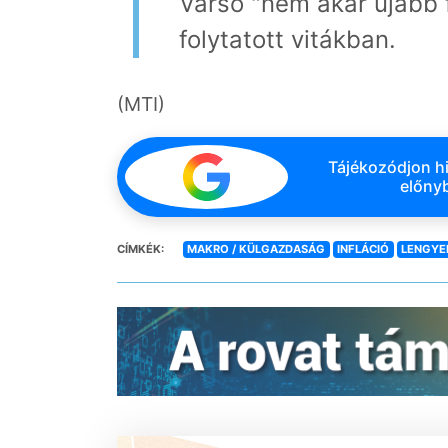
Varsó "nem akar újabb f
folytatott vitákban.
(MTI)
Tájékozódjon hi
előnyb
CÍMKÉK:
MAKRO / KÜLGAZDASÁG
INFLÁCIÓ
LENGYE