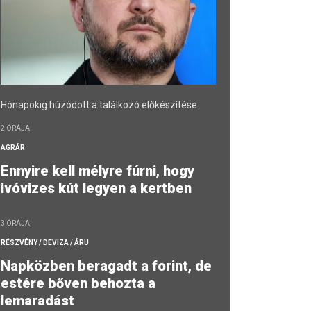
Hónapokig húzódott a találkozó előkészítése.
2 ÓRÁJA
AGRÁR
Ennyire kell mélyre fúrni, hogy
ivóvizes kút legyen a kertben
3 ÓRÁJA
RÉSZVÉNY / DEVIZA / ÁRU
Napközben beragadt a forint, de
estére bőven behozta a
lemaradást