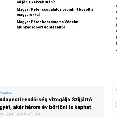
mi jön a kekvák után?
n
Magyar Péter csodálatos örömhírt közölt a
magyarokkal
Magyar Péter beszámolt a Védelmi
Munkacsoport döntéseiről
GAZDASÁG
udapesti rendőrség vizsgálja Szijjártó
gyét, akár három év börtönt is kaphat
HU | 2026. AUGUSZTUS 7. 14:02