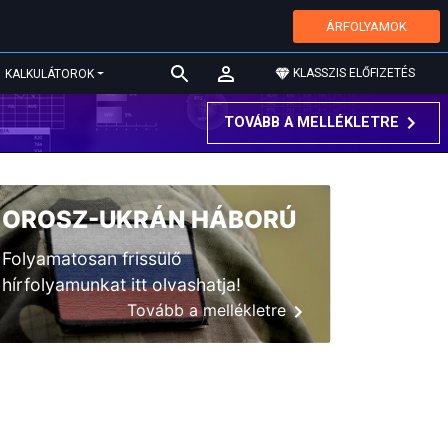
ÁRFOLYAMOK
KLASSZIS ELŐFIZETÉS
KALKULÁTOROK
TOVÁBB A MELLÉKLETRE
OROSZ-UKRÁN HÁBORÚ
Folyamatosan frissülő
hírfolyamunkat itt olvashatja!
Tovább a mellékletre