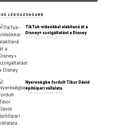
100 LEGGAZDAGABB
TikTok-videókkal alakítaná át a
Disney+ szolgáltatást a Disney
2026. AUGUSZTUS 6. 09:30
Nyereségbe fordult Tibor Dávid
építőipari vállalata
2026. AUGUSZTUS 6. 08:19