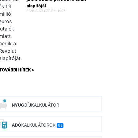
alapítóját
2026. AUGUSZTUS 4. 14:27
TOVÁBBI HÍREK >
NYUGDÍJ
KALKULÁTOR
ADÓ
KALKULÁTOROK
ÚJ