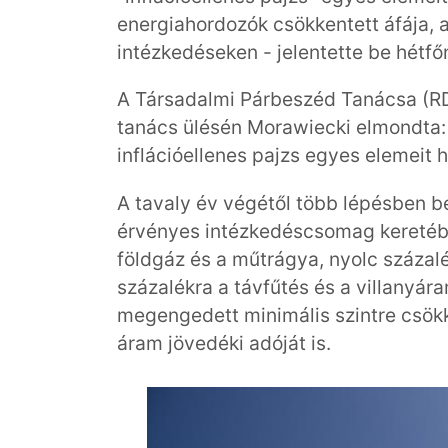
energiahordozók csökkentett áfája, 
intézkedéseken - jelentette be hétf
A Társadalmi Párbeszéd Tanácsa (R
tanács ülésén Morawiecki elmondta: 
inflációellenes pajzs egyes elemeit 
A tavaly év végétől több lépésben 
érvényes intézkedéscsomag keretében
földgáz és a műtrágya, nyolc százal
százalékra a távfűtés és a villanyár
megengedett minimális szintre csök
áram jövedéki adóját is.