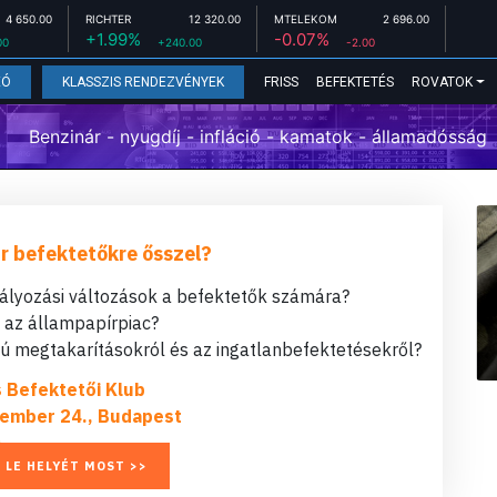
4 650.00
RICHTER
12 320.00
MTELEKOM
2 696.00
+1.99%
-0.07%
00
+240.00
-2.00
FRISS
BEFEKTETÉS
ROVATOK
EÓ
KLASSZIS RENDEZVÉNYEK
Benzinár - nyugdíj - infláció - kamatok - államadósság
r befektetőkre ősszel?
bályozási változások a befektetők számára?
t az állampapírpiac?
 megtakarításokról és az ingatlanbefektetésekről?
s Befektetői Klub
ember 24., Budapest
 LE HELYÉT MOST >>