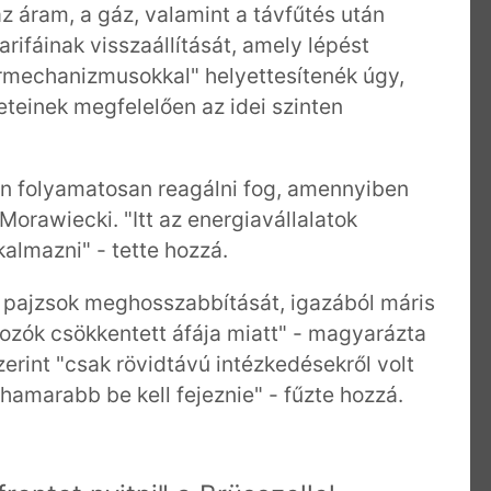
 áram, a gáz, valamint a távfűtés után
arifáinak visszaállítását, amely lépést
ármechanizmusokkal" helyettesítenék úgy,
eteinek megfelelően az idei szinten
n folyamatosan reagálni fog, amennyiben
orawiecki. "Itt az energiavállalatok
almazni" - tette hozzá.
en pajzsok meghosszabbítását, igazából máris
ozók csökkentett áfája miatt" - magyarázta
zerint "csak rövidtávú intézkedésekről volt
 hamarabb be kell fejeznie" - fűzte hozzá.