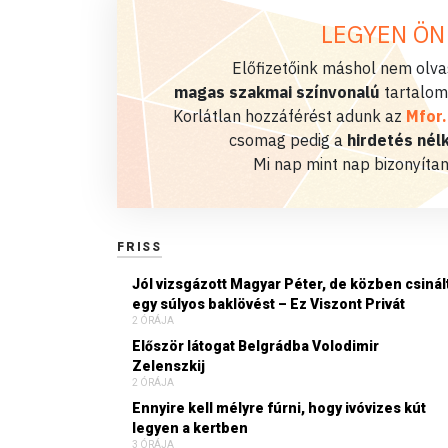
LEGYEN ÖN
Előfizetőink máshol nem olvas
magas szakmai színvonalú
tartalom
Korlátlan hozzáférést adunk az
Mfor
csomag pedig a
hirdetés nélk
Mi nap mint nap bizonyítan
FRISS
Jól vizsgázott Magyar Péter, de közben csinál
egy súlyos baklövést – Ez Viszont Privát
2 ÓRÁJA
Először látogat Belgrádba Volodimir
Zelenszkij
2 ÓRÁJA
Ennyire kell mélyre fúrni, hogy ivóvizes kút
legyen a kertben
3 ÓRÁJA