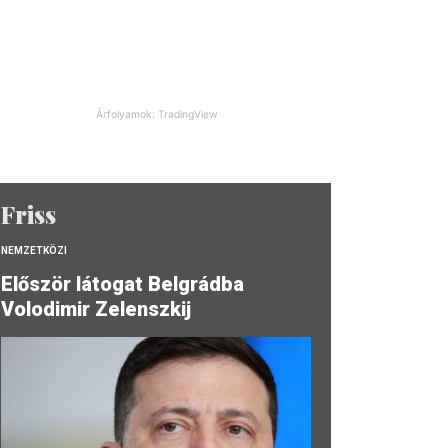
Árfolyamok: TradingView
Friss
NEMZETKÖZI
Először látogat Belgrádba
Volodimir Zelenszkij