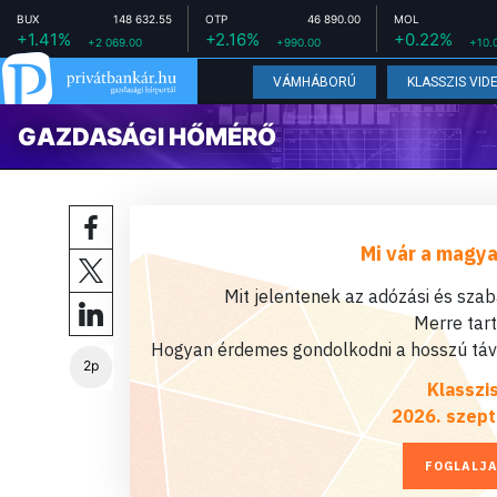
BUX
148 632.55
OTP
46 890.00
MOL
+1.41%
+2.16%
+0.22%
+2 069.00
+990.00
+10.
VÁMHÁBORÚ
KLASSZIS VID
GAZDASÁGI HŐMÉRŐ
Mi vár a magya
Mit jelentenek az adózási és sza
Merre tar
Hogyan érdemes gondolkodni a hosszú távú
2p
Klasszi
2026. szept
FOGLALJA