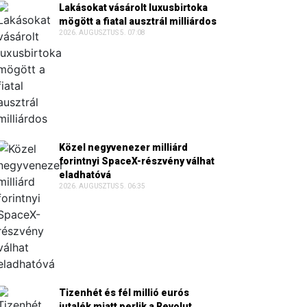
Lakásokat vásárolt luxusbirtoka
mögött a fiatal ausztrál milliárdos
2026. AUGUSZTUS 5. 07:08
Közel negyvenezer milliárd
forintnyi SpaceX-részvény válhat
eladhatóvá
2026. AUGUSZTUS 5. 06:35
Tizenhét és fél millió eurós
jutalék miatt perlik a Revolut