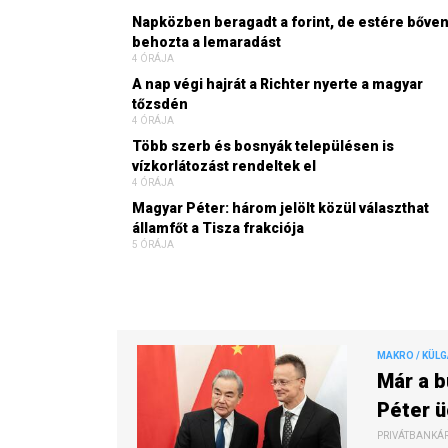
Napközben beragadt a forint, de estére bőve
behozta a lemaradást
4 ÓRÁJA
A nap végi hajrát a Richter nyerte a magyar
tőzsdén
4 ÓRÁJA
Több szerb és bosnyák településen is
vízkorlátozást rendeltek el
4 ÓRÁJA
Magyar Péter: három jelölt közül választhat
államfőt a Tisza frakciója
5 ÓRÁJA
MAKRO / KÜL
Már a b
Péter ü
PRIVÁTBANKÁR.