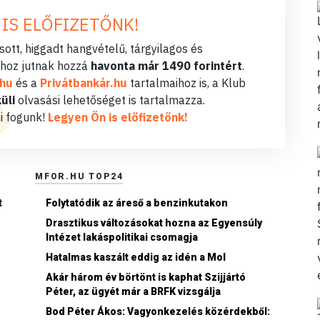
 IS ELŐFIZETŐNK!
ott, higgadt hangvételű, tárgyilagos és
hoz jutnak hozzá
havonta már 1490 forintért
.
.hu
és a
Privátbankár.hu
tartalmaihoz is, a Klub
üli
olvasási lehetőséget is tartalmazza.
i fogunk!
Legyen Ön is előfizetőnk!
MFOR.HU TOP24
t
Folytatódik az áreső a benzinkutakon
Drasztikus változásokat hozna az Egyensúly
Intézet lakáspolitikai csomagja
Hatalmas kaszált eddig az idén a Mol
Akár három év börtönt is kaphat Szijjártó
Péter, az ügyét már a BRFK vizsgálja
Bod Péter Ákos: Vagyonkezelés közérdekből: