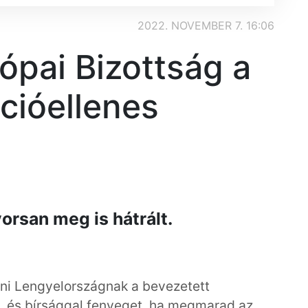
2022. NOVEMBER 7. 16:06
ópai Bizottság a
ációellenes
orsan meg is hátrált.
tani Lengyelországnak a bevezetett
it, és bírsággal fenyeget, ha megmarad az