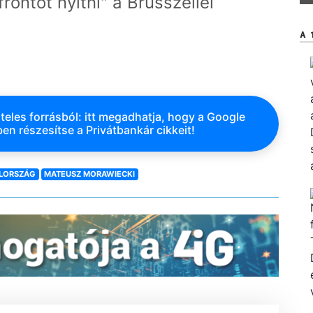
rontot nyitni" a Brüsszellel
A 
teles forrásból: itt megadhatja, hogy a Google
en részesítse a Privátbankár cikkeit!
LORSZÁG
MATEUSZ MORAWIECKI