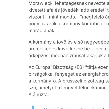
Morawiecki lehetségesnek nevezte az
kivetett áfa és jövedéki adó eredeti t
viszont - mint mondta -"megfelelő 
hogy az árak a kormány korábbi ígér
maradjanak.
A kormány a jövő év első negyedébe
áremelkedés következne be - ígérte M
árképzési mechanizmusát akarjuk alk
Az Európai Bizottság (EB) "tiltja ez
bírságokkal fenyeget az energiahord
a kormányfő. A brüsszeli bizottság s
szó, amelyet a lengyel félnnek minél
Aláhúzta: