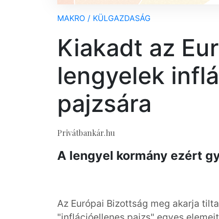
MAKRO / KÜLGAZDASÁG
Kiakadt az Eur
lengyelek infl
pajzsára
Privátbankár.hu
A lengyel kormány ezért gy
Az Európai Bizottság meg akarja til
"inflációellenes pajzs" egyes eleme