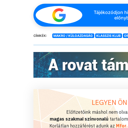
Tájékozódjon hi
előnyb
CÍMKÉK:
MAKRO / KÜLGAZDASÁG
KLASSZIS KLUB
OR
LEGYEN ÖN
Előfizetőink máshol nem olvas
magas szakmai színvonalú
tartalom
Korlátlan hozzáférést adunk az
Mfor