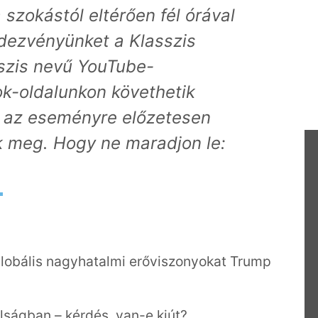
 szokástól eltérően fél órával
dezvényünket a Klasszis
szis nevű YouTube-
k-oldalunkon követhetik
et az eseményre előzetesen
ük meg. Hogy ne maradjon le:
>
globális nagyhatalmi erőviszonyokat Trump
álságban – kérdés, van-e kiút?