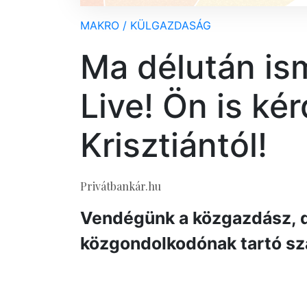
MAKRO / KÜLGAZDASÁG
Ma délután is
Live! Ön is ké
Krisztiántól!
Privátbankár.hu
Vendégünk a közgazdász, 
közgondolkodónak tartó sz