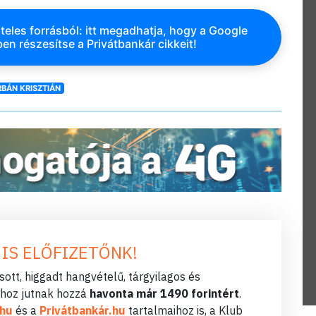
teles forrásból: itt megadhatja, hogy a Google
en részesítse a Privátbankár cikkeit!
BÁN KRISZTIÁN
 IS ELŐFIZETŐNK!
ott, higgadt hangvételű, tárgyilagos és
hoz jutnak hozzá
havonta már 1490 forintért
.
.hu
és a
Privátbankár.hu
tartalmaihoz is, a Klub