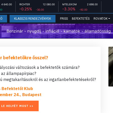
4 640.00
RICHTER
12 080.00
MTELEKOM
2 698.00
-0.25%
-3.30%
00
-30.00
-92.00
FRISS
BEFEKTETÉS
ROVATOK
EÓ
KLASSZIS RENDEZVÉNYEK
Benzinár - nyugdíj - infláció - kamatok - államadósság
r befektetőkre ősszel?
bályozási változások a befektetők számára?
t az állampapírpiac?
 megtakarításokról és az ingatlanbefektetésekről?
s Befektetői Klub
ember 24., Budapest
 LE HELYÉT MOST >>