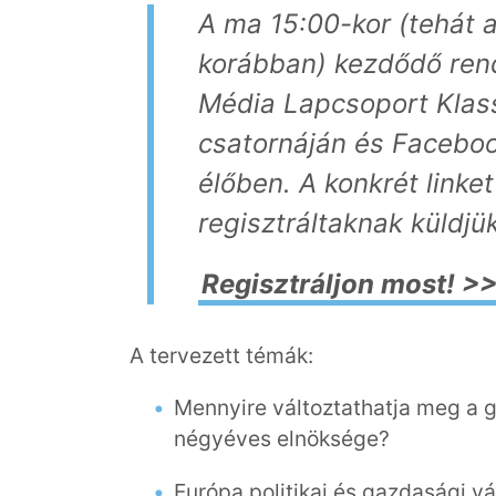
A ma 15:00-kor (tehát a
korábban) kezdődő ren
Média Lapcsoport Klas
csatornáján és Faceboo
élőben. A konkrét link
regisztráltaknak küldj
Regisztráljon most! >
A tervezett témák:
Mennyire változtathatja meg a 
négyéves elnöksége?
Európa politikai és gazdasági v