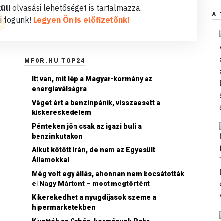
üli
olvasási lehetőséget is tartalmazza.
A 
i fogunk!
Legyen Ön is előfizetőnk!
MFOR.HU TOP24
Itt van, mit lép a Magyar-kormány az
energiaválságra
Véget ért a benzinpánik, visszaesett a
kiskereskedelem
Pénteken jön csak az igazi buli a
benzinkutakon
Alkut kötött Irán, de nem az Egyesült
Államokkal
Még volt egy állás, ahonnan nem bocsátották
el Nagy Mártont – most megtörtént
Kikerekedhet a nyugdíjasok szeme a
hipermarketekben