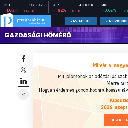
BUX
146 563.20
OTP
45 900.00
MOL
-1.03%
-1.82%
+0.69%
-1 522.00
-850.00
+32.
VÁMHÁBORÚ
KLASSZIS VID
GAZDASÁGI HŐMÉRŐ
Mi vár a magya
Mit jelentenek az adózási és sza
Merre tar
Hogyan érdemes gondolkodni a hosszú távú
2p
Klasszi
2026. szept
FOGLALJA