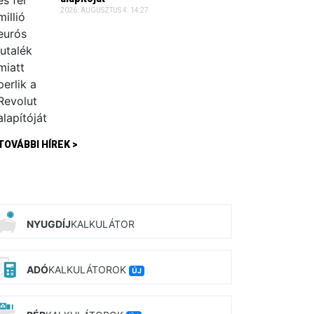
2026. AUGUSZTUS 4. 14:27
TOVÁBBI HÍREK >
NYUGDÍJ
KALKULÁTOR
ADÓ
KALKULÁTOROK
ÚJ