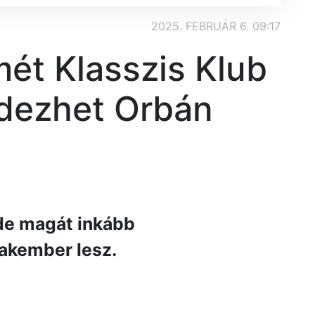
2025. FEBRUÁR 6. 09:17
mét Klasszis Klub
rdezhet Orbán
de magát inkább
akember lesz.