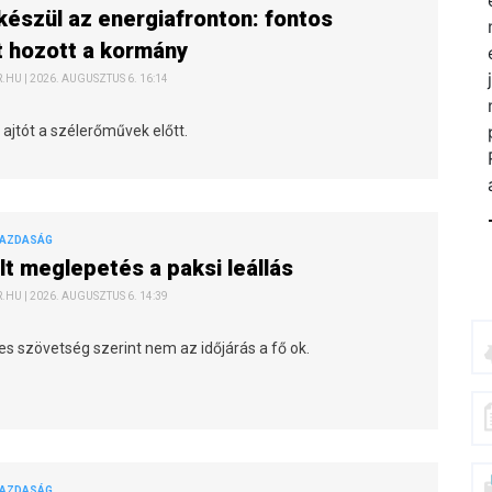
készül az energiafronton: fontos
 hozott a kormány
HU | 2026. AUGUSZTUS 6. 16:14
z ajtót a szélerőművek előtt.
GAZDASÁG
t meglepetés a paksi leállás
HU | 2026. AUGUSZTUS 6. 14:39
s szövetség szerint nem az időjárás a fő ok.
GAZDASÁG