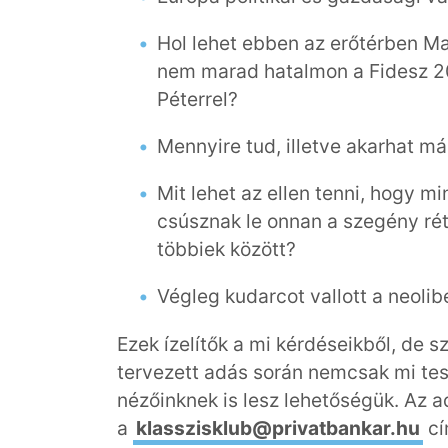
Hol lehet ebben az erőtérben Ma
nem marad hatalmon a Fidesz 2
Péterrel?
Mennyire tud, illetve akarhat má
Mit lehet az ellen tenni, hogy m
csúsznak le onnan a szegény rét
többiek között?
Végleg kudarcot vallott a neoli
Ezek ízelítők a mi kérdéseikből, de s
tervezett adás során nemcsak mi tess
nézőinknek is lesz lehetőségük. Az a
a
klasszisklub@privatbankar.hu
cí