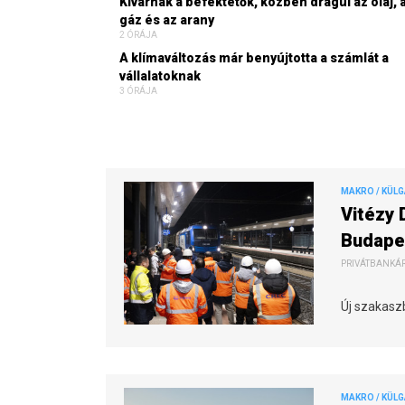
Kivárnak a befektetők, közben drágul az olaj, 
gáz és az arany
2 ÓRÁJA
A klímaváltozás már benyújtotta a számlát a
vállalatoknak
3 ÓRÁJA
MAKRO / KÜL
Vitézy 
Budape
PRIVÁTBANKÁR.
Új szakaszb
MAKRO / KÜL