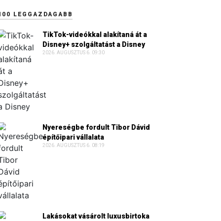
100 LEGGAZDAGABB
TikTok-videókkal alakítaná át a
Disney+ szolgáltatást a Disney
2026. AUGUSZTUS 6. 09:30
Nyereségbe fordult Tibor Dávid
építőipari vállalata
2026. AUGUSZTUS 6. 08:19
Lakásokat vásárolt luxusbirtoka