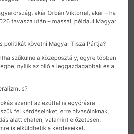
gyarország, akár Orbán Viktorral, akár – ha
026 tavasza után – mással, például Magyar
s politikát követni Magyar Tisza Pártja?
intha szűkülne a középosztály, egyre többen
egbe, nyílik az olló a leggazdagabbak és a
beralizmus?
zokás szerint az ezúttal is egyórásra
zük fel kérdéseinket, erre olvasóinknak,
dás alatt chaten, valamint előzetesen,
mre is elküldhetik a kérdéseiket.