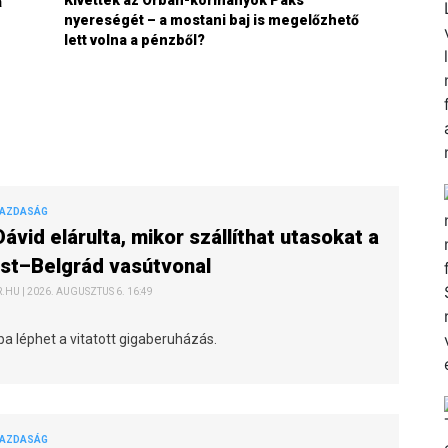
Kivették az Orbán-kormányok Paks
a
nyereségét – a mostani baj is megelőzhető
lett volna a pénzből?
GAZDASÁG
Dávid elárulta, mikor szállíthat utasokat a
st–Belgrád vasútvonal
HU | 2026. AUGUSZTUS 6. 16:49
a léphet a vitatott gigaberuházás.
GAZDASÁG