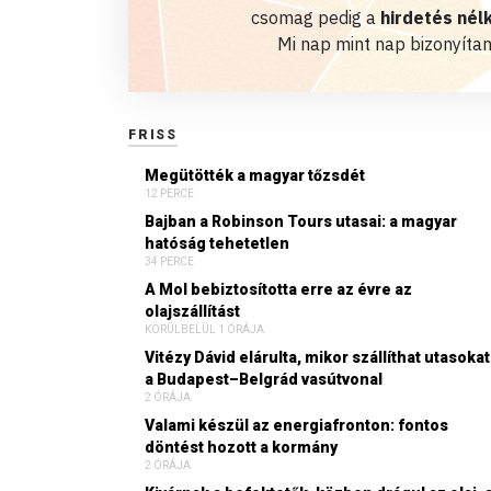
csomag pedig a
hirdetés nélk
Mi nap mint nap bizonyítan
FRISS
Megütötték a magyar tőzsdét
12 PERCE
Bajban a Robinson Tours utasai: a magyar
hatóság tehetetlen
34 PERCE
A Mol bebiztosította erre az évre az
olajszállítást
KÖRÜLBELÜL 1 ÓRÁJA
Vitézy Dávid elárulta, mikor szállíthat utasokat
a Budapest–Belgrád vasútvonal
2 ÓRÁJA
Valami készül az energiafronton: fontos
döntést hozott a kormány
2 ÓRÁJA