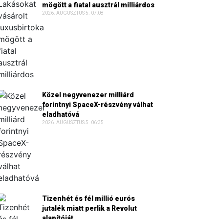
mögött a fiatal ausztrál milliárdos
2026. AUGUSZTUS 5. 07:08
Közel negyvenezer milliárd
forintnyi SpaceX-részvény válhat
eladhatóvá
2026. AUGUSZTUS 5. 06:35
Tizenhét és fél millió eurós
jutalék miatt perlik a Revolut
alapítóját