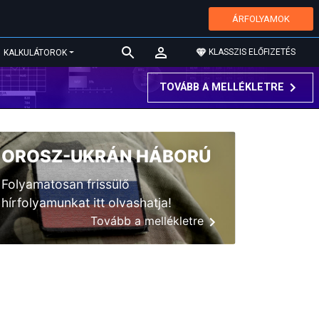
ÁRFOLYAMOK
KLASSZIS ELŐFIZETÉS
KALKULÁTOROK
TOVÁBB A MELLÉKLETRE
OROSZ-UKRÁN HÁBORÚ
Folyamatosan frissülő
hírfolyamunkat itt olvashatja!
Tovább a mellékletre