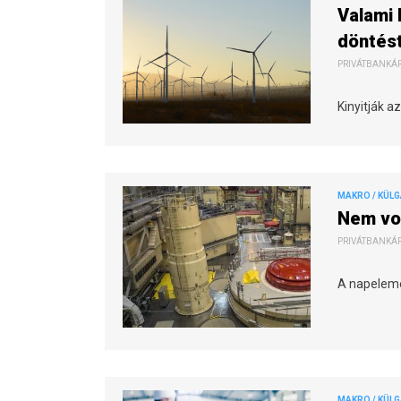
Valami 
döntést
PRIVÁTBANKÁR.
Kinyitják a
MAKRO / KÜL
Nem vol
PRIVÁTBANKÁR.
A napeleme
MAKRO / KÜL