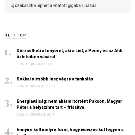
Új szakaszba léphet a vitatott gigaberuházás.
HETI TOP
Dörzsölheti a tenyerét, aki a Lidl, a Penny és az Aldi
üzleteiben vásárol
2026. AUGUSZTUS 3. 05:51
Sokkal olcsóbb lesz végre a tankolás
2026. AUGUSZTUS 5. 12:10
Energiaválság: nem akármi történt Pakson, Magyar
Péter a helyszínre tart – frissítve
2026. AUGUSZTUS 4. 08:19
Ennyire kell mélyre fúrni, hogy ivóvizes kút legyen a