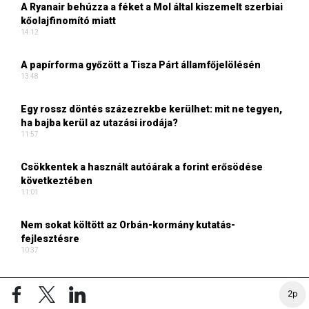
A Ryanair behúzza a féket a Mol által kiszemelt szerbiai
kőolajfinomító miatt
14:12
A papírforma győzött a Tisza Párt államfőjelölésén
13:48
Egy rossz döntés százezrekbe kerülhet: mit ne tegyen,
ha bajba kerül az utazási irodája?
11:57
Csökkentek a használt autóárak a forint erősödése
következtében
11:01
Nem sokat költött az Orbán-kormány kutatás-
fejlesztésre
10:37
TURIZMUS ONLINE CIKKEI
2p