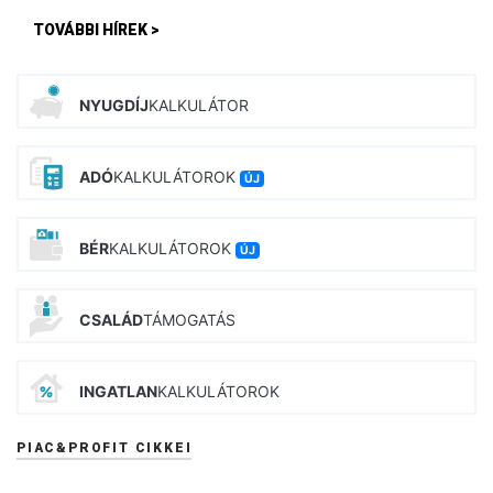
TOVÁBBI HÍREK >
NYUGDÍJ
KALKULÁTOR
ADÓ
KALKULÁTOROK
ÚJ
BÉR
KALKULÁTOROK
ÚJ
CSALÁD
TÁMOGATÁS
INGATLAN
KALKULÁTOROK
PIAC&PROFIT CIKKEI