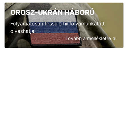
OROSZ-UKRÁN HÁBORÚ
Folyamatosan frissülő hírfolyamunkat itt
olvashatja!
Tovább a mellékletre