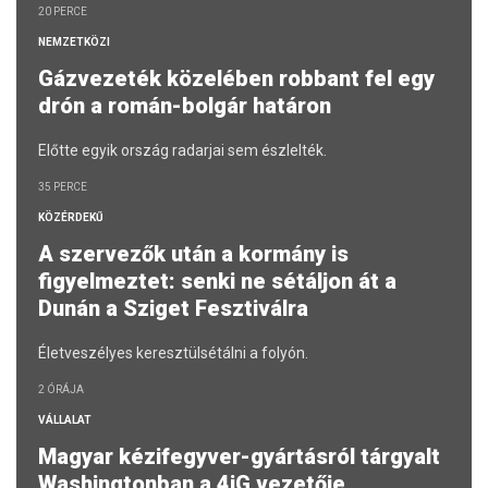
20 PERCE
NEMZETKÖZI
Gázvezeték közelében robbant fel egy
drón a román-bolgár határon
Előtte egyik ország radarjai sem észlelték.
35 PERCE
KÖZÉRDEKŰ
A szervezők után a kormány is
figyelmeztet: senki ne sétáljon át a
Dunán a Sziget Fesztiválra
Életveszélyes keresztülsétálni a folyón.
2 ÓRÁJA
VÁLLALAT
Magyar kézifegyver-gyártásról tárgyalt
Washingtonban a 4iG vezetője