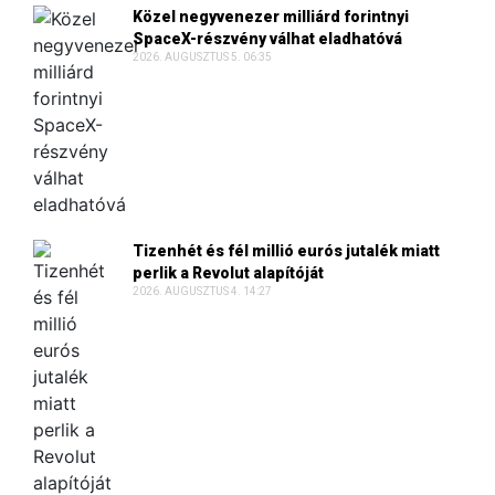
Közel negyvenezer milliárd forintnyi
SpaceX-részvény válhat eladhatóvá
2026. AUGUSZTUS 5. 06:35
Tizenhét és fél millió eurós jutalék miatt
perlik a Revolut alapítóját
2026. AUGUSZTUS 4. 14:27