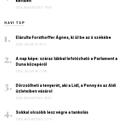
kertben
2026. AUGUSZTUS 7. 19:07
HAVI TOP
Elárulta Forsthoffer Ágnes, ki ül be az ő székébe
2026. JÚLIUS 19. 09:11
A nap képe: száraz lábbal lefotózható a Parlament a
Duna közepéről
2026. JÚLIUS 18. 11:38
Dörzsölheti a tenyerét, aki a Lidl, a Penny és az Aldi
üzleteiben vásárol
2026. AUGUSZTUS 3. 05:51
Sokkal olcsóbb lesz végre a tankolás
2026. AUGUSZTUS 5. 12:10