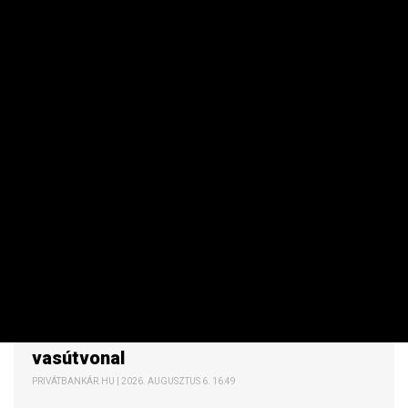
MAKRO / KÜLGAZDASÁG
Vitézy Dávid elárulta, mikor szállíthat
utasokat a Budapest–Belgrád
vasútvonal
PRIVÁTBANKÁR.HU | 2026. AUGUSZTUS 6. 16:49