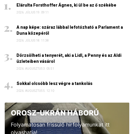
Elárulta Forsthoffer Ágnes, ki ül be az ő székébe
2026. JÚLIUS 19. 09:11
A nap képe: száraz lábbal lefotózható a Parlament a
Duna közepéről
2026. JÚLIUS 18. 11:38
Dörzsölheti a tenyerét, aki a Lidl, a Penny és az Aldi
üzleteiben vásárol
2026. AUGUSZTUS 3. 05:51
Sokkal olcsóbb lesz végre a tankolás
2026. AUGUSZTUS 5. 12:10
OROSZ-UKRÁN HÁBORÚ
Folyamatosan frissülő hírfolyamunkat itt
olvashatja!