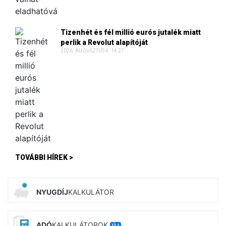
Tizenhét és fél millió eurós jutalék miatt
perlik a Revolut alapítóját
2026. AUGUSZTUS 4. 14:27
TOVÁBBI HÍREK >
NYUGDÍJ
KALKULÁTOR
ADÓ
KALKULÁTOROK
ÚJ