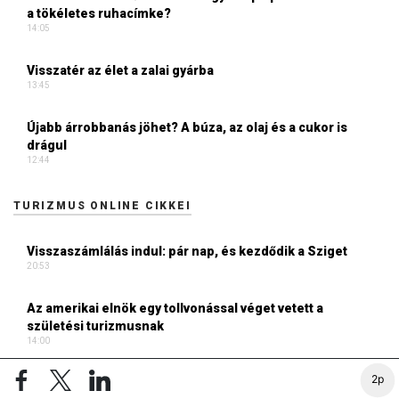
a tökéletes ruhacímke?
14:05
Visszatér az élet a zalai gyárba
13:45
Újabb árrobbanás jöhet? A búza, az olaj és a cukor is
drágul
12:44
TURIZMUS ONLINE CIKKEI
Visszaszámlálás indul: pár nap, és kezdődik a Sziget
20:53
Az amerikai elnök egy tollvonással véget vetett a
születési turizmusnak
14:00
2p
Egy kis odafigyelés, ami minden bizonnyal