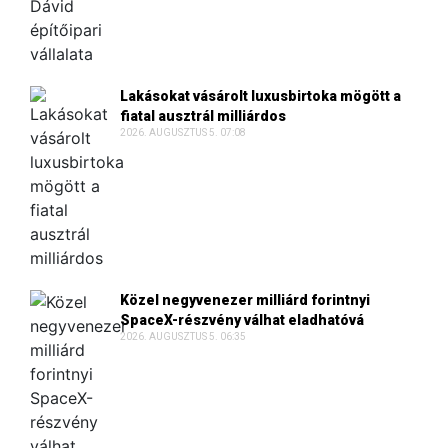
Lakásokat vásárolt luxusbirtoka mögött a
fiatal ausztrál milliárdos
2026. AUGUSZTUS 5. 07:08
Közel negyvenezer milliárd forintnyi
SpaceX-részvény válhat eladhatóvá
2026. AUGUSZTUS 5. 06:35