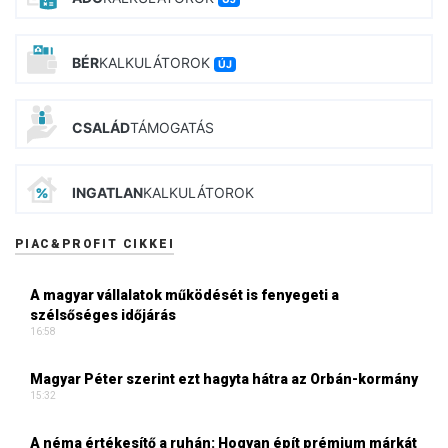
BÉR
KALKULÁTOROK
ÚJ
CSALÁD
TÁMOGATÁS
INGATLAN
KALKULÁTOROK
PIAC&PROFIT CIKKEI
A magyar vállalatok működését is fenyegeti a
szélsőséges időjárás
16:58
Magyar Péter szerint ezt hagyta hátra az Orbán-kormány
15:32
A néma értékesítő a ruhán: Hogyan épít prémium márkát