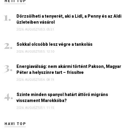
HETI TOP
Dörzsölheti a tenyerét, aki a Lidl, a Penny és az Aldi
üzleteiben vásárol
2026. AUGUSZTUS 3. 05:51
Sokkal olcsóbb lesz végre a tankolás
2026. AUGUSZTUS 5. 12:10
Energiaválság: nem akármi történt Pakson, Magyar
Péter a helyszínre tart – frissítve
2026. AUGUSZTUS 4. 08:19
Szinte minden spanyol határt áttörő migráns
visszament Marokkóba?
2026. AUGUSZTUS 1. 11:15
HAVI TOP