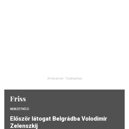
Árfolyamok: TradingView
Friss
NEMZETKÖZI
Először látogat Belgrádba Volodimir
Zelenszkij