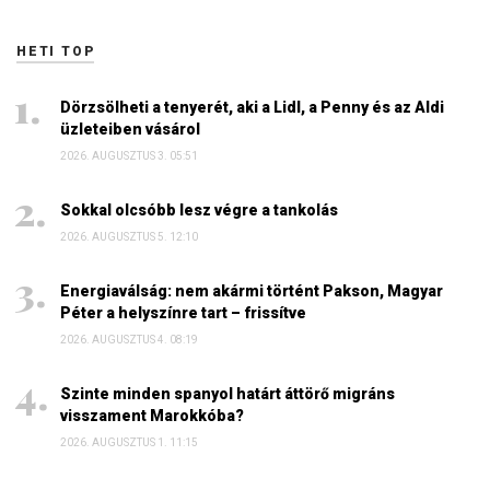
HETI TOP
Dörzsölheti a tenyerét, aki a Lidl, a Penny és az Aldi
üzleteiben vásárol
2026. AUGUSZTUS 3. 05:51
Sokkal olcsóbb lesz végre a tankolás
2026. AUGUSZTUS 5. 12:10
Energiaválság: nem akármi történt Pakson, Magyar
Péter a helyszínre tart – frissítve
2026. AUGUSZTUS 4. 08:19
Szinte minden spanyol határt áttörő migráns
visszament Marokkóba?
2026. AUGUSZTUS 1. 11:15