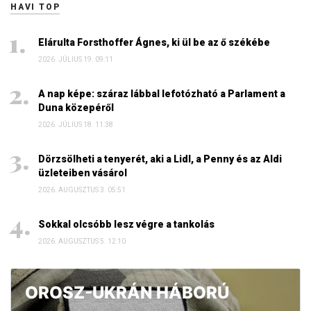
HAVI TOP
Elárulta Forsthoffer Ágnes, ki ül be az ő székébe
2026. JÚLIUS 19. 09:11
A nap képe: száraz lábbal lefotózható a Parlament a
Duna közepéről
2026. JÚLIUS 18. 11:38
Dörzsölheti a tenyerét, aki a Lidl, a Penny és az Aldi
üzleteiben vásárol
2026. AUGUSZTUS 3. 05:51
Sokkal olcsóbb lesz végre a tankolás
2026. AUGUSZTUS 5. 12:10
OROSZ-UKRÁN HÁBORÚ