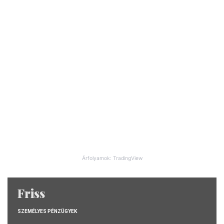
Árfolyamok: TradingView
Friss
SZEMÉLYES PÉNZÜGYEK