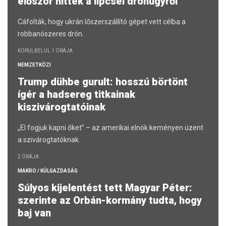
először hitték a lipcsei drónügyről
Cáfolták, hogy ukrán lőszerszállító gépet vett célba a
robbanószeres drón.
KÖRÜLBELÜL 1 ÓRÁJA
NEMZETKÖZI
Trump dühbe gurult: hosszú börtönt
ígér a hadsereg titkainak
kiszivárogtatóinak
„El fogjuk kapni őket” – az amerikai elnök keményen üzent
a szivárogtatóknak.
2 ÓRÁJA
MAKRO / KÜLGAZDASÁG
Súlyos kijelentést tett Magyar Péter:
szerinte az Orbán-kormány tudta, hogy
baj van