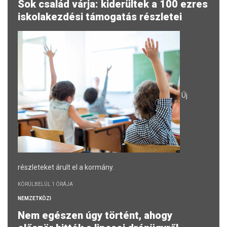
Sok család várja: kiderültek a 100 ezres
iskolakezdési támogatás részletei
Új
részleteket árult el a kormány.
KÖRÜLBELÜL 1 ÓRÁJA
NEMZETKÖZI
Nem egészen úgy történt, ahogy