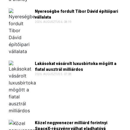
Nyereségbe fordult Tibor Dávid építőipari
vállalata
2026. AUGUSZTUS 6. 08:19
Lakásokat vásárolt luxusbirtoka mögött a
fiatal ausztrál milliárdos
2026. AUGUSZTUS 5. 07:08
Közel negyvenezer milliárd forintnyi
SpaceX-részvény válhat eladhatóvá