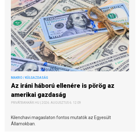
MAKRO / KÜLGAZDASÁG
Az iráni háború ellenére is pörög az
amerikai gazdaság
PRIVÁTBANKÁR.HU | 2026. AUGUSZTUS 6. 12:09
Kilenchavi magaslaton fontos mutatók az Egyesült
Államokban.