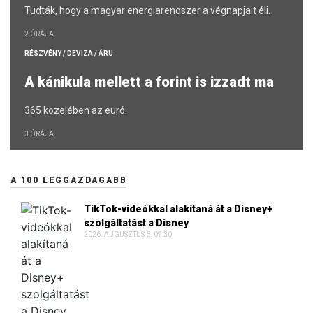
Tudták, hogy a magyar energiarendszer a végnapjait éli.
2 ÓRÁJA
RÉSZVÉNY / DEVIZA / ÁRU
A kánikula mellett a forint is izzadt ma
365 közelében az euró.
3 ÓRÁJA
A 100 LEGGAZDAGABB
TikTok-videókkal alakítaná át a Disney+
szolgáltatást a Disney
2026. AUGUSZTUS 6. 09:30