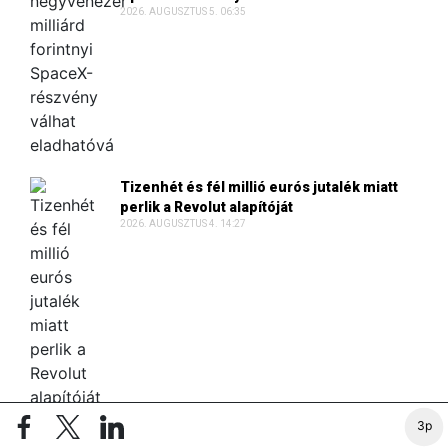
2026. AUGUSZTUS 5. 06:35
Tizenhét és fél millió eurós jutalék miatt
perlik a Revolut alapítóját
2026. AUGUSZTUS 4. 14:27
3p
TOVÁBBI HÍREK >