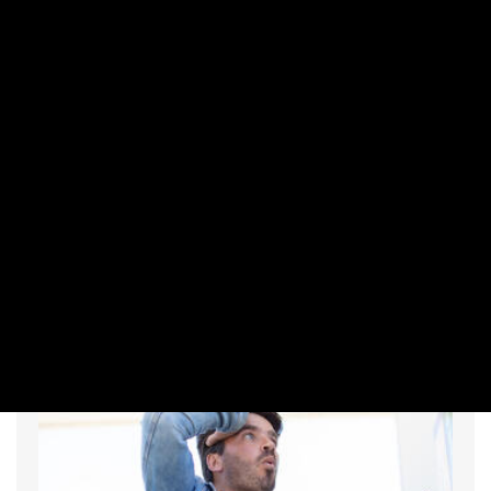
MAKRO / KÜLGAZDASÁG
Bezsákolt 156 milliárdot a kormány – de
még így is önmérsékletet tanúsított
PRIVÁTBANKÁR.HU | 2026. AUGUSZTUS 6. 13:02
Jóval többet ajánlottak a befektetők.