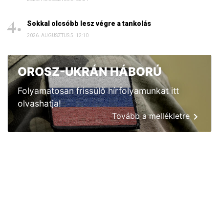
Sokkal olcsóbb lesz végre a tankolás
2026. AUGUSZTUS 5. 12:10
OROSZ-UKRÁN HÁBORÚ
Folyamatosan frissülő hírfolyamunkat itt
olvashatja!
Tovább a mellékletre