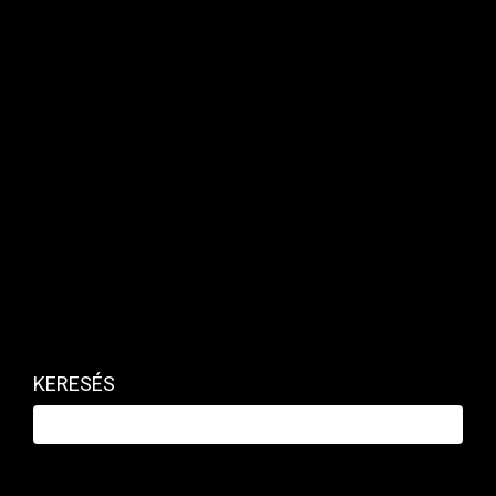
KERESÉS
Ebben a választókerületben négy éve Dr. Szabó
Tünde a Fidesz jelöltjeként 44,92 százalékkal