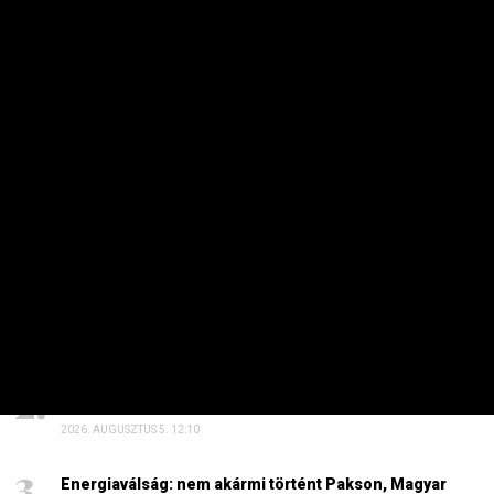
A Paksi Atomerőmű teljesítményének jelentős csökkentése
és a vállalatok termelésének visszafogása biztosan
meglátszik majd a júliusi, de leginkább az augusztusi ipari
adatokban. Ősszel viszont pótolhatják a cégek az ebben az
időszakban keletkezett kieséseket.
HETI TOP
Dörzsölheti a tenyerét, aki a Lidl, a Penny és az Aldi
üzleteiben vásárol
2026. AUGUSZTUS 3. 05:51
Sokkal olcsóbb lesz végre a tankolás
2026. AUGUSZTUS 5. 12:10
Energiaválság: nem akármi történt Pakson, Magyar