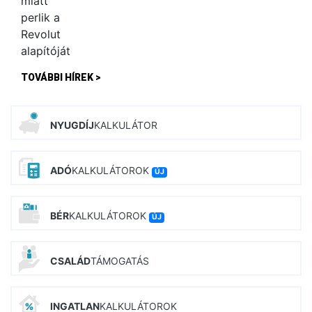
TOVÁBBI HÍREK >
NYUGDÍJ
KALKULÁTOR
ADÓ
KALKULÁTOROK
ÚJ
BÉR
KALKULÁTOROK
ÚJ
CSALÁD
TÁMOGATÁS
INGATLAN
KALKULÁTOROK