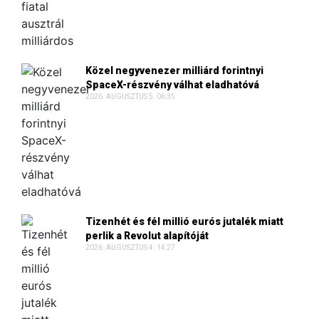
Közel negyvenezer milliárd forintnyi
SpaceX-részvény válhat eladhatóvá
2026. AUGUSZTUS 5. 06:35
Tizenhét és fél millió eurós jutalék miatt
perlik a Revolut alapítóját
2026. AUGUSZTUS 4. 14:27