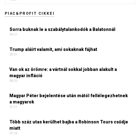
PIAC&PROFIT CIKKEI
Sorra buknak le a szabálytalankodók a Balatonnál
09:27
Trump aláírt valamit, ami sokaknak fájhat
09:01
Van ok az örömre: a vártnál sokkal jobban alakult a
magyar infláció
08:30
Magyar Péter bejelentése után mától fellélegezhetnek
a magyarok
07:51
Több száz utas kerülhet bajba a Robinson Tours csődje
miatt
07:34