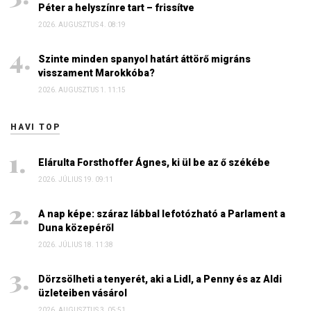
Péter a helyszínre tart – frissítve
2026. AUGUSZTUS 4. 08:19
Szinte minden spanyol határt áttörő migráns
visszament Marokkóba?
2026. AUGUSZTUS 1. 11:15
HAVI TOP
Elárulta Forsthoffer Ágnes, ki ül be az ő székébe
2026. JÚLIUS 19. 09:11
A nap képe: száraz lábbal lefotózható a Parlament a
Duna közepéről
2026. JÚLIUS 18. 11:38
Dörzsölheti a tenyerét, aki a Lidl, a Penny és az Aldi
üzleteiben vásárol
2026. AUGUSZTUS 3. 05:51