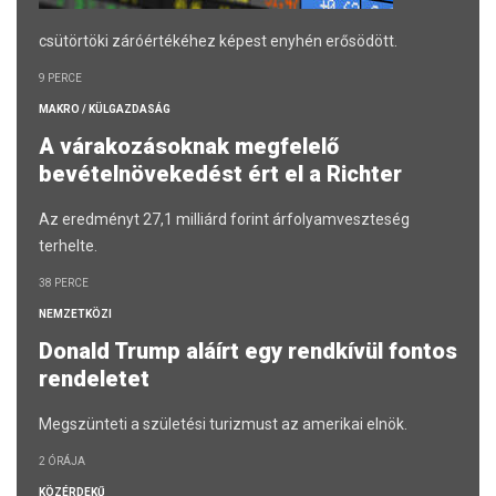
csütörtöki záróértékéhez képest enyhén erősödött.
9 PERCE
MAKRO / KÜLGAZDASÁG
A várakozásoknak megfelelő
bevételnövekedést ért el a Richter
Az eredményt 27,1 milliárd forint árfolyamveszteség
terhelte.
38 PERCE
NEMZETKÖZI
Donald Trump aláírt egy rendkívül fontos
rendeletet
Megszünteti a születési turizmust az amerikai elnök.
2 ÓRÁJA
KÖZÉRDEKŰ