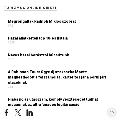
TURIZMUS ONLINE CIKKEI
Megrongálták Radnóti Miklós szobrát
07:21
Hazai állatkertek top 10-es listája
06:59
Neves hazai borásztól búcsúzunk
06:31
A Robinson Tours ügye új szakaszba lépett:
megkezdődött a felszámolás, kártérítés jár a pórul járt
utazóknak
21:41
Hiába nő az utasszám, komoly veszteséget tudhat
magáénak az ultrafapados légitársaság
16:42
1p