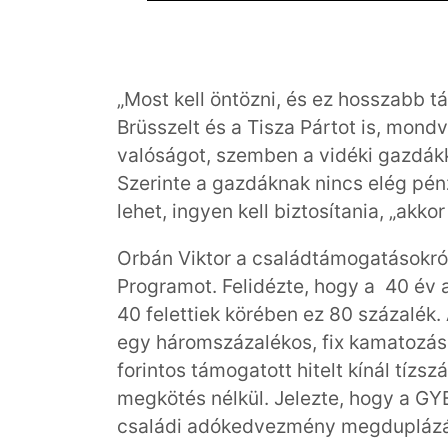
„Most kell öntözni, és ez hosszabb tá
Brüsszelt és a Tisza Pártot is, mond
valóságot, szemben a vidéki gazdákkal
Szerinte a gazdáknak nincs elég pénz
lehet, ingyen kell biztosítania, „akkor 
Orbán Viktor a családtámogatásokról 
Programot. Felidézte, hogy a 40 év a
40 felettiek körében ez 80 százalék.
egy háromszázalékos, fix kamatozású
forintos támogatott hitelt kínál tízsz
megkötés nélkül. Jelezte, hogy a G
családi adókedvezmény megduplázása