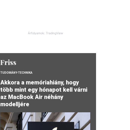
Árfolyamok: TradingView
Friss
TUDOMÁNY-TECHNIKA
Akkora a memóriahiány, hogy
több mint egy hónapot kell várni
az MacBook Air néhány
modelljére