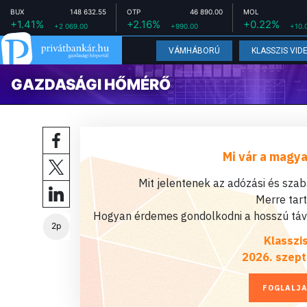
BUX
148 632.55
OTP
46 890.00
MOL
+1.41%
+2.16%
+0.22%
+2 069.00
+990.00
+10.
VÁMHÁBORÚ
KLASSZIS VID
GAZDASÁGI HŐMÉRŐ
Mi vár a magya
Mit jelentenek az adózási és sza
Merre tar
Hogyan érdemes gondolkodni a hosszú távú
2p
Klasszi
2026. szept
FOGLALJA