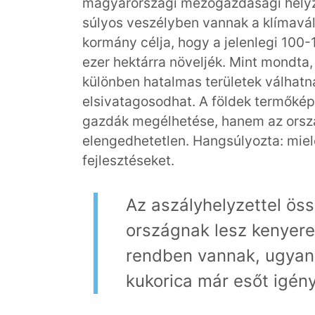
magyarországi mezőgazdasági helyzet
súlyos veszélyben vannak a klímavál
kormány célja, hogy a jelenlegi 100-
ezer hektárra növeljék. Mint mondta,
különben hatalmas területek válhatn
elsivatagosodhat. A földek termők
gazdák megélhetése, hanem az orszá
elengedhetetlen. Hangsúlyozta: miel
fejlesztéseket.
Az aszályhelyzettel ös
országnak lesz kenyere
rendben vannak, ugyan
kukorica már esőt igény