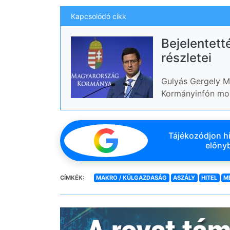
Kapcsolódó cikk
Bejelentetté
részletei
Gulyás Gergely Mi
Kormányinfón mon
Tájékozódjon hi
előnyb
CÍMKÉK:
MAKRO / KÜLGAZDASÁG
ASZÁLY
HITEL
M