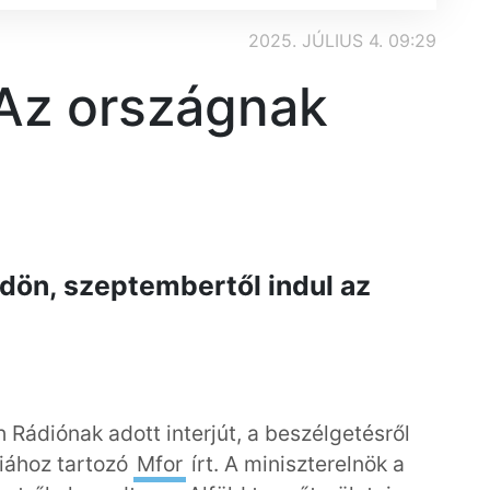
2025. JÚLIUS 4. 09:29
 Az országnak
ldön, szeptembertől indul az
 Rádiónak adott interjút, a beszélgetésről
diához tartozó
Mfor
írt. A miniszterelnök a