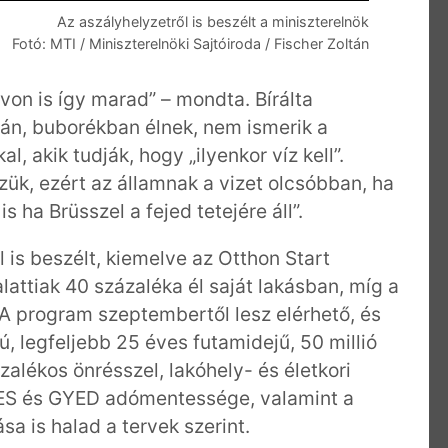
Az aszályhelyzetről is beszélt a miniszterelnök
Fotó: MTI / Miniszterelnöki Sajtóiroda / Fischer Zoltán
von is így marad” – mondta. Bírálta
ván, buborékban élnek, nem ismerik a
, akik tudják, hogy „ilyenkor víz kell”.
ük, ezért az államnak a vizet olcsóbban, ha
is ha Brüsszel a fejed tetejére áll”.
is beszélt, kiemelve az Otthon Start
lattiak 40 százaléka él saját lakásban, míg a
 A program szeptembertől lesz elérhető, és
, legfeljebb 25 éves futamidejű, 50 millió
ázalékos önrésszel, lakóhely- és életkori
YES és GYED adómentessége, valamint a
 is halad a tervek szerint.