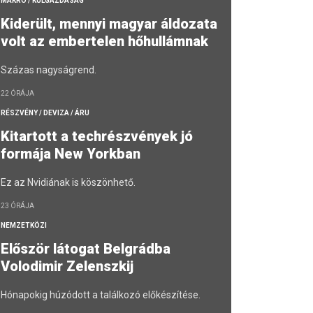
MAKRO / KÜLGAZDASÁG
Kiderült, mennyi magyar áldozata
volt az embertelen hőhullámnak
Százas nagyságrend.
22 ÓRÁJA
RÉSZVÉNY / DEVIZA / ÁRU
Kitartott a techrészvények jó
formája New Yorkban
Ez az Nvidiának is köszönhető.
23 ÓRÁJA
NEMZETKÖZI
Először látogat Belgrádba
Volodimir Zelenszkij
Hónapokig húzódott a találkozó előkészítése.