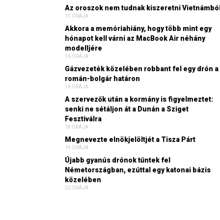
Az oroszok nem tudnak kiszeretni Vietnámbó
15 ÓRÁJA
Akkora a memóriahiány, hogy több mint egy
hónapot kell várni az MacBook Air néhány
modelljére
16 ÓRÁJA
Gázvezeték közelében robbant fel egy drón a
román-bolgár határon
16 ÓRÁJA
A szervezők után a kormány is figyelmeztet:
senki ne sétáljon át a Dunán a Sziget
Fesztiválra
18 ÓRÁJA
Megnevezte elnökjelöltjét a Tisza Párt
19 ÓRÁJA
Újabb gyanús drónok tűntek fel
Németországban, ezúttal egy katonai bázis
közelében
20 ÓRÁJA