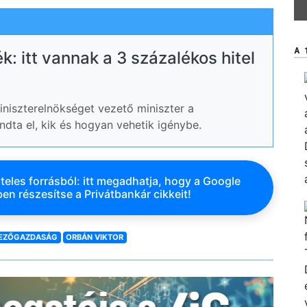
A 
k: itt vannak a 3 százalékos hitel
niszterelnökséget vezető miniszter a
dta el, kik és hogyan vehetik igénybe.
teles forrásból: itt megadhatja, hogy a Google
en részesítse a Privátbankár cikkeit!
EZŐGAZDASÁG
ORBÁN VIKTOR