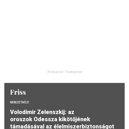
Árfolyamok: TradingView
Friss
NEMZETKÖZI
Volodimir Zelenszkij: az
oroszok Odessza kikötőjének
támadásával az élelmiszerbiztonságot