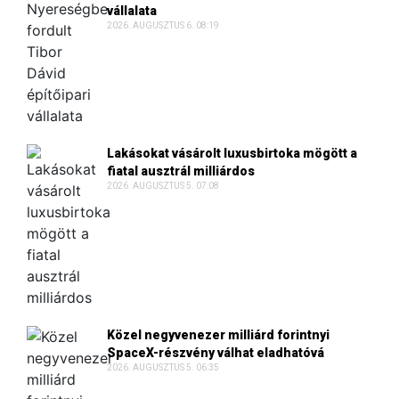
vállalata
2026. AUGUSZTUS 6. 08:19
Lakásokat vásárolt luxusbirtoka mögött a
fiatal ausztrál milliárdos
2026. AUGUSZTUS 5. 07:08
Közel negyvenezer milliárd forintnyi
SpaceX-részvény válhat eladhatóvá
2026. AUGUSZTUS 5. 06:35