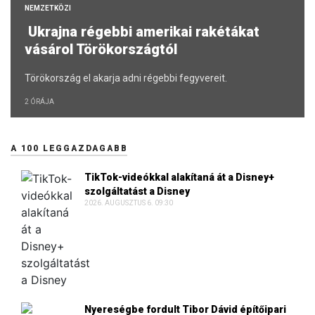
NEMZETKÖZI
Ukrajna régebbi amerikai rakétákat
vásárol Törökországtól
Törökország el akarja adni régebbi fegyvereit.
2 ÓRÁJA
A 100 LEGGAZDAGABB
TikTok-videókkal alakítaná át a Disney+
szolgáltatást a Disney
2026. AUGUSZTUS 6. 09:30
Nyereségbe fordult Tibor Dávid építőipari