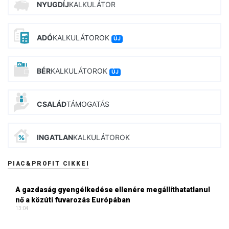
NYUGDÍJ
KALKULÁTOR
ADÓ
KALKULÁTOROK
ÚJ
BÉR
KALKULÁTOROK
ÚJ
CSALÁD
TÁMOGATÁS
INGATLAN
KALKULÁTOROK
PIAC&PROFIT CIKKEI
A gazdaság gyengélkedése ellenére megállíthatatlanul
nő a közúti fuvarozás Európában
13:04