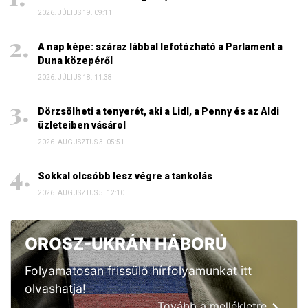
2026. JÚLIUS 19. 09:11
A nap képe: száraz lábbal lefotózható a Parlament a
Duna közepéről
2026. JÚLIUS 18. 11:38
Dörzsölheti a tenyerét, aki a Lidl, a Penny és az Aldi
üzleteiben vásárol
2026. AUGUSZTUS 3. 05:51
Sokkal olcsóbb lesz végre a tankolás
2026. AUGUSZTUS 5. 12:10
OROSZ-UKRÁN HÁBORÚ
Folyamatosan frissülő hírfolyamunkat itt
olvashatja!
Tovább a mellékletre