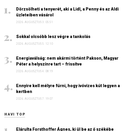
Dörzsölheti a tenyerét, aki a Lidl, a Penny és az Aldi
üzleteiben vásárol
2026. AUGUSZTUS 3. 05:51
Sokkal olcsóbb lesz végre a tankolás
2026. AUGUSZTUS 5. 12:10
Energiaválság: nem akármi történt Pakson, Magyar
Péter a helyszínre tart – frissítve
2026. AUGUSZTUS 4. 08:19
Ennyire kell mélyre fúrni, hogy ivóvizes kút legyen a
kertben
2026. AUGUSZTUS 7. 19:07
HAVI TOP
Elárulta Forsthoffer Ágnes, ki ül be az ő székébe