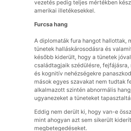
vezetés pedig teljes mértékben ké
amerikai illetékesekkel.
Furcsa hang
A diplomaták fura hangot hallottak, 
tünetek halláskárosodásra és valami
később kiderült, hogy a tünetek jóva
családtagjaik szédülésre, fejfájásra,
és kognitív nehézségekre panaszkodtak
mások egyes szavakat nem tudtak f
alkalmazott szintén abnormális hangj
ugyanezeket a tüneteket tapasztaltá
Eddig nem derült ki, hogy van-e össz
mint ahogyan azt sem sikerült kiderít
megbetegedéseket.