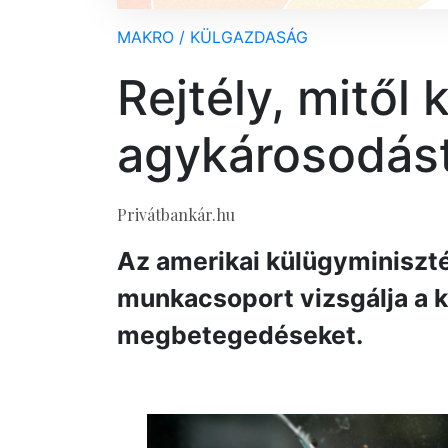
MAKRO / KÜLGAZDASÁG
Rejtély, mitől 
agykárosodást
Privátbankár.hu
Az amerikai külügyminiszt
munkacsoport vizsgálja a k
megbetegedéseket.