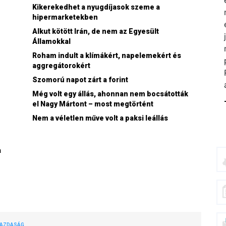
Kikerekedhet a nyugdíjasok szeme a
hipermarketekben
Alkut kötött Irán, de nem az Egyesült
Államokkal
Roham indult a klímákért, napelemekért és
aggregátorokért
Szomorú napot zárt a forint
Még volt egy állás, ahonnan nem bocsátották
el Nagy Mártont – most megtörtént
Nem a véletlen műve volt a paksi leállás
a
GAZDASÁG