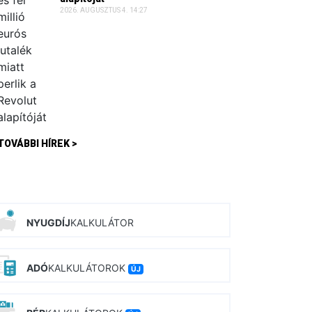
2026. AUGUSZTUS 4. 14:27
TOVÁBBI HÍREK >
NYUGDÍJ
KALKULÁTOR
ADÓ
KALKULÁTOROK
ÚJ