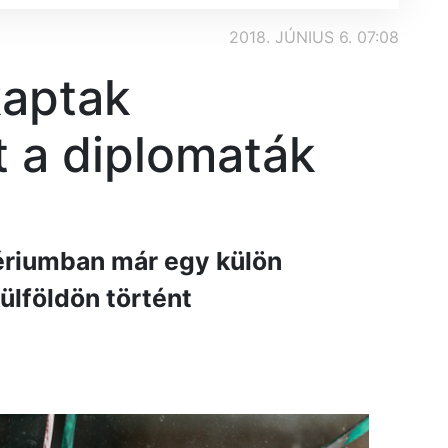
2018. JÚNIUS 6. 07:08
kaptak
 a diplomaták
ériumban már egy külön
ülföldön történt