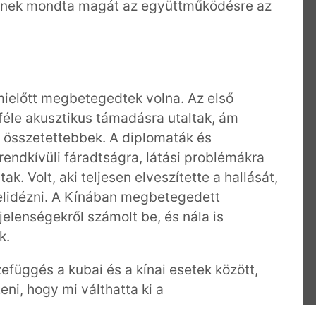
sznek mondta magát az együttműködésre az
mielőtt megbetegedtek volna. Az első
féle akusztikus támadásra utaltak, ám
l összetettebbek. A diplomaták és
 rendkívüli fáradtságra, látási problémákra
. Volt, aki teljesen elveszítette a hallását,
elidézni. A Kínában megbetegedett
elenségekről számolt be, és nála is
k.
efüggés a kubai és a kínai esetek között,
eni, hogy mi válthatta ki a