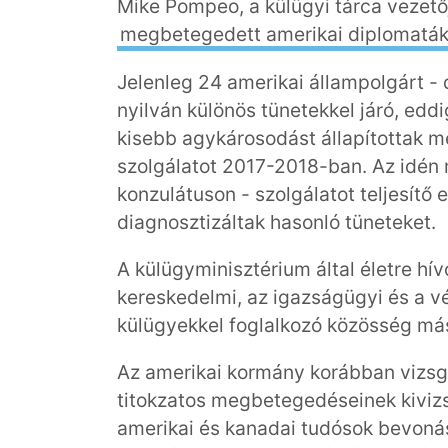
Mike Pompeo, a külügyi tárca vezet
megbetegedett amerikai diplomatákr
Jelenleg 24 amerikai állampolgárt - 
nyilván különös tünetekkel járó, edd
kisebb agykárosodást állapítottak m
szolgálatot 2017-2018-ban. Az idén 
konzulátuson - szolgálatot teljesítő 
diagnosztizáltak hasonló tüneteket.
A külügyminisztérium által életre h
kereskedelmi, az igazságügyi és a vé
külügyekkel foglalkozó közösség más 
Az amerikai kormány korábban vizsgál
titokzatos megbetegedéseinek kiviz
amerikai és kanadai tudósok bevonás