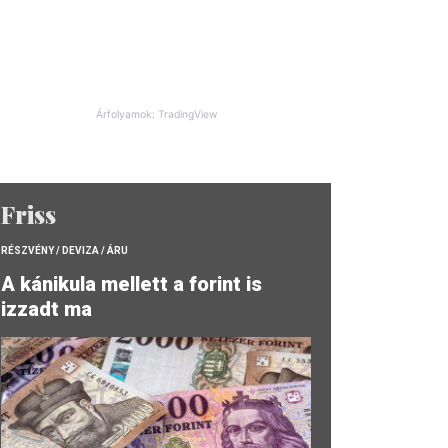
Árfolyamok: TradingView
Friss
RÉSZVÉNY / DEVIZA / ÁRU
A kánikula mellett a forint is
izzadt ma