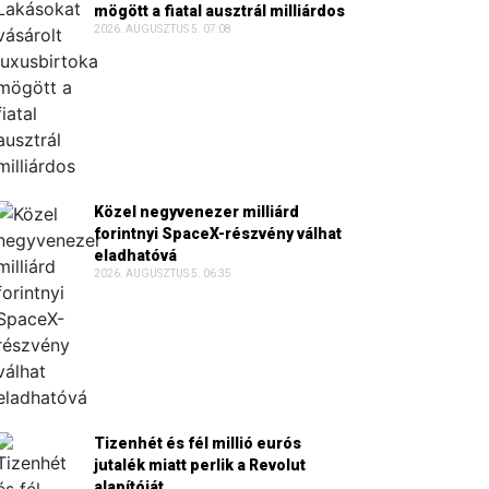
mögött a fiatal ausztrál milliárdos
2026. AUGUSZTUS 5. 07:08
Közel negyvenezer milliárd
forintnyi SpaceX-részvény válhat
eladhatóvá
2026. AUGUSZTUS 5. 06:35
Tizenhét és fél millió eurós
jutalék miatt perlik a Revolut
alapítóját