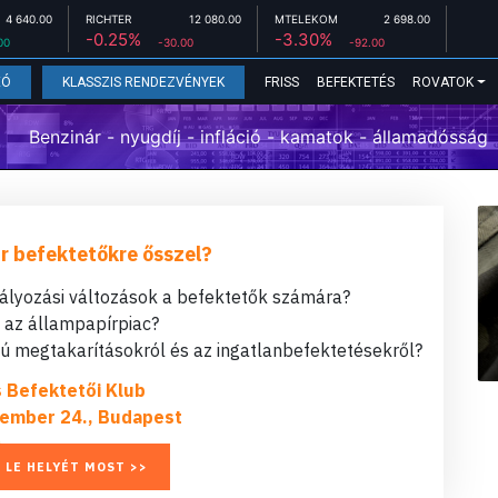
4 640.00
RICHTER
12 080.00
MTELEKOM
2 698.00
-0.25%
-3.30%
00
-30.00
-92.00
FRISS
BEFEKTETÉS
ROVATOK
EÓ
KLASSZIS RENDEZVÉNYEK
Benzinár - nyugdíj - infláció - kamatok - államadósság
r befektetőkre ősszel?
bályozási változások a befektetők számára?
t az állampapírpiac?
 megtakarításokról és az ingatlanbefektetésekről?
s Befektetői Klub
ember 24., Budapest
 LE HELYÉT MOST >>