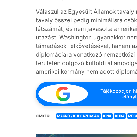
Válaszul az Egyesült Államok tavaly 
tavaly ősszel pedig minimálisra cs
létszámát, és nem javasolta amerika
utazást. Washington ugyanakkor nem
támadások" elkövetésével, hanem azé
diplomáciára vonatkozó nemzetközi
területén dolgozó külföldi állampol
amerikai kormány nem adott diplomác
Tájékozódjon hi
előnyb
CÍMKÉK:
MAKRO / KÜLGAZDASÁG
KÍNA
KUBA
MEG