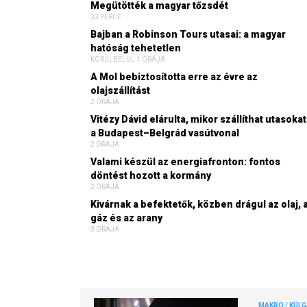
Megütötték a magyar tőzsdét
33 PERCE
Bajban a Robinson Tours utasai: a magyar
hatóság tehetetlen
KÖRÜLBELÜL 1 ÓRÁJA
A Mol bebiztosította erre az évre az
olajszállítást
2 ÓRÁJA
Vitézy Dávid elárulta, mikor szállíthat utasokat
a Budapest–Belgrád vasútvonal
2 ÓRÁJA
Valami készül az energiafronton: fontos
döntést hozott a kormány
2 ÓRÁJA
Kivárnak a befektetők, közben drágul az olaj, 
gáz és az arany
3 ÓRÁJA
MAKRO / KÜL