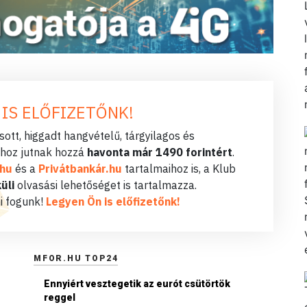
 IS ELŐFIZETŐNK!
ott, higgadt hangvételű, tárgyilagos és
hoz jutnak hozzá
havonta már 1490 forintért
.
.hu
és a
Privátbankár.hu
tartalmaihoz is, a Klub
üli
olvasási lehetőséget is tartalmazza.
i fogunk!
Legyen Ön is előfizetőnk!
MFOR.HU TOP24
Ennyiért vesztegetik az eurót csütörtök
reggel