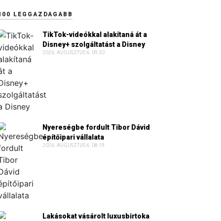
100 LEGGAZDAGABB
TikTok-videókkal alakítaná át a
Disney+ szolgáltatást a Disney
2026. AUGUSZTUS 6. 09:30
Nyereségbe fordult Tibor Dávid
építőipari vállalata
2026. AUGUSZTUS 6. 08:19
Lakásokat vásárolt luxusbirtoka