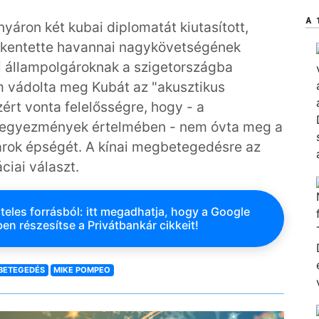
A 
nyáron két kubai diplomatát kiutasított,
ökkentette havannai nagykövetségének
i állampolgároknak a szigetországba
 vádolta meg Kubát az "akusztikus
rt vonta felelősségre, hogy - a
 egyezmények értelmében - nem óvta meg a
gárok épségét. A kínai megbetegedésre az
iai választ.
teles forrásból: itt megadhatja, hogy a Google
en részesítse a Privátbankár cikkeit!
BETEGEDÉS
MIKE POMPEO