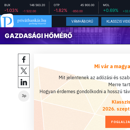
BUX
146 563.20
OTP
45 900.00
MOL
-1.03%
-1.82%
+0.69%
-1 522.00
-850.00
+32.
VÁMHÁBORÚ
KLASSZIS VID
GAZDASÁGI HŐMÉRŐ
Mi vár a magya
Mit jelentenek az adózási és sza
Merre tar
Hogyan érdemes gondolkodni a hosszú távú
3p
Klasszi
2026. szept
FOGLALJA