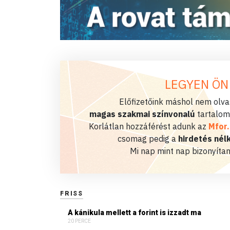
LEGYEN ÖN
Előfizetőink máshol nem olvas
magas szakmai színvonalú
tartalom
Korlátlan hozzáférést adunk az
Mfor
csomag pedig a
hirdetés nélk
Mi nap mint nap bizonyítan
FRISS
A kánikula mellett a forint is izzadt ma
20 PERCE