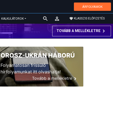
ÁRFOLYAMOK
KLASSZIS ELŐFIZETÉS
KALKULÁTOROK
TOVÁBB A MELLÉKLETRE
OROSZ-UKRÁN HÁBORÚ
Folyamatosan frissülő
hírfolyamunkat itt olvashatja!
Tovább a mellékletre