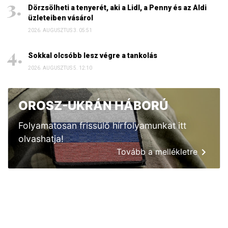
Dörzsölheti a tenyerét, aki a Lidl, a Penny és az Aldi
üzleteiben vásárol
2026. AUGUSZTUS 3. 05:51
Sokkal olcsóbb lesz végre a tankolás
2026. AUGUSZTUS 5. 12:10
OROSZ-UKRÁN HÁBORÚ
Folyamatosan frissülő hírfolyamunkat itt
olvashatja!
Tovább a mellékletre