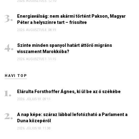
2026. AUGUSZTUS 5. 12:10
Energiaválság: nem akármi történt Pakson, Magyar
Péter a helyszínre tart – frissítve
2026. AUGUSZTUS 4. 08:19
Szinte minden spanyol határt áttörő migráns
visszament Marokkóba?
2026. AUGUSZTUS 1. 11:15
HAVI TOP
Elárulta Forsthoffer Ágnes, ki ül be az ő székébe
2026. JÚLIUS 19. 09:11
A nap képe: száraz lábbal lefotózható a Parlament a
Duna közepéről
2026. JÚLIUS 18. 11:38