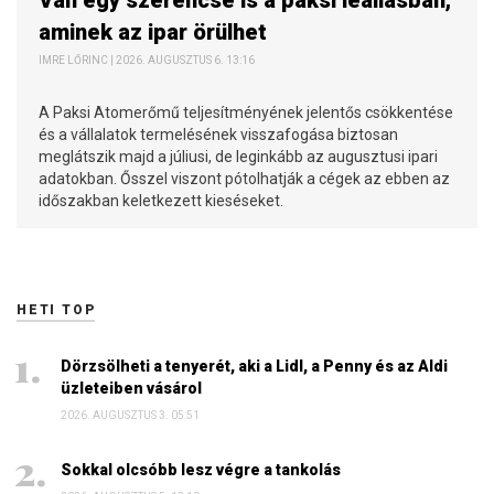
aminek az ipar örülhet
IMRE LŐRINC | 2026. AUGUSZTUS 6. 13:16
A Paksi Atomerőmű teljesítményének jelentős csökkentése
és a vállalatok termelésének visszafogása biztosan
meglátszik majd a júliusi, de leginkább az augusztusi ipari
adatokban. Ősszel viszont pótolhatják a cégek az ebben az
időszakban keletkezett kieséseket.
HETI TOP
Dörzsölheti a tenyerét, aki a Lidl, a Penny és az Aldi
üzleteiben vásárol
2026. AUGUSZTUS 3. 05:51
Sokkal olcsóbb lesz végre a tankolás