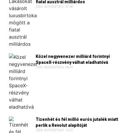
fiatal ausztrál milliárdos
2026. AUGUSZTUS 5. 07:08
Közel negyvenezer milliárd forintnyi
SpaceX-részvény válhat eladhatóvá
2026. AUGUSZTUS 5. 06:35
Tizenhét és fél millió eurós jutalék miatt
perlik a Revolut alapítóját
2026. AUGUSZTUS 4. 14:27