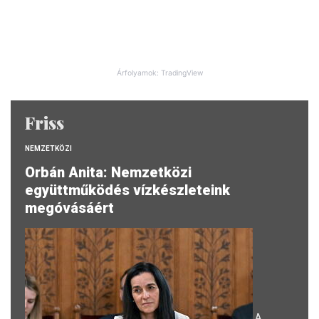
Árfolyamok: TradingView
Friss
NEMZETKÖZI
Orbán Anita: Nemzetközi
együttműködés vízkészleteink
megóvásáért
A