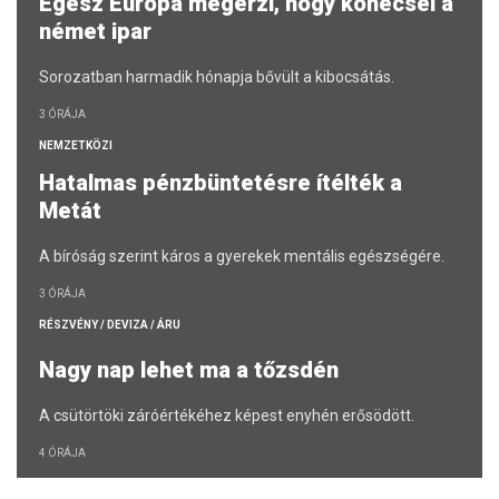
Egész Európa megérzi, hogy köhécsel a
német ipar
Sorozatban harmadik hónapja bővült a kibocsátás.
3 ÓRÁJA
NEMZETKÖZI
Hatalmas pénzbüntetésre ítélték a
Metát
A bíróság szerint káros a gyerekek mentális egészségére.
3 ÓRÁJA
RÉSZVÉNY / DEVIZA / ÁRU
Nagy nap lehet ma a tőzsdén
A csütörtöki záróértékéhez képest enyhén erősödött.
4 ÓRÁJA