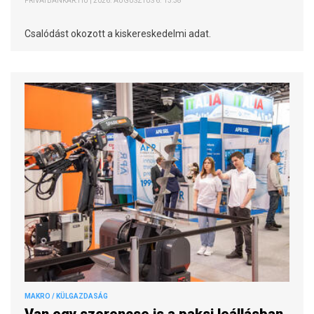
PRIVÁTBANKÁR.HU | 2026. AUGUSZTUS 6. 13:38
Csalódást okozott a kiskereskedelmi adat.
MAKRO / KÜLGAZDASÁG
Van egy szerencse is a paksi leállásban,