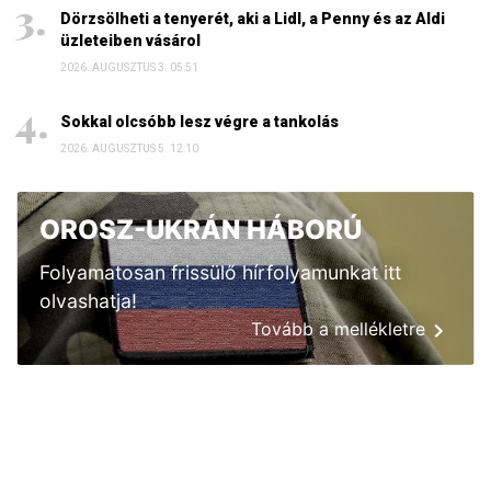
Dörzsölheti a tenyerét, aki a Lidl, a Penny és az Aldi
üzleteiben vásárol
2026. AUGUSZTUS 3. 05:51
Sokkal olcsóbb lesz végre a tankolás
2026. AUGUSZTUS 5. 12:10
OROSZ-UKRÁN HÁBORÚ
Folyamatosan frissülő hírfolyamunkat itt
olvashatja!
Tovább a mellékletre