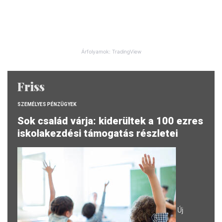
Árfolyamok: TradingView
Friss
SZEMÉLYES PÉNZÜGYEK
Sok család várja: kiderültek a 100 ezres
iskolakezdési támogatás részletei
Új