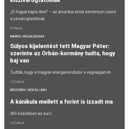
kiszivárogtatóinak
„El fogjuk kapni őket” – az amerikai elnök keményen üzent
a szivárogtatóknak.
9 ÓRÁJA
MAKRO / KÜLGAZDASÁG
Súlyos kijelentést tett Magyar Péter:
szerinte az Orbán-kormány tudta, hogy
baj van
Tudták, hogy a magyar energiarendszer a végnapjait éli.
10 ÓRÁJA
RÉSZVÉNY / DEVIZA / ÁRU
A kánikula mellett a forint is izzadt ma
365 közelében az euró.
10 ÓRÁJA