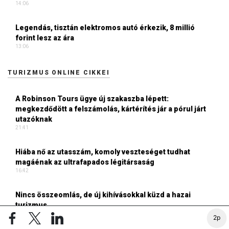
14:06
Legendás, tisztán elektromos autó érkezik, 8 millió
forint lesz az ára
13:06
TURIZMUS ONLINE CIKKEI
A Robinson Tours ügye új szakaszba lépett:
megkezdődött a felszámolás, kártérítés jár a pórul járt
utazóknak
21:41
Hiába nő az utasszám, komoly veszteséget tudhat
magáénak az ultrafapados légitársaság
16:42
Nincs összeomlás, de új kihívásokkal küzd a hazai
turizmus
14:57
2p