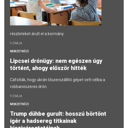
részleteket árult el a kormány.
9 ÓRÁJA
NEMZETKÖZI
Lipcsei drónügy: nem egészen úgy
történt, ahogy először hitték
Cáfolták, hogy ukrán lőszerszállító gépet vett célba a
robbanószeres drón.
9 ÓRÁJA
NEMZETKÖZI
Trump dühbe gurult: hosszú börtönt
ígér a hadsereg titkainak