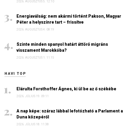
2026. AUGUSZTUS 5. 12:10
Energiaválság: nem akármi történt Pakson, Magyar
Péter a helyszínre tart – frissítve
2026. AUGUSZTUS 4. 08:19
Szinte minden spanyol határt áttörő migráns
visszament Marokkóba?
2026. AUGUSZTUS 1. 11:15
HAVI TOP
Elárulta Forsthoffer Ágnes, ki ül be az ő székébe
2026. JÚLIUS 19. 09:11
A nap képe: száraz lábbal lefotózható a Parlament a
Duna közepéről
2026. JÚLIUS 18. 11:38