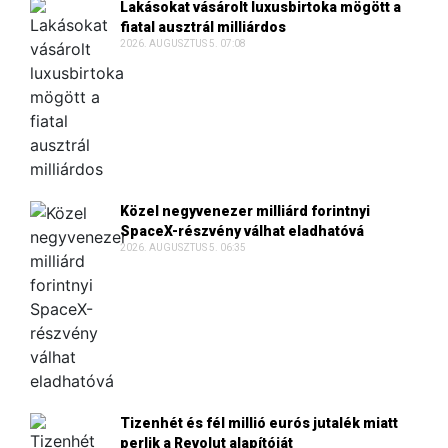
Lakásokat vásárolt luxusbirtoka mögött a
fiatal ausztrál milliárdos
2026. AUGUSZTUS 5. 07:08
Közel negyvenezer milliárd forintnyi
SpaceX-részvény válhat eladhatóvá
2026. AUGUSZTUS 5. 06:35
Tizenhét és fél millió eurós jutalék miatt
perlik a Revolut alapítóját