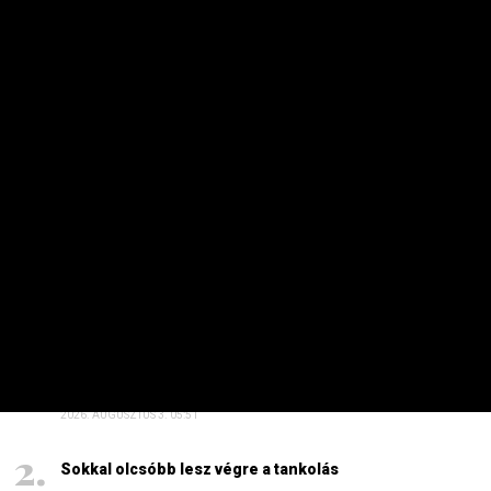
MAKRO / KÜLGAZDASÁG
Az iráni háború ellenére is pörög az
amerikai gazdaság
PRIVÁTBANKÁR.HU | 2026. AUGUSZTUS 6. 12:09
Kilenchavi magaslaton fontos mutatók az Egyesült
Államokban.
HETI TOP
Dörzsölheti a tenyerét, aki a Lidl, a Penny és az Aldi
üzleteiben vásárol
2026. AUGUSZTUS 3. 05:51
Sokkal olcsóbb lesz végre a tankolás