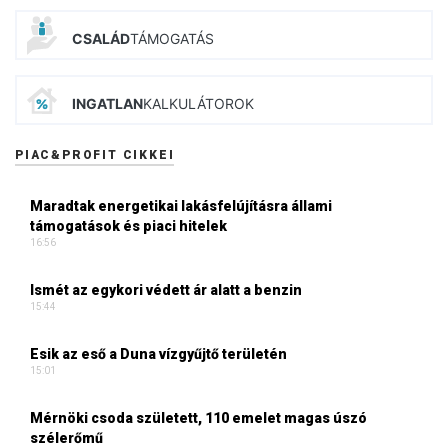
CSALÁD
TÁMOGATÁS
INGATLAN
KALKULÁTOROK
PIAC&PROFIT CIKKEI
Maradtak energetikai lakásfelújításra állami
támogatások és piaci hitelek
16:56
Ismét az egykori védett ár alatt a benzin
15:44
Esik az eső a Duna vízgyűjtő területén
15:01
Mérnöki csoda született, 110 emelet magas úszó
szélerőmű