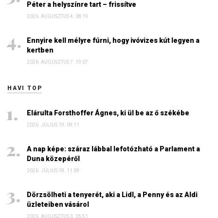
Péter a helyszínre tart – frissítve
2026. AUGUSZTUS 4. 08:19
Ennyire kell mélyre fúrni, hogy ivóvizes kút legyen a
kertben
2026. AUGUSZTUS 7. 19:07
HAVI TOP
Elárulta Forsthoffer Ágnes, ki ül be az ő székébe
2026. JÚLIUS 19. 09:11
A nap képe: száraz lábbal lefotózható a Parlament a
Duna közepéről
2026. JÚLIUS 18. 11:38
Dörzsölheti a tenyerét, aki a Lidl, a Penny és az Aldi
üzleteiben vásárol
2026. AUGUSZTUS 3. 05:51