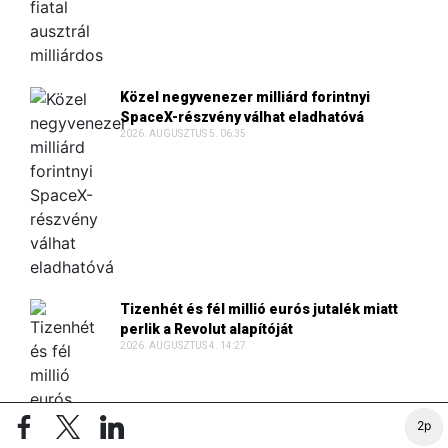
Közel negyvenezer milliárd forintnyi
SpaceX-részvény válhat eladhatóvá
2026. AUGUSZTUS 5. 06:35
Tizenhét és fél millió eurós jutalék miatt
perlik a Revolut alapítóját
2026. AUGUSZTUS 4. 14:27
2p