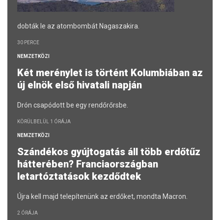
dobták le az atombombát Nagaszakira.
30 PERCE
NEMZETKÖZI
Két merénylet is történt Kolumbiában az
új elnök első hivatali napján
Drón csapódott be egy rendőrőrsbe.
KÖRÜLBELÜL 1 ÓRÁJA
NEMZETKÖZI
Szándékos gyújtogatás áll több erdőtűz
hátterében? Franciaországban
letartóztatások kezdődtek
Újra kell majd telepítenünk az erdőket, mondta Macron.
2 ÓRÁJA