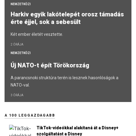
NEMZETKÖZI
Harkiv egyik lakótelepét orosz támadás
érte éjjel, sok a sebesült
Két ember életét vesztette.
2 ÓRÁJA
NEMZETKÖZI
Új NATO-t épít Törökország
A parancsnoki struktúra terén is lesznek hasonlóságok a
NATO-val.
3 ÓRÁJA
A 100 LEGGAZDAGABB
TikTok-videókkal alakítaná át a Disney+
szolgáltatást a Disney