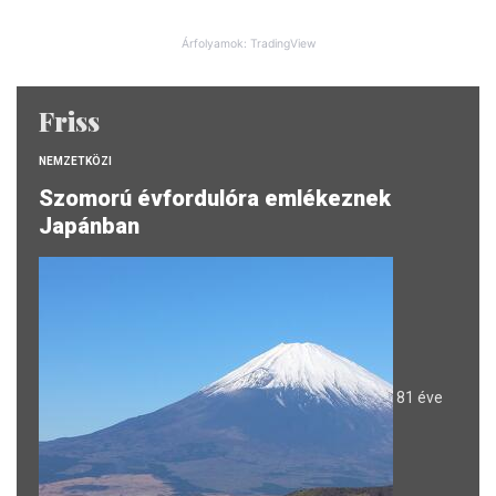
Árfolyamok: TradingView
Friss
NEMZETKÖZI
Szomorú évfordulóra emlékeznek
Japánban
81 éve