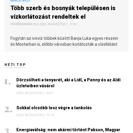
NEMZETKÖZI
Több szerb és bosnyák településen is
vízkorlátozást rendeltek el
PRIVÁTBANKÁR.HU | 2026. AUGUSZTUS 7. 17:43
Fogytán az ivóvíz többek között Banja Luka egyes részein
és Mostarban is, előbbi városban korlátozták a vízellátást.
HETI TOP
Dörzsölheti a tenyerét, aki a Lidl, a Penny és az Aldi
üzleteiben vásárol
2026. AUGUSZTUS 3. 05:51
Sokkal olcsóbb lesz végre a tankolás
2026. AUGUSZTUS 5. 12:10
Energiaválság: nem akármi történt Pakson, Magyar