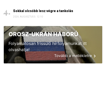
Sokkal olcsóbb lesz végre a tankolás
2026. AUGUSZTUS 5. 12:10
OROSZ-UKRÁN HÁBORÚ
Folyamatosan frissülő hírfolyamunkat itt
olvashatja!
Tovább a mellékletre