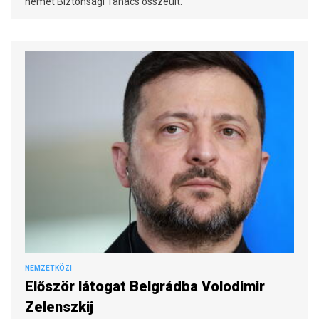
német Biztonsági Tanács összeült.
NEMZETKÖZI
Először látogat Belgrádba Volodimir
Zelenszkij