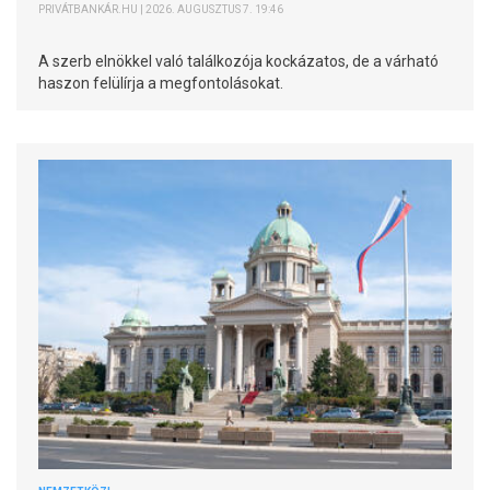
PRIVÁTBANKÁR.HU | 2026. AUGUSZTUS 7. 19:46
A szerb elnökkel való találkozója kockázatos, de a várható
haszon felülírja a megfontolásokat.