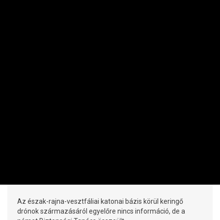
NEMZETKÖZI
Újabb gyanús drónok tűntek fel
Németországban, ezúttal egy katonai
bázis közelében
PRIVÁTBANKÁR.HU | 2026. AUGUSZTUS 8. 12:21
Az észak-rajna-vesztfáliai katonai bázis körül keringő
drónok származásáról egyelőre nincs információ, de a