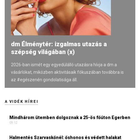
dm Élménytér: izgalmas utazás a
szépség világában (x)
2026-ban ismét egy egyedülálló utazásra hívja a dm a
vásárlókat, miközben aktivitásaik fókuszában továbbra is
az #egészenén gondolatisága áll.
A VIDÉK HÍREI
Mindhárom ütemben dolgoznak a 25-ös főúton Egerben
09:12
Halmentés Szarvaskőnél: őshonos és védett halakat