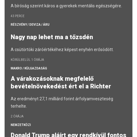
A bíróság szerint káros a gyerekek mentális egészségére.
43 PERCE
RÉSZVÉNY / DEVIZA / ÁRU
Nagy nap lehet ma a tőzsdén
A csütörtöki záróértékéhez képest enyhén erősödött.
KÖRÜLBELÜL 1 ÓRÁJA
MAKRO / KÜLGAZDASÁG
A várakozásoknak megfelelő
bevételnövekedést ért el a Richter
Az eredményt 27,1 milliárd forint árfolyamveszteség
terhelte.
2 ÓRÁJA
NEMZETKÖZI
Donald Trump aláírt egy rendkívül fontos