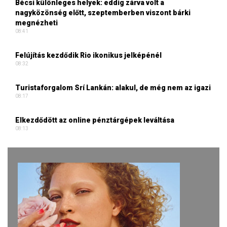
Bécsi különleges helyek: eddig zárva volt a
nagyközönség előtt, szeptemberben viszont bárki
megnézheti
08:41
Felújítás kezdődik Rio ikonikus jelképénél
08:32
Turistaforgalom Srí Lankán: alakul, de még nem az igazi
08:17
Elkezdődött az online pénztárgépek leváltása
08:13