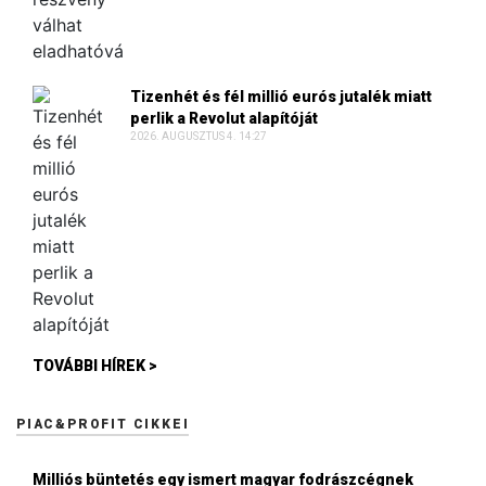
Tizenhét és fél millió eurós jutalék miatt
perlik a Revolut alapítóját
2026. AUGUSZTUS 4. 14:27
TOVÁBBI HÍREK >
PIAC&PROFIT CIKKEI
Milliós büntetés egy ismert magyar fodrászcégnek