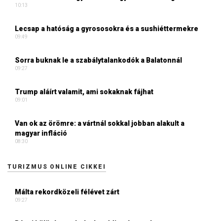
10:13
Lecsap a hatóság a gyrososokra és a sushiéttermekre
09:49
Sorra buknak le a szabálytalankodók a Balatonnál
09:27
Trump aláírt valamit, ami sokaknak fájhat
09:01
Van ok az örömre: a vártnál sokkal jobban alakult a
magyar infláció
08:30
TURIZMUS ONLINE CIKKEI
Málta rekordközeli félévet zárt
09:27