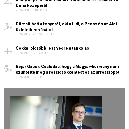
Duna közepéről
2026. JÚLIUS 18. 11:38
Dörzsölheti a tenyerét, aki a Lidl, a Penny és az Aldi
üzleteiben vásárol
2026. AUGUSZTUS 3. 05:51
Sokkal olcsóbb lesz végre a tankolás
2026. AUGUSZTUS 5. 12:10
Bojár Gábor: Csalódás, hogy a Magyar-kormány nem
szüntette meg a rezsicsökkentést és az árrésstopot
2026. JÚLIUS 9. 11:52