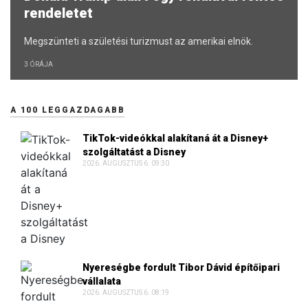
rendeletet
Megszünteti a születési turizmust az amerikai elnök.
3 ÓRÁJA
A 100 LEGGAZDAGABB
TikTok-videókkal alakítaná át a Disney+
szolgáltatást a Disney
2026. AUGUSZTUS 6. 09:30
Nyereségbe fordult Tibor Dávid építőipari
vállalata
2026. AUGUSZTUS 6. 08:19