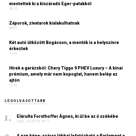
mentettek ki a kiszáradó Eger-patakból
08:10
Záporok, zivatarok kialakulhatnak
08:01
Két autó ütközött Bogácson, a mentők is a helyszínre
érkeztek
17:41
Hírek a garázsból: Chery Tiggo 9 PHEV Luxury – A kínai
prémium, amely már nem kopogtat, hanem belép az
ajtón
17:35
LEGOLVASOTTABB
Elárulta Forsthoffer Ágnes, ki ül be az ő székébe
2026. JÚLIUS 19. 09:11
A nap képe: száraz lábbal lefotózható a Parlament a