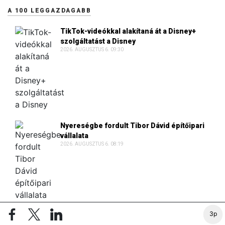
A 100 LEGGAZDAGABB
TikTok-videókkal alakítaná át a Disney+
szolgáltatást a Disney
2026. AUGUSZTUS 6. 09:30
Nyereségbe fordult Tibor Dávid építőipari
vállalata
2026. AUGUSZTUS 6. 08:19
3p
Lakásokat vásárolt luxusbirtoka mögött a