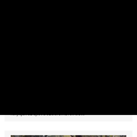
MAKRO / KÜLGAZDASÁG
Valami készül az energiafronton: fontos
döntést hozott a kormány
PRIVÁTBANKÁR.HU | 2026. AUGUSZTUS 6. 16:14
Kinyitják az ajtót a szélerőművek előtt.