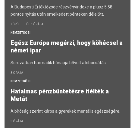
A Budapesti Értéktőzsde részvényindexe a plusz 5,58
pontos nyitás után emelkedett pénteken délelőtt.
KÖRÜLBELÜL 1 ÓRÁJA
NEMZETKÖZI
Egész Európa megérzi, hogy köhécsel a
német ipar
Sorozatban harmadik hónapja bővült a kibocsátás.
3 ÓRÁJA
NEMZETKÖZI
Hatalmas pénzbüntetésre ítélték a
Metát
A bíróság szerint káros a gyerekek mentális egészségére.
3 ÓRÁJA