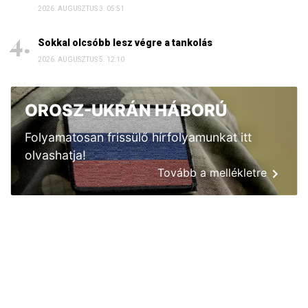
2026. AUGUSZTUS 3. 05:51
Sokkal olcsóbb lesz végre a tankolás
2026. AUGUSZTUS 5. 12:10
OROSZ-UKRÁN HÁBORÚ
Folyamatosan frissülő hírfolyamunkat itt
olvashatja!
Tovább a mellékletre