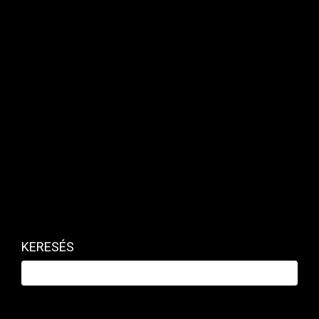
előrejelzését, amely 76,6 százalékos
államadósságrátát valószínűsített a tavalyi év
egészére.
KERESÉS
Még a leminősítés után is körökkel előttünk jár
Ausztria.
Fotó: Klasszis Média / Mester Nándor