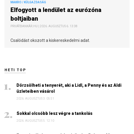
MAKRO / KÜLGAZDASÁG
Elfogyott a lendület az eurózóna
boltjaiban
PRIVÁTBANKÁR.HU | 2026. AUGUSZTUS 6. 13:38
Csalódást okozott a kiskereskedelmi adat.
HETI TOP
Dörzsölheti a tenyerét, aki a Lidl, a Penny és az Aldi
üzleteiben vásárol
2026. AUGUSZTUS 3. 05:51
Sokkal olcsóbb lesz végre a tankolás
2026. AUGUSZTUS 5. 12:10