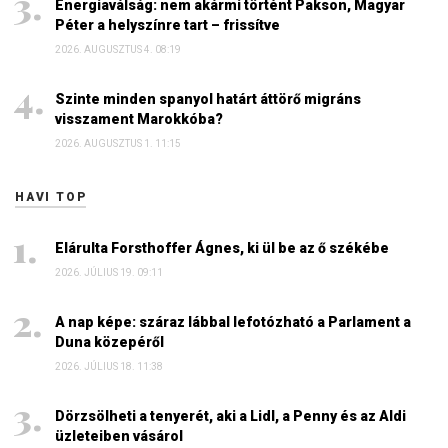
Energiaválság: nem akármi történt Pakson, Magyar
Péter a helyszínre tart – frissítve
2026. AUGUSZTUS 4. 08:19
Szinte minden spanyol határt áttörő migráns
visszament Marokkóba?
2026. AUGUSZTUS 1. 11:15
HAVI TOP
Elárulta Forsthoffer Ágnes, ki ül be az ő székébe
2026. JÚLIUS 19. 09:11
A nap képe: száraz lábbal lefotózható a Parlament a
Duna közepéről
2026. JÚLIUS 18. 11:38
Dörzsölheti a tenyerét, aki a Lidl, a Penny és az Aldi
üzleteiben vásárol