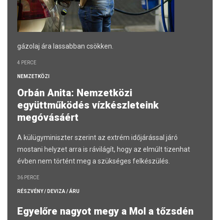
gázolaj ára lassabban csökken.
4 PERCE
NEMZETKÖZI
Orbán Anita: Nemzetközi
együttműködés vízkészleteink
megóvásáért
A külügyminiszter szerint az extrém időjárással járó
mostani helyzet arra is rávilágít, hogy az elmúlt tizenhat
évben nem történt meg a szükséges felkészülés.
36 PERCE
RÉSZVÉNY / DEVIZA / ÁRU
Egyelőre nagyot megy a Mol a tőzsdén