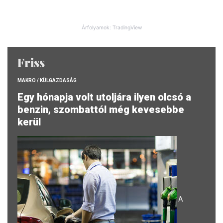
Árfolyamok: TradingView
Friss
MAKRO / KÜLGAZDASÁG
Egy hónapja volt utoljára ilyen olcsó a
benzin, szombattól még kevesebbe
kerül
A