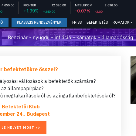
4 650.00
RICHTER
12 320.00
MTELEKOM
2 696.00
+1.99%
-0.07%
00
+240.00
-2.00
FRISS
BEFEKTETÉS
ROVATOK
EÓ
KLASSZIS RENDEZVÉNYEK
Benzinár - nyugdíj - infláció - kamatok - államadósság
r befektetőkre ősszel?
bályozási változások a befektetők számára?
t az állampapírpiac?
 megtakarításokról és az ingatlanbefektetésekről?
s Befektetői Klub
ember 24., Budapest
 LE HELYÉT MOST >>