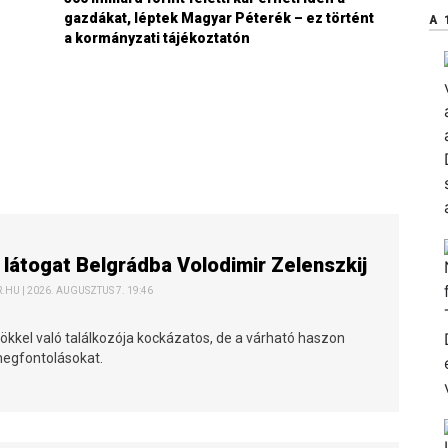
gazdákat, léptek Magyar Péterék – ez történt
A 
a kormányzati tájékoztatón
 látogat Belgrádba Volodimir Zelenszkij
HU | 2026. AUGUSZTUS 7. 19:46
ökkel való találkozója kockázatos, de a várható haszon
 megfontolásokat.