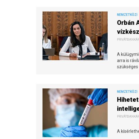
NEMZETKÖZI
Orbán 
vízkés
PRIVÁTBANKÁR.
A külügymin
arra is ráv
szükséges 
NEMZETKÖZI
Hihetet
intellig
PRIVÁTBANKÁR.
A kísérlet