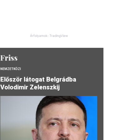
Árfolyamok: TradingView
Friss
NEMZETKÖZI
Először látogat Belgrádba
Volodimir Zelenszkij