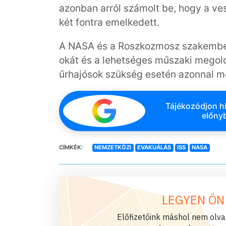
azonban arról számolt be, hogy a ves
két fontra emelkedett.
A NASA és a Roszkozmosz szakembere
okát és a lehetséges műszaki megold
űrhajósok szükség esetén azonnal me
Tájékozódjon hi
előnyb
CÍMKÉK:
NEMZETKÖZI
EVAKUÁLÁS
ISS
NASA
LEGYEN ÖN
Előfizetőink máshol nem olvas