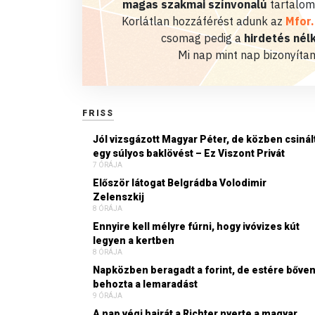
magas szakmai színvonalú
tartalom
Korlátlan hozzáférést adunk az
Mfor
csomag pedig a
hirdetés nélk
Mi nap mint nap bizonyítan
FRISS
Jól vizsgázott Magyar Péter, de közben csinál
egy súlyos baklövést – Ez Viszont Privát
7 ÓRÁJA
Először látogat Belgrádba Volodimir
Zelenszkij
8 ÓRÁJA
Ennyire kell mélyre fúrni, hogy ivóvizes kút
legyen a kertben
8 ÓRÁJA
Napközben beragadt a forint, de estére bőve
behozta a lemaradást
9 ÓRÁJA
A nap végi hajrát a Richter nyerte a magyar