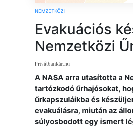
NEMZETKÖZI
Evakuációs ké
Nemzetközi Ű
Privátbankár.hu
A NASA arra utasította a N
tartózkodó űrhajósokat, ho
űrkapszuláikba és készülje
evakuálásra, miután az áll
súlyosbodott egy ismert lég