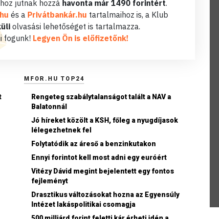
hoz jutnak hozzá
havonta már 1490 forintért
.
.hu
és a
Privátbankár.hu
tartalmaihoz is, a Klub
üli
olvasási lehetőséget is tartalmazza.
i fogunk!
Legyen Ön is előfizetőnk!
MFOR.HU TOP24
t
Rengeteg szabálytalanságot talált a NAV a
Balatonnál
Jó híreket közölt a KSH, főleg a nyugdíjasok
lélegezhetnek fel
Folytatódik az áreső a benzinkutakon
Ennyi forintot kell most adni egy euróért
Vitézy Dávid megint bejelentett egy fontos
fejleményt
n
Drasztikus változásokat hozna az Egyensúly
Intézet lakáspolitikai csomagja
500 milliárd forint feletti kár érheti idén a