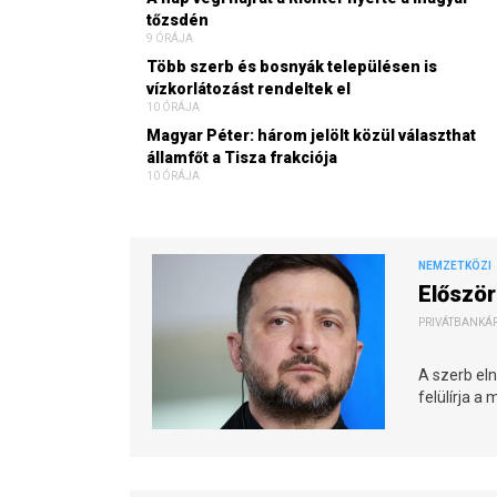
tőzsdén
9 ÓRÁJA
Több szerb és bosnyák településen is
vízkorlátozást rendeltek el
10 ÓRÁJA
Magyar Péter: három jelölt közül választhat
államfőt a Tisza frakciója
10 ÓRÁJA
NEMZETKÖZI
Először
PRIVÁTBANKÁR.
A szerb eln
felülírja a