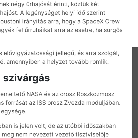
k négy űrhajósát érinti, köztük két
hajóst. A legénységet helyi idő szerint
houstoni irányítás arra, hogy a SpaceX Crew
yék fel űrruháikat arra az esetre, ha sürgős
 elővigyázatossági jellegű, és arra szolgál,
é, amennyiben a helyzet tovább romlik.
 szivárgás
zemeltető NASA és az orosz Roszkozmosz
ás forrását az ISS orosz Zvezda moduljában.
ú egysége.
bban is jelen volt, de az utóbbi időszakban
 meg nem nevezett vezető tisztviselője