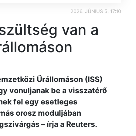
2026. JÚNIUS 5. 17:10
szültség van a
rállomáson
emzetközi Űrállomáson (ISS)
gy vonuljanak be a visszatérő
nek fel egy esetleges
omás orosz moduljában
szivárgás – írja a Reuters.