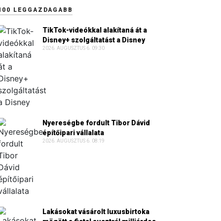
100 LEGGAZDAGABB
TikTok-videókkal alakítaná át a
Disney+ szolgáltatást a Disney
2026. AUGUSZTUS 6. 09:30
Nyereségbe fordult Tibor Dávid
építőipari vállalata
2026. AUGUSZTUS 6. 08:19
Lakásokat vásárolt luxusbirtoka