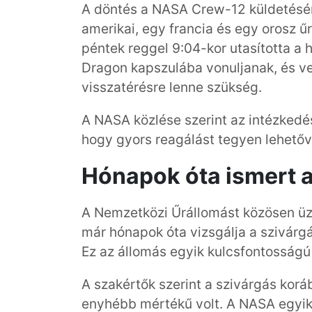
A döntés a NASA Crew-12 küldetéséne
amerikai, egy francia és egy orosz űr
péntek reggel 9:04-kor utasította a 
Dragon kapszulába vonuljanak, és veg
visszatérésre lenne szükség.
A NASA közlése szerint az intézkedés
hogy gyors reagálást tegyen lehetőv
Hónapok óta ismert a
A Nemzetközi Űrállomást közösen ü
már hónapok óta vizsgálja a szivárg
Ez az állomás egyik kulcsfontosság
A szakértők szerint a szivárgás korá
enyhébb mértékű volt. A NASA egyik