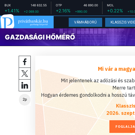
BUX
148 632.55
OTP
46 890.00
MOL
+1.41%
+2.16%
+0.22%
+2 069.00
+990.00
+10.
VÁMHÁBORÚ
KLASSZIS VID
GAZDASÁGI HŐMÉRŐ
Mi vár a magya
Mit jelentenek az adózási és sza
Merre tar
Hogyan érdemes gondolkodni a hosszú távú
2p
Klasszi
2026. szept
FOGLALJA