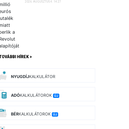
2026. AUGUSZTUS 4. 14:27
TOVÁBBI HÍREK >
NYUGDÍJ
KALKULÁTOR
ADÓ
KALKULÁTOROK
ÚJ
BÉR
KALKULÁTOROK
ÚJ