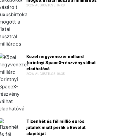
mögött a fiatal ausztrál milliárdos
2026. AUGUSZTUS 5. 07:08
Közel negyvenezer milliárd
forintnyi SpaceX-részvény válhat
eladhatóvá
2026. AUGUSZTUS 5. 06:35
Tizenhét és fél millió eurós
jutalék miatt perlik a Revolut
alapítóját