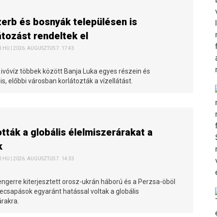
erb és bosnyák településen is
átozást rendeltek el
HU | 2026. AUGUSZTUS 7. 17:43
 ivóvíz többek között Banja Luka egyes részein és
s, előbbi városban korlátozták a vízellátást.
ották a globális élelmiszerárakat a
k
HU | 2026. AUGUSZTUS 7. 14:33
engerre kiterjesztett orosz-ukrán háború és a Perzsa-öböl
ecsapások egyaránt hatással voltak a globális
árakra.