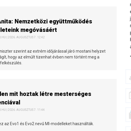
Anita: Nemzetközi együttműködés
zleteink megóvásáért
HU | 2026. AUGUSZTUS 7. 12:42
iszter szerint az extrém időjárással járó mostani helyzet
ilágít, hogy az elmúlt tizenhat évben nem történt meg a
felkészülés.
len mit hoztak létre mesterséges
enciával
HU | 2026. AUGUSZTUS 7. 11:44
hez az Evo1 és Evo2 nevű MI-modelleket használták.