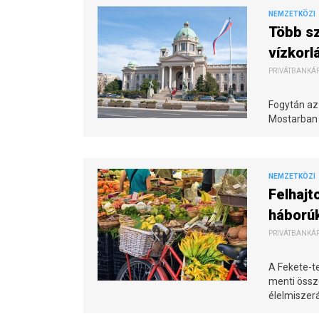
NEMZETKÖZI
Több sz
vízkorl
PRIVÁTBANKÁR.
Fogytán az
Mostarban i
NEMZETKÖZI
Felhajt
háború
PRIVÁTBANKÁR.
A Fekete-t
menti össz
élelmiszer