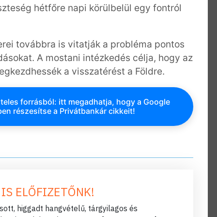
zteség hétfőre napi körülbelül egy fontról
i továbbra is vitatják a probléma pontos
ásokat. A mostani intézkedés célja, hogy az
gkezdhessék a visszatérést a Földre.
teles forrásból: itt megadhatja, hogy a Google
en részesítse a Privátbankár cikkeit!
 IS ELŐFIZETŐNK!
ott, higgadt hangvételű, tárgyilagos és