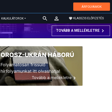
ÁRFOLYAMOK
KLASSZIS ELŐFIZETÉS
KALKULÁTOROK
TOVÁBB A MELLÉKLETRE
OROSZ-UKRÁN HÁBORÚ
Folyamatosan frissülő
hírfolyamunkat itt olvashatja!
Tovább a mellékletre