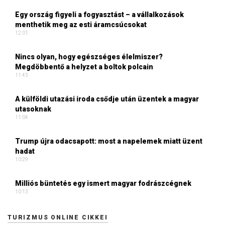
Egy ország figyeli a fogyasztást – a vállalkozások
menthetik meg az esti áramcsúcsokat
12:01
Nincs olyan, hogy egészséges élelmiszer?
Megdöbbentő a helyzet a boltok polcain
11:43
A külföldi utazási iroda csődje után üzentek a magyar
utasoknak
11:04
Trump újra odacsapott: most a napelemek miatt üzent
hadat
10:29
Milliós büntetés egy ismert magyar fodrászcégnek
10:13
TURIZMUS ONLINE CIKKEI