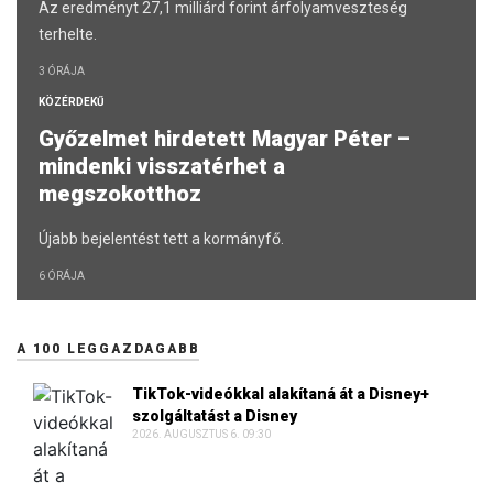
Az eredményt 27,1 milliárd forint árfolyamveszteség
terhelte.
3 ÓRÁJA
KÖZÉRDEKŰ
Győzelmet hirdetett Magyar Péter –
mindenki visszatérhet a
megszokotthoz
Újabb bejelentést tett a kormányfő.
6 ÓRÁJA
A 100 LEGGAZDAGABB
TikTok-videókkal alakítaná át a Disney+
szolgáltatást a Disney
2026. AUGUSZTUS 6. 09:30