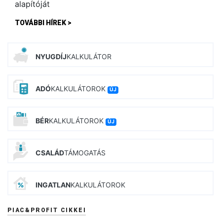
TOVÁBBI HÍREK >
NYUGDÍJ
KALKULÁTOR
ADÓ
KALKULÁTOROK
ÚJ
BÉR
KALKULÁTOROK
ÚJ
CSALÁD
TÁMOGATÁS
INGATLAN
KALKULÁTOROK
PIAC&PROFIT CIKKEI