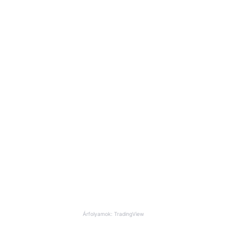
Árfolyamok: TradingView