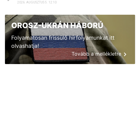
2026. AUGUSZTUS 5. 12:10
OROSZ-UKRÁN HÁBORÚ
Folyamatosan frissülő hírfolyamunkat itt
olvashatja!
Tovább a mellékletre