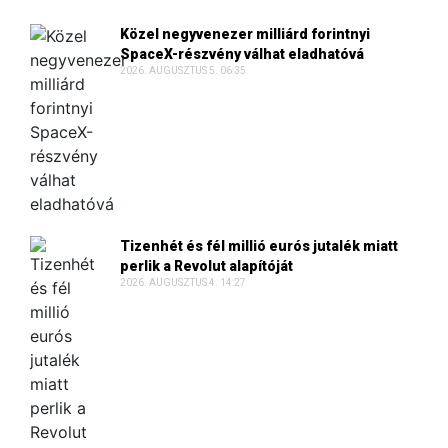
Közel negyvenezer milliárd forintnyi
SpaceX-részvény válhat eladhatóvá
2026. AUGUSZTUS 5. 06:35
Tizenhét és fél millió eurós jutalék miatt
perlik a Revolut alapítóját
2026. AUGUSZTUS 4. 14:27