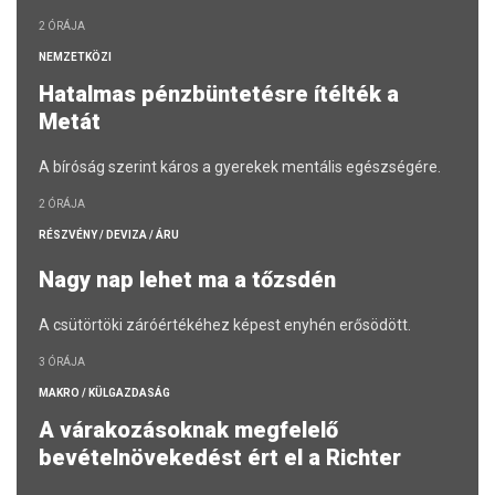
2 ÓRÁJA
NEMZETKÖZI
Hatalmas pénzbüntetésre ítélték a
Metát
A bíróság szerint káros a gyerekek mentális egészségére.
2 ÓRÁJA
RÉSZVÉNY / DEVIZA / ÁRU
Nagy nap lehet ma a tőzsdén
A csütörtöki záróértékéhez képest enyhén erősödött.
3 ÓRÁJA
MAKRO / KÜLGAZDASÁG
A várakozásoknak megfelelő
bevételnövekedést ért el a Richter