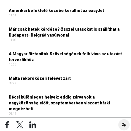
Amerikai befektető kezébe kerülhet az easyJet
11:14
Már csak hetek kérdése? Ősszel utasokat is szállíthat a
Budapest–Belgrád vasútvonal
11:02
A Magyar Biztosítók Szövetségének felhívása az utazást
tervezőkhöz
10:55
Málta rekordközeli félévet zárt
09:27
Bécsi különleges helyek: eddig zárva volt a
nagyközönség előtt, szeptemberben viszont bárki
megnézheti
08:41
2p