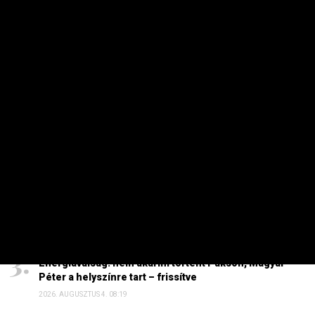
PRIVÁTBANKÁR.HU | 2026. AUGUSZTUS 6. 12:36
Letesztelnék, mennyire szilárdan áll a NATO Ukrajna
mellett.
HETI TOP
Dörzsölheti a tenyerét, aki a Lidl, a Penny és az Aldi
üzleteiben vásárol
2026. AUGUSZTUS 3. 05:51
Sokkal olcsóbb lesz végre a tankolás
2026. AUGUSZTUS 5. 12:10
Energiaválság: nem akármi történt Pakson, Magyar
Péter a helyszínre tart – frissítve
2026. AUGUSZTUS 4. 08:19