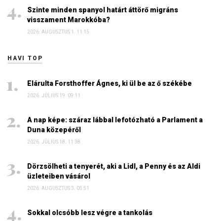
Szinte minden spanyol határt áttörő migráns
visszament Marokkóba?
2026. AUGUSZTUS 1. 11:15
HAVI TOP
Elárulta Forsthoffer Ágnes, ki ül be az ő székébe
2026. JÚLIUS 19. 09:11
A nap képe: száraz lábbal lefotózható a Parlament a
Duna közepéről
2026. JÚLIUS 18. 11:38
Dörzsölheti a tenyerét, aki a Lidl, a Penny és az Aldi
üzleteiben vásárol
2026. AUGUSZTUS 3. 05:51
Sokkal olcsóbb lesz végre a tankolás