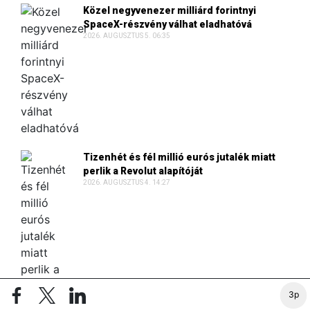
Közel negyvenezer milliárd forintnyi
SpaceX-részvény válhat eladhatóvá
2026. AUGUSZTUS 5. 06:35
Tizenhét és fél millió eurós jutalék miatt
perlik a Revolut alapítóját
2026. AUGUSZTUS 4. 14:27
3p