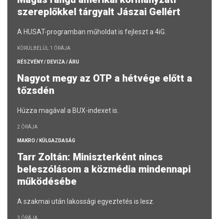
szereplőkkel tárgyalt Jászai Gellért
A HUSAT-programban műholdat is fejleszt a 4iG.
KÖRÜLBELÜL 1 ÓRÁJA
RÉSZVÉNY / DEVIZA / ÁRU
Nagyot megy az OTP a hétvége előtt a
tőzsdén
Húzza magával a BUX-indexet is.
2 ÓRÁJA
MAKRO / KÜLGAZDASÁG
Tarr Zoltán: Miniszterként nincs
beleszólásom a közmédia mindennapi
működésébe
A szakmai után lakossági egyeztetés is lesz.
3 ÓRÁJA