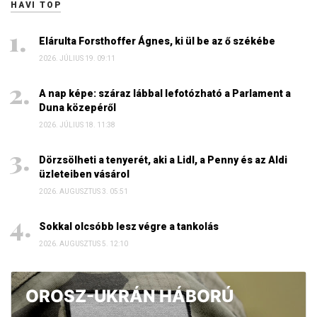
HAVI TOP
Elárulta Forsthoffer Ágnes, ki ül be az ő székébe
2026. JÚLIUS 19. 09:11
A nap képe: száraz lábbal lefotózható a Parlament a
Duna közepéről
2026. JÚLIUS 18. 11:38
Dörzsölheti a tenyerét, aki a Lidl, a Penny és az Aldi
üzleteiben vásárol
2026. AUGUSZTUS 3. 05:51
Sokkal olcsóbb lesz végre a tankolás
2026. AUGUSZTUS 5. 12:10
OROSZ-UKRÁN HÁBORÚ