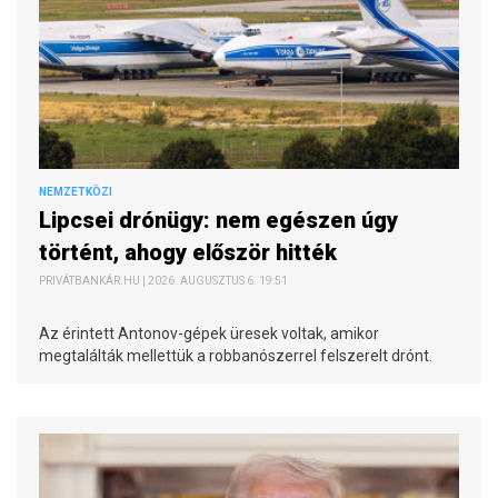
NEMZETKÖZI
Lipcsei drónügy: nem egészen úgy
történt, ahogy először hitték
PRIVÁTBANKÁR.HU | 2026. AUGUSZTUS 6. 19:51
Az érintett Antonov-gépek üresek voltak, amikor
megtalálták mellettük a robbanószerrel felszerelt drónt.