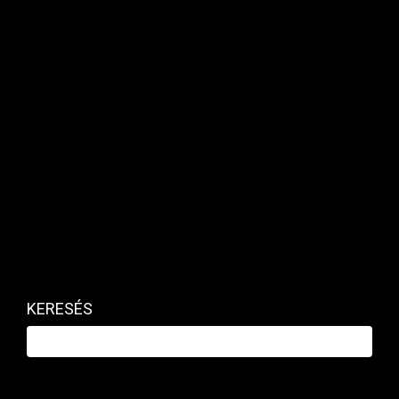
egyenlege így is mínusz 42 ezer volt 2025
egészében.
KERESÉS
A tavalyi adat csaknem másfél évtizedes mélypont
Fotó: DepositPhotos.com
A brit statisztikai hivatal hangsúlyozza, hogy a