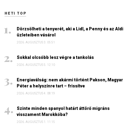
HETI TOP
Dörzsölheti a tenyerét, aki a Lidl, a Penny és az Aldi
üzleteiben vásárol
2026. AUGUSZTUS 3. 05:51
Sokkal olcsóbb lesz végre a tankolás
2026. AUGUSZTUS 5. 12:10
Energiaválság: nem akármi történt Pakson, Magyar
Péter a helyszínre tart – frissítve
2026. AUGUSZTUS 4. 08:19
Szinte minden spanyol határt áttörő migráns
visszament Marokkóba?
2026. AUGUSZTUS 1. 11:15