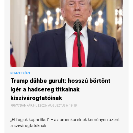
NEMZETKÖZI
Trump dühbe gurult: hosszú börtönt
ígér a hadsereg titkainak
kiszivárogtatóinak
PRIVÁTBANKÁR.HU | 2026. AUGUSZTUS 6. 19:18
„El fogjuk kapni őket” – az amerikai elnök keményen üzent
a szivárogtatóknak.