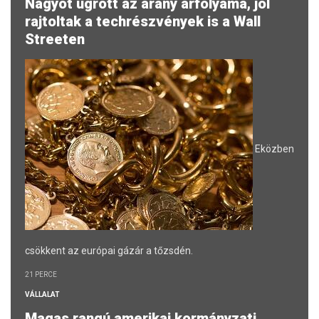
Nagyot ugrott az arany árfolyama, jól
rajtoltak a techrészvények is a Wall
Streeten
Eközben
csökkent az európai gázár a tőzsdén.
21 PERCE
VÁLLALAT
Magas rangú amerikai kormányzati