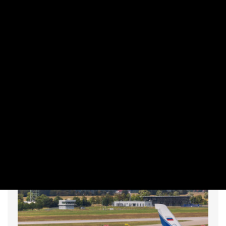
„Kevésen múlt a katasztrófa” – szintet
léphetett az orosz hibrid hadviselés
WÉBER BALÁZS | 2026. AUGUSZTUS 7. 05:51
Az ukrajnai háború kezdete óta most először fordult elő,
hogy robbanószerkezettel felszerelt drónt találtak egy
német repülőtéren, ahonnan hadianyagokat is szállítanak
Ukrajnába. Helyi sajtóértesülések szerint kevésen múlt a
robbanás és a katasztrófa. Új szintre lép az orosz
hadviselés, vagy Moszkva továbbra is „csak” kóstolgatja a
NATO-t?