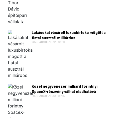
Lakásokat vásárolt luxusbirtoka mögött a
fiatal ausztrál milliárdos
2026. AUGUSZTUS 5. 07:08
Közel negyvenezer milliárd forintnyi
SpaceX-részvény válhat eladhatóvá
2026. AUGUSZTUS 5. 06:35