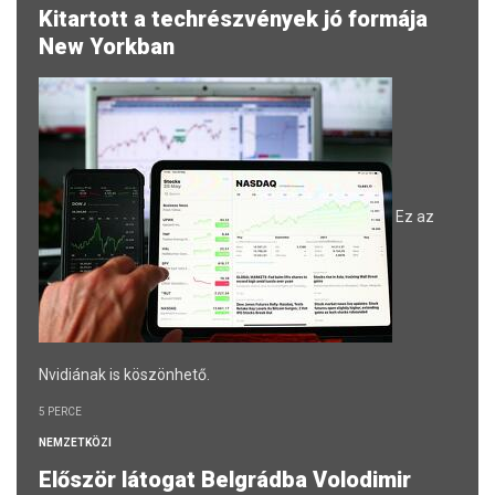
Kitartott a techrészvények jó formája
New Yorkban
Ez az
Nvidiának is köszönhető.
5 PERCE
NEMZETKÖZI
Először látogat Belgrádba Volodimir