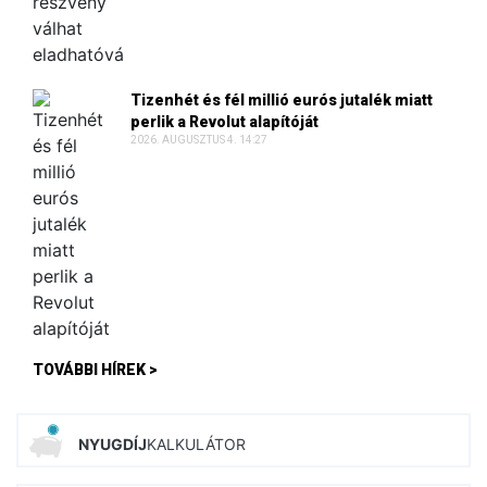
Tizenhét és fél millió eurós jutalék miatt
perlik a Revolut alapítóját
2026. AUGUSZTUS 4. 14:27
TOVÁBBI HÍREK >
NYUGDÍJ
KALKULÁTOR