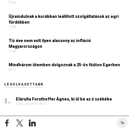
19:46
Újraindulnak a korábban leállított szolgáltatások az egri
fürdőkben
13:59
Tíz éve nem volt ilyen alacsony az infláció
Magyarországon
12:34
Mindhárom ütemben dolgoznak a 25-ös főúton Egerben
09:12
LEGOLVASOTTABB
Elárulta Forsthoffer Ágnes, ki ül be az ő székébe
2026. JÚLIUS 19. 09:11
A nap képe: száraz lábbal lefotózható a Parlament a
1p
Duna közepéről
2026. JÚLIUS 18. 11:38