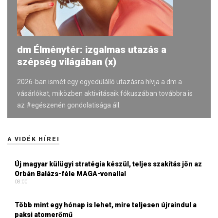
dm Élménytér: izgalmas utazás a
szépség világában (x)
2026-ban ismét egy egyedülálló utazásra hívja a dm a
vásárlókat, miközben aktivitásaik fókuszában továbbra is
az #egészenén gondolatisága áll.
A VIDÉK HÍREI
Új magyar külügyi stratégia készül, teljes szakítás jön az
Orbán Balázs-féle MAGA-vonallal
08:00
Több mint egy hónap is lehet, mire teljesen újraindul a
paksi atomerőmű