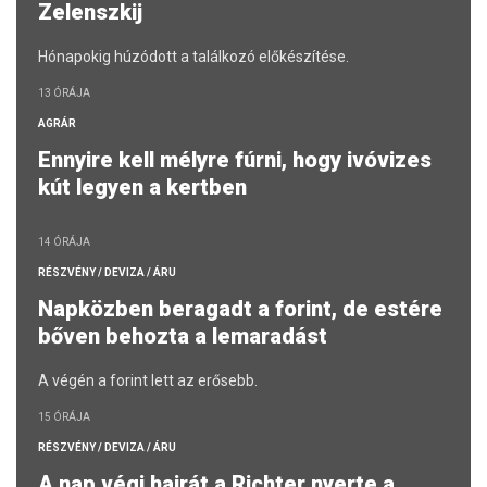
Zelenszkij
Hónapokig húzódott a találkozó előkészítése.
13 ÓRÁJA
AGRÁR
Ennyire kell mélyre fúrni, hogy ivóvizes
kút legyen a kertben
14 ÓRÁJA
RÉSZVÉNY / DEVIZA / ÁRU
Napközben beragadt a forint, de estére
bőven behozta a lemaradást
A végén a forint lett az erősebb.
15 ÓRÁJA
RÉSZVÉNY / DEVIZA / ÁRU
A nap végi hajrát a Richter nyerte a