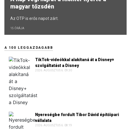
magyar tőzsdén
Az OTP is erős napot zárt.
15 ÓRÁJA
A 100 LEGGAZDAGABB
TikTok-videókkal alakítaná át a Disney+
szolgáltatást a Disney
2026. AUGUSZTUS 6. 09:30
Nyereségbe fordult Tibor Dávid építőipari
vállalata
2026. AUGUSZTUS 6. 08:19