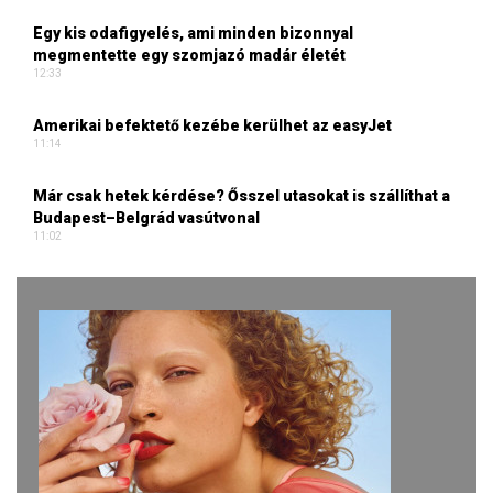
Egy kis odafigyelés, ami minden bizonnyal
megmentette egy szomjazó madár életét
12:33
Amerikai befektető kezébe kerülhet az easyJet
11:14
Már csak hetek kérdése? Ősszel utasokat is szállíthat a
Budapest–Belgrád vasútvonal
11:02