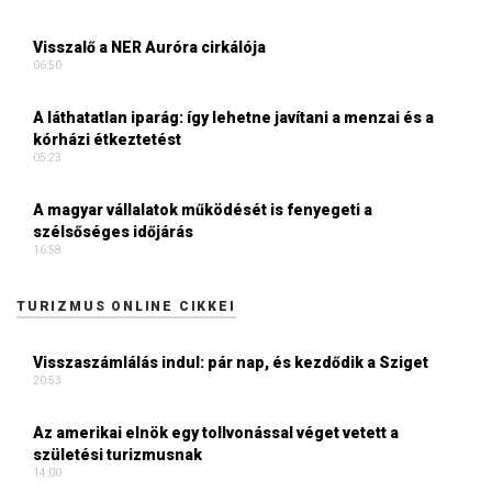
Visszalő a NER Auróra cirkálója
06:50
A láthatatlan iparág: így lehetne javítani a menzai és a
kórházi étkeztetést
05:23
A magyar vállalatok működését is fenyegeti a
szélsőséges időjárás
16:58
TURIZMUS ONLINE CIKKEI
Visszaszámlálás indul: pár nap, és kezdődik a Sziget
20:53
Az amerikai elnök egy tollvonással véget vetett a
születési turizmusnak
14:00