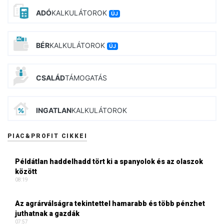
ADÓ
KALKULÁTOROK
ÚJ
BÉR
KALKULÁTOROK
ÚJ
CSALÁD
TÁMOGATÁS
INGATLAN
KALKULÁTOROK
PIAC&PROFIT CIKKEI
Példátlan haddelhadd tört ki a spanyolok és az olaszok
között
08:19
Az agrárválságra tekintettel hamarabb és több pénzhet
juthatnak a gazdák
07:57