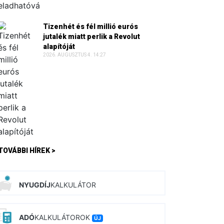
Tizenhét és fél millió eurós
jutalék miatt perlik a Revolut
alapítóját
2026. AUGUSZTUS 4. 14:27
TOVÁBBI HÍREK >
NYUGDÍJ
KALKULÁTOR
ADÓ
KALKULÁTOROK
ÚJ