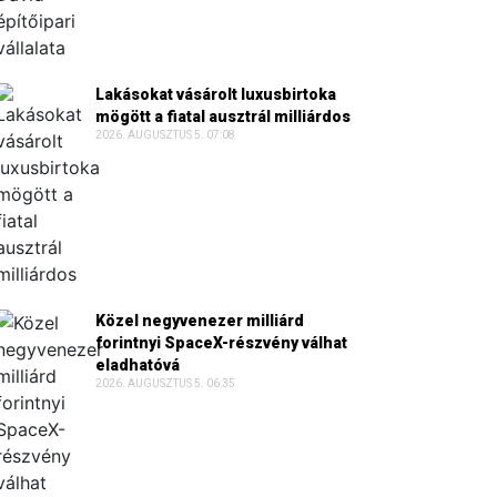
Lakásokat vásárolt luxusbirtoka
mögött a fiatal ausztrál milliárdos
2026. AUGUSZTUS 5. 07:08
Közel negyvenezer milliárd
forintnyi SpaceX-részvény válhat
eladhatóvá
2026. AUGUSZTUS 5. 06:35