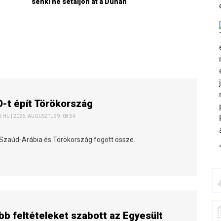
senki ne sétáljon át a Dunán
-t épít Törökország
HU | 2026. AUGUSZTUS 9. 08:54
 Szaúd-Arábia és Törökország fogott össze.
abb feltételeket szabott az Egyesült