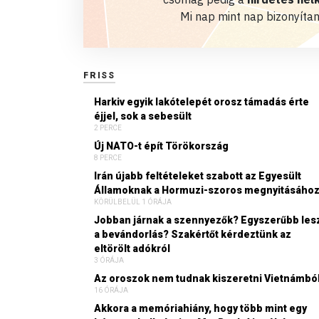
Mi nap mint nap bizonyítan
FRISS
Harkiv egyik lakótelepét orosz támadás érte
éjjel, sok a sebesült
2 PERCE
Új NATO-t épít Törökország
8 PERCE
Irán újabb feltételeket szabott az Egyesült
Államoknak a Hormuzi-szoros megnyitásáho
KÖRÜLBELÜL 1 ÓRÁJA
Jobban járnak a szennyezők? Egyszerűbb les
a bevándorlás? Szakértőt kérdeztünk az
eltörölt adókról
3 ÓRÁJA
Az oroszok nem tudnak kiszeretni Vietnámbó
16 ÓRÁJA
Akkora a memóriahiány, hogy több mint egy