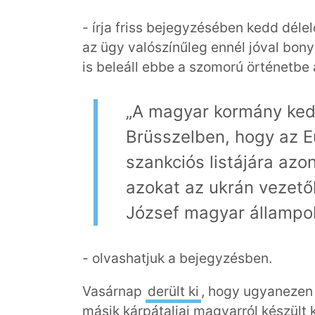
- írja friss bejegyzésében kedd dél
az ügy valószínűleg ennél jóval bon
is beleáll ebbe a szomorú örténetbe
„A magyar kormány ke
Brüsszelben, hogy az E
szankciós listájára azon
azokat az ukrán vezető
József magyar állampol
- olvashatjuk a bejegyzésben.
Vasárnap
derült ki
, hogy ugyanezen 
másik kárpátaljai magyarról készült 