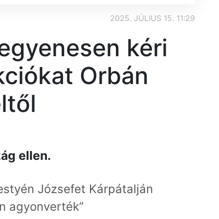
2025. JÚLIUS 15. 11:29
egyenesen kéri
kciókat Orbán
ltől
g ellen.
styén Józsefet Kárpátalján
n agyonverték”