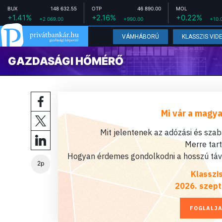
BUX
148 632.55
OTP
46 890.00
MOL
+1.41%
+2.16%
+0.22%
+2 069.00
+990.00
+10.
VÁMHÁBORÚ
KLASSZIS VID
GAZDASÁGI HŐMÉRŐ
Mi vár a magya
Mit jelentenek az adózási és sza
Merre tar
Hogyan érdemes gondolkodni a hosszú távú
2p
Klasszi
2026. szept
FOGLALJA