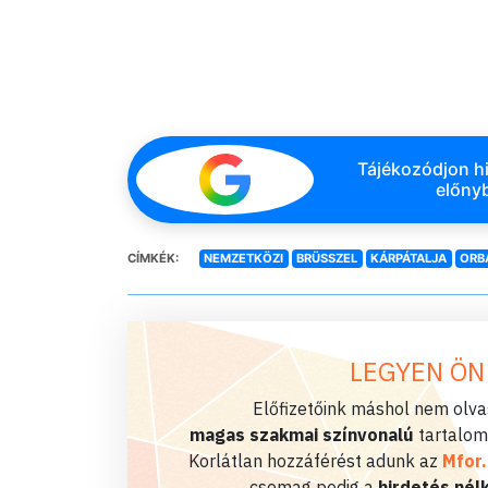
Tájékozódjon hi
előnyb
CÍMKÉK:
NEMZETKÖZI
BRÜSSZEL
KÁRPÁTALJA
ORB
LEGYEN ÖN
Előfizetőink máshol nem olvas
magas szakmai színvonalú
tartalom
Korlátlan hozzáférést adunk az
Mfor
csomag pedig a
hirdetés nélk