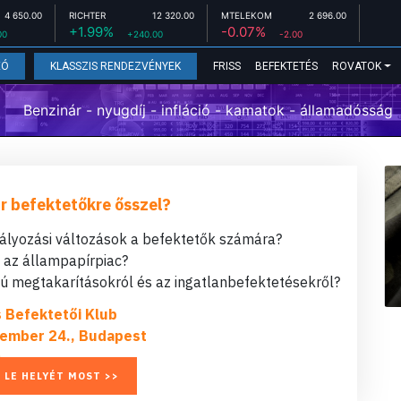
4 650.00
RICHTER
12 320.00
MTELEKOM
2 696.00
+1.99%
-0.07%
00
+240.00
-2.00
FRISS
BEFEKTETÉS
ROVATOK
EÓ
KLASSZIS RENDEZVÉNYEK
Benzinár - nyugdíj - infláció - kamatok - államadósság
r befektetőkre ősszel?
bályozási változások a befektetők számára?
t az állampapírpiac?
 megtakarításokról és az ingatlanbefektetésekről?
s Befektetői Klub
ember 24., Budapest
 LE HELYÉT MOST >>