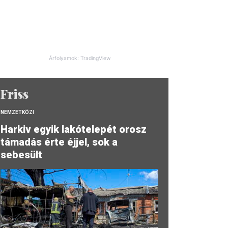
Árfolyamok: TradingView
Friss
NEMZETKÖZI
Harkiv egyik lakótelepét orosz
támadás érte éjjel, sok a
sebesült