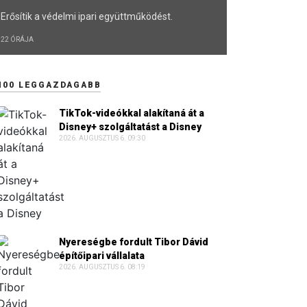
Erősítik a védelmi ipari együttműködést.
22 ÓRÁJA
100 LEGGAZDAGABB
TikTok-videókkal alakítaná át a
Disney+ szolgáltatást a Disney
2026. AUGUSZTUS 6. 09:30
Nyereségbe fordult Tibor Dávid
építőipari vállalata
2026. AUGUSZTUS 6. 08:19