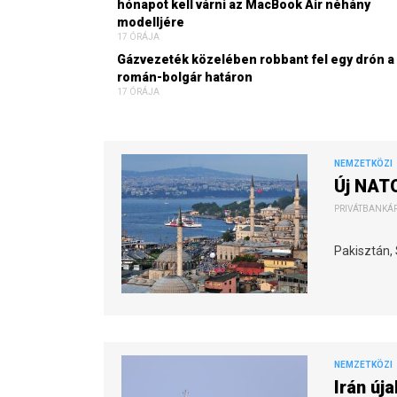
hónapot kell várni az MacBook Air néhány
modelljére
17 ÓRÁJA
Gázvezeték közelében robbant fel egy drón a
román-bolgár határon
17 ÓRÁJA
NEMZETKÖZI
Új NATO
PRIVÁTBANKÁR.
Pakisztán,
NEMZETKÖZI
Irán új