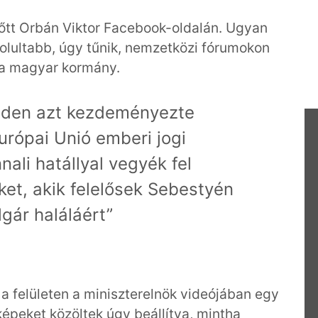
előtt Orbán Viktor Facebook-oldalán. Ugyan
yolultabb, úgy tűnik, nemzetközi fórumokon
 a magyar kormány.
dden azt kezdeményezte
urópai Unió emberi jogi
nali hatállyal vegyék fel
ket, akik felelősek Sebestyén
gár haláláért”
a felületen a miniszterelnök videójában egy
képeket közöltek úgy beállítva, mintha