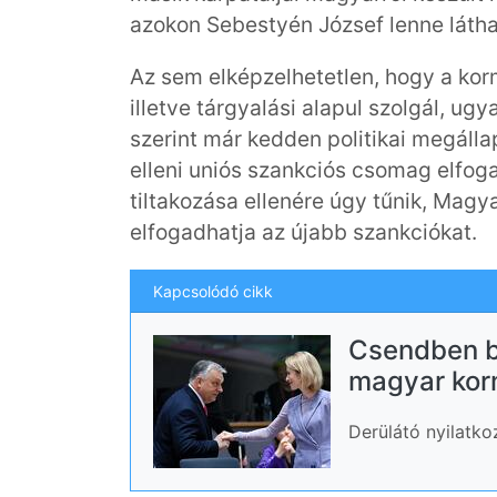
azokon Sebestyén József lenne látha
Az sem elképzelhetetlen, hogy a kor
illetve tárgyalási alapul szolgál, ug
szerint már kedden politikai megáll
elleni uniós szankciós csomag elfog
tiltakozása ellenére úgy tűnik, Magy
elfogadhatja az újabb szankciókat.
Kapcsolódó cikk
Csendben b
magyar ko
Derülátó nyilatko