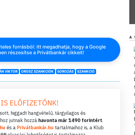
A 
teles forrásból: itt megadhatja, hogy a Google
en részesítse a Privátbankár cikkeit!
ÁN VIKTOR
OROSZ SZANKCIÓK
SOROZÁS
SZANKCIÓ
 IS ELŐFIZETŐNK!
ott, higgadt hangvételű, tárgyilagos és
hoz jutnak hozzá
havonta már 1490 forintért
.
.hu
és a
Privátbankár.hu
tartalmaihoz is, a Klub
üli
olvasási lehetőséget is tartalmazza.