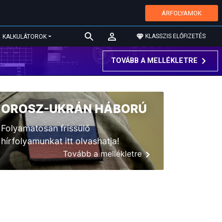
ÁRFOLYAMOK
KLASSZIS ELŐFIZETÉS
KALKULÁTOROK
TOVÁBB A MELLÉKLETRE
OROSZ-UKRÁN HÁBORÚ
Folyamatosan frissülő
hírfolyamunkat itt olvashatja!
Tovább a mellékletre