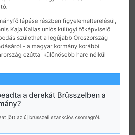
tó.
mányfő lépése részben figyelemelterelésül,
yanis Kaja Kallas uniós külügyi főképviselő
apodás születhet a legújabb Oroszország
adásáról.- a magyar kormány korábbi
arország ezúttal különösebb harc nélkül
eadta a derekát Brüsszelben a
rmány?
zat jött az új brüsszeli szankciós csomagról.