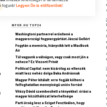
i fogunk!
Legyen Ön is előfizetőnk!
MFOR.HU TOP24
Washingtoni partnerrel erősítené a
magyarországi fegyvergyártást Jászai Gellért
Fogytán a memória, hiánycikk lett a MacBook
Air
Túl vagyunk a válságon, vagy csak most jön a
neheze? Ez Viszont Privát
z
Political Capital: nem kizárólag az ellenzék
miatt lesz nehéz dolga Baka Andrásnak
z
Magyar Péter kitálalt: erre fogják költeni a
felfoghatatlan mennyiségű uniós forrást
Vitézy Dávid szembesített a tényekkel: óriási a
l
magyar közúthálózat leterheltsége
Parti őrség lesz a Sziget Fesztiválon, hogy