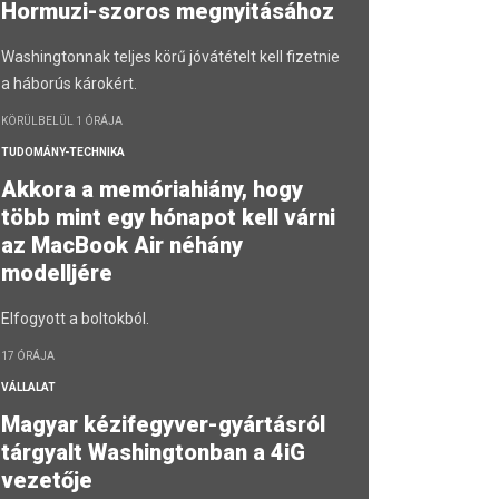
Hormuzi-szoros megnyitásához
Washingtonnak teljes körű jóvátételt kell fizetnie
a háborús károkért.
KÖRÜLBELÜL 1 ÓRÁJA
TUDOMÁNY-TECHNIKA
Akkora a memóriahiány, hogy
több mint egy hónapot kell várni
az MacBook Air néhány
modelljére
Elfogyott a boltokból.
17 ÓRÁJA
VÁLLALAT
Magyar kézifegyver-gyártásról
tárgyalt Washingtonban a 4iG
vezetője