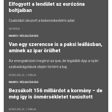
Elfogyott a lendület az eurózóna
boltjaiban
Csalódást okozott a kiskereskedelmi adat.
38 PERCE
MAKRO / KÜLGAZDASÁG
Van egy szerencse is a paksi leállásban,
aminek az ipar örülhet
Az energiakrízist megérzi az ipar, de legalább épp a nyári
szabadságolások idején történt a baj.
KÖRÜLBELÜL 1 ÓRÁJA
MAKRO / KÜLGAZDASÁG
Bezsákolt 156 milliárdot a kormány – de
még így is önmérsékletet tanúsított
KÖRÜLBELÜL 1 ÓRÁJA