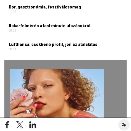
Bor, gasztronómia, fesztiválcsomag
10:47
Itaka-felmérés a last minute utazásokról
09:32
Lufthansa: csökkenő profit, jön az átalakítás
09:11
2p