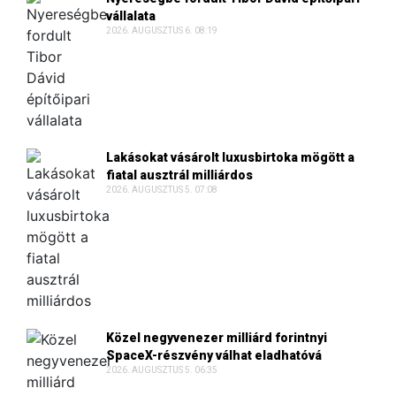
vállalata
2026. AUGUSZTUS 6. 08:19
Lakásokat vásárolt luxusbirtoka mögött a
fiatal ausztrál milliárdos
2026. AUGUSZTUS 5. 07:08
Közel negyvenezer milliárd forintnyi
SpaceX-részvény válhat eladhatóvá
2026. AUGUSZTUS 5. 06:35