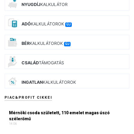
NYUGDÍJ
KALKULÁTOR
ADÓ
KALKULÁTOROK
ÚJ
BÉR
KALKULÁTOROK
ÚJ
CSALÁD
TÁMOGATÁS
INGATLAN
KALKULÁTOROK
PIAC&PROFIT CIKKEI
Mérnöki csoda született, 110 emelet magas úszó
szélerőmű
14:06