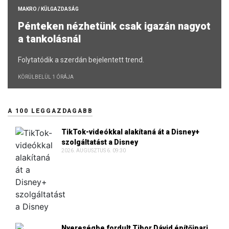
MAKRO / KÜLGAZDASÁG
Pénteken nézhetünk csak igazán nagyot
a tankolásnál
Folytatódik a szerdán bejelentett trend.
KÖRÜLBELÜL 1 ÓRÁJA
A 100 LEGGAZDAGABB
TikTok-videókkal alakítaná át a Disney+
szolgáltatást a Disney
2026. AUGUSZTUS 6. 09:30
Nyereségbe fordult Tibor Dávid építőipari