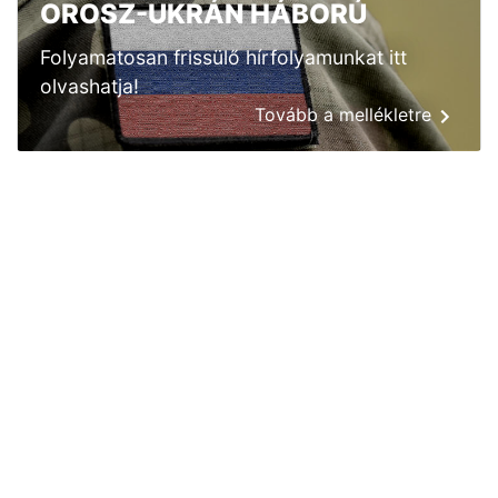
OROSZ-UKRÁN HÁBORÚ
Folyamatosan frissülő hírfolyamunkat itt
olvashatja!
Tovább a mellékletre