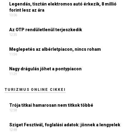
Legendás, tisztán elektromos autó érkezik, 8 millió
forint lesz az ára
13:06
Az OTP rendületlenül terjeszkedik
12:35
Meglepetés az albérletpiacon, nincs roham
11:56
Nagy drágulás jöhet a pontypiacon
11:29
TURIZMUS ONLINE CIKKEI
Trója titkai hamarosan nem titkok többé
12:58
Sziget Fesztivál, foglalási adatok: jönnek a lengyelek
12:48