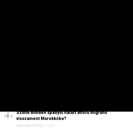
HETI TOP
Dörzsölheti a tenyerét, aki a Lidl, a Penny és az Aldi
üzleteiben vásárol
2026. AUGUSZTUS 3. 05:51
Sokkal olcsóbb lesz végre a tankolás
2026. AUGUSZTUS 5. 12:10
Energiaválság: nem akármi történt Pakson, Magyar
Péter a helyszínre tart – frissítve
2026. AUGUSZTUS 4. 08:19
Szinte minden spanyol határt áttörő migráns
visszament Marokkóba?
2026. AUGUSZTUS 1. 11:15