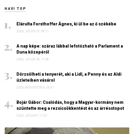
HAVI TOP
Elárulta Forsthoffer Ágnes, ki ül be az ő székébe
2026. JÚLIUS 19. 09:11
A nap képe: száraz lábbal lefotózható a Parlament a
Duna közepéről
2026. JÚLIUS 18. 11:38
Dörzsölheti a tenyerét, aki a Lidl, a Penny és az Aldi
üzleteiben vásárol
2026. AUGUSZTUS 3. 05:51
Bojár Gábor: Csalódás, hogy a Magyar-kormány nem
szüntette meg a rezsicsökkentést és az árrésstopot
2026. JÚLIUS 9. 11:52