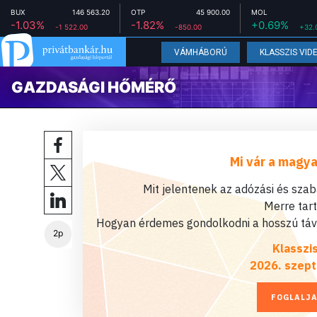
BUX
146 563.20
OTP
45 900.00
MOL
-1.03%
-1.82%
+0.69%
-1 522.00
-850.00
+32.
VÁMHÁBORÚ
KLASSZIS VID
GAZDASÁGI HŐMÉRŐ
Mi vár a magya
Mit jelentenek az adózási és sza
Merre tar
Hogyan érdemes gondolkodni a hosszú távú
2p
Klasszi
2026. szept
FOGLALJA