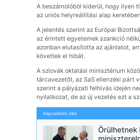
A beszámolóból kiderül, hogy ilyen 
az uniós helyreállítási alap keretében
A jelentés szerint az Európai Bizott
az érintett egyetemek szankció nélkü
azonban elutasította az ajánlatot, a
követtek el hibát.
A szlovák oktatási minisztérium közöl
tárcavezetőt, az SaS ellenzéki párt v
szerint a pályázati felhívás idején n
nyilatkozat, de az új vezetés ezt a s
Kapcsolódó cikk
Örülhetnek
miniszterel