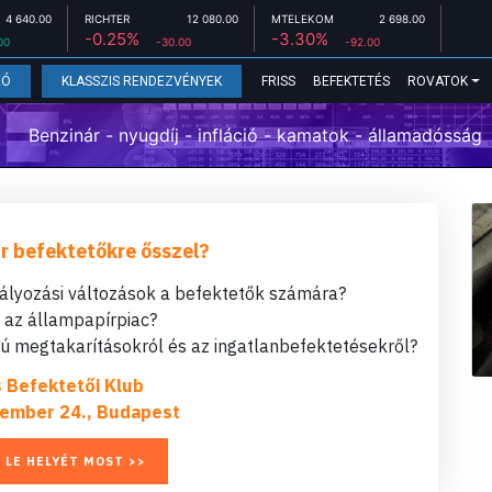
4 640.00
RICHTER
12 080.00
MTELEKOM
2 698.00
-0.25%
-3.30%
00
-30.00
-92.00
FRISS
BEFEKTETÉS
ROVATOK
EÓ
KLASSZIS RENDEZVÉNYEK
Benzinár - nyugdíj - infláció - kamatok - államadósság
r befektetőkre ősszel?
bályozási változások a befektetők számára?
t az állampapírpiac?
 megtakarításokról és az ingatlanbefektetésekről?
s Befektetői Klub
ember 24., Budapest
 LE HELYÉT MOST >>