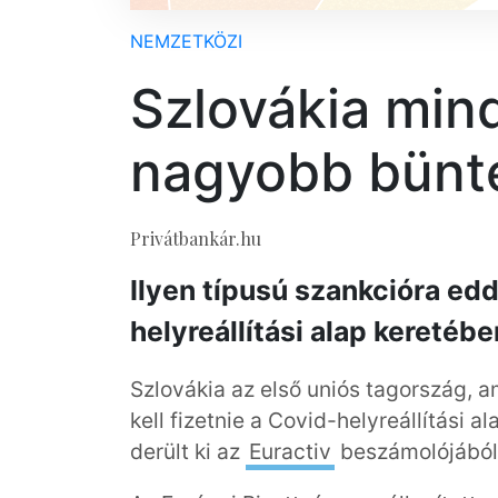
NEMZETKÖZI
Szlovákia min
nagyobb bünte
Privátbankár.hu
Ilyen típusú szankcióra ed
helyreállítási alap keretébe
Szlovákia az első uniós tagország, 
kell fizetnie a Covid-helyreállítási 
derült ki az
Euractiv
beszámolójából