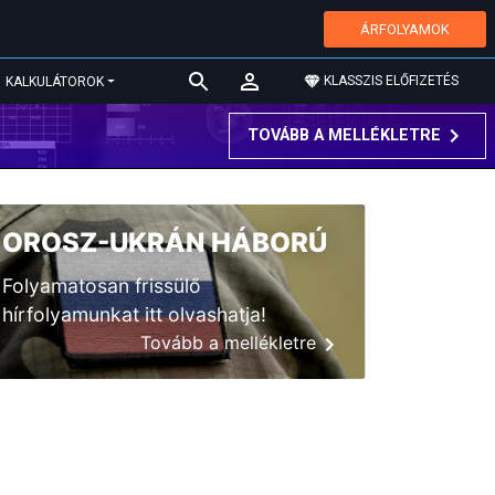
ÁRFOLYAMOK
KLASSZIS ELŐFIZETÉS
KALKULÁTOROK
TOVÁBB A MELLÉKLETRE
OROSZ-UKRÁN HÁBORÚ
Folyamatosan frissülő
hírfolyamunkat itt olvashatja!
Tovább a mellékletre