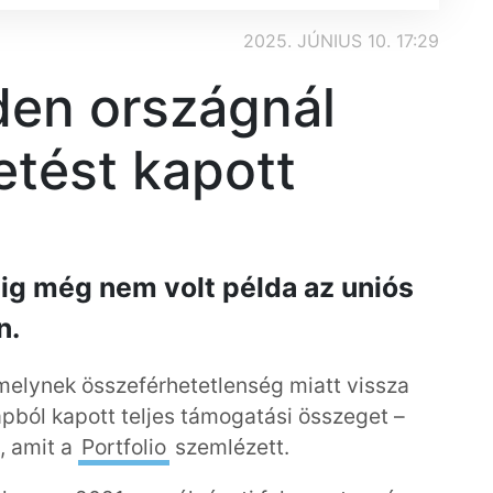
2025. JÚNIUS 10. 17:29
den országnál
tést kapott
dig még nem volt példa az uniós
n.
amelynek összeférhetetlenség miatt vissza
alapból kapott teljes támogatási összeget –
, amit a
Portfolio
szemlézett.