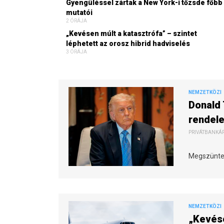
Gyengüléssel zártak a New York-i tőzsde főbb
mutatói
2 ÓRÁJA
„Kevésen múlt a katasztrófa” – szintet
léphetett az orosz hibrid hadviselés
3 ÓRÁJA
NEMZETKÖZI
Donald 
rendele
PRIVÁTBANKÁR.
Megszünteti
NEMZETKÖZI
„Kevése