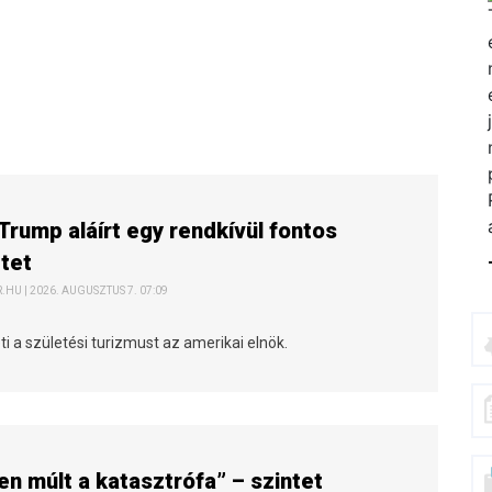
Trump aláírt egy rendkívül fontos
tet
HU | 2026. AUGUSZTUS 7. 07:09
 a születési turizmust az amerikai elnök.
n múlt a katasztrófa” – szintet