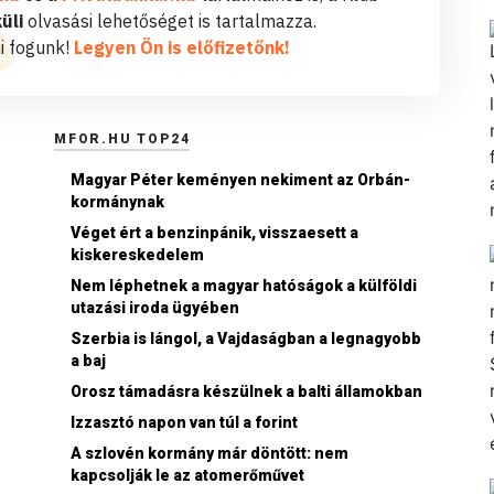
üli
olvasási lehetőséget is tartalmazza.
i fogunk!
Legyen Ön is előfizetőnk!
MFOR.HU TOP24
Magyar Péter keményen nekiment az Orbán-
kormánynak
Véget ért a benzinpánik, visszaesett a
kiskereskedelem
Nem léphetnek a magyar hatóságok a külföldi
utazási iroda ügyében
Szerbia is lángol, a Vajdaságban a legnagyobb
a baj
Orosz támadásra készülnek a balti államokban
Izzasztó napon van túl a forint
A szlovén kormány már döntött: nem
kapcsolják le az atomerőművet