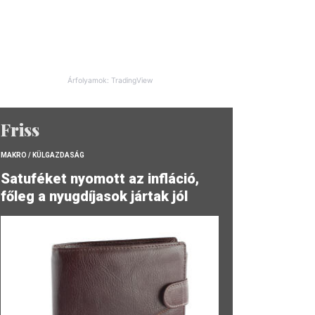
Árfolyamok: TradingView
Friss
MAKRO / KÜLGAZDASÁG
Satuféket nyomott az infláció,
főleg a nyugdíjasok jártak jól