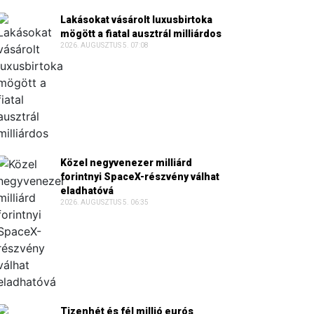
Lakásokat vásárolt luxusbirtoka
mögött a fiatal ausztrál milliárdos
2026. AUGUSZTUS 5. 07:08
Közel negyvenezer milliárd
forintnyi SpaceX-részvény válhat
eladhatóvá
2026. AUGUSZTUS 5. 06:35
Tizenhét és fél millió eurós