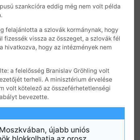
típusú szankcióra eddig még nem volt példa
.
ság felajánlotta a szlovák kormánynak, hogy
l fizessék vissza az összeget, a szlovák fél
rra hivatkozva, hogy az intézmények nem
te: a felelősség Branislav Gröhling volt
ezetőjét terheli. A minisztérium érvelése
em volt kötelező az összeférhetetlenségi
zabályt bevezette.
 Moszkvában, újabb uniós
nök blokkolhatja az orosz