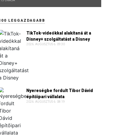
13 ÓRÁJA
100 LEGGAZDAGABB
TikTok-videókkal alakítaná át a
Disney+ szolgáltatást a Disney
2026. AUGUSZTUS 6. 09:30
Nyereségbe fordult Tibor Dávid
építőipari vállalata
2026. AUGUSZTUS 6. 08:19