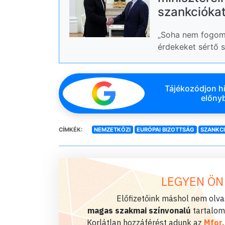
szankcióka
„Soha nem fogom 
érdekeket sértő s
Tájékozódjon hi
előnyb
CÍMKÉK:
NEMZETKÖZI
EURÓPAI BIZOTTSÁG
SZANKC
LEGYEN ÖN
Előfizetőink máshol nem olvas
magas szakmai színvonalú
tartalom
Korlátlan hozzáférést adunk az
Mfor