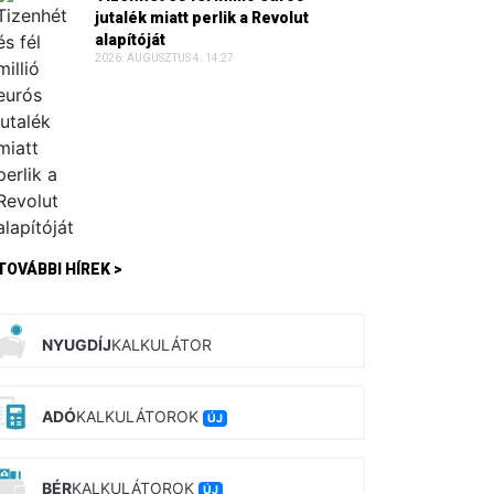
jutalék miatt perlik a Revolut
alapítóját
2026. AUGUSZTUS 4. 14:27
TOVÁBBI HÍREK >
NYUGDÍJ
KALKULÁTOR
ADÓ
KALKULÁTOROK
ÚJ
BÉR
KALKULÁTOROK
ÚJ