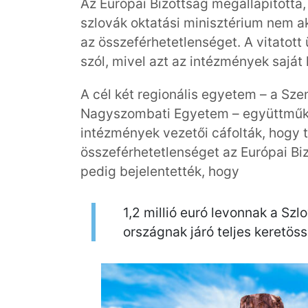
Az Európai Bizottság megállapította
szlovák oktatási minisztérium nem 
az összeférhetetlenséget. A vitatot
szól, mivel azt az intézmények saját
A cél két regionális egyetem – a Sze
Nagyszombati Egyetem – együttműköd
intézmények vezetői cáfolták, hogy t
összeférhetetlenséget az Európai Biz
pedig bejelentették, hogy
1,2 millió euró levonnak a Sz
országnak járó teljes keretös