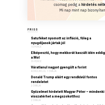
csomag pedig a
hirdetés nélk
Mi nap mint nap bizonyítan
FRISS
Satuféket nyomott az infláció, főleg a
nyugdíjasok jártak jól
10 PERCE
Elképesztő, hogy mekkorát kaszált idén eddig
a Mol
35 PERCE
Váratlanul nagyot gyengült a forint
KÖRÜLBELÜL 1 ÓRÁJA
Donald Trump aláírt egy rendkívül fontos
rendeletet
2 ÓRÁJA
Győzelmet hirdetett Magyar Péter – mindenki
visszatérhet a megszokotthoz
2 ÓRÁJA