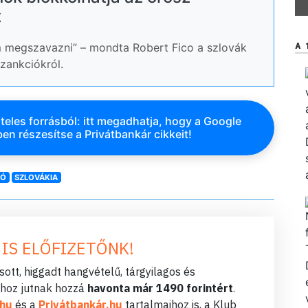
t
megszavazni” – mondta Robert Fico a szlovák
A 
zankciókról.
teles forrásból: itt megadhatja, hogy a Google
en részesítse a Privátbankár cikkeit!
IÓ
SZLOVÁKIA
 IS ELŐFIZETŐNK!
ott, higgadt hangvételű, tárgyilagos és
hoz jutnak hozzá
havonta már 1490 forintért
.
.hu
és a
Privátbankár.hu
tartalmaihoz is, a Klub