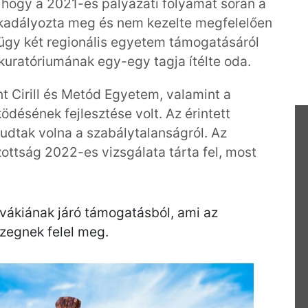
, hogy a 2021-es pályázati folyamat során a
akadályozta meg és nem kezelte megfelelően
t ügy két regionális egyetem támogatásáról
 kuratóriumának egy-egy tagja ítélte oda.
nt Cirill és Metód Egyetem, valamint a
ésének fejlesztése volt. Az érintett
udtak volna a szabálytalanságról. Az
ottság 2022-es vizsgálata tárta fel, most
lovákiának járó támogatásból, ami az
szegnek felel meg.