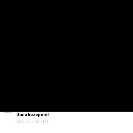
Energiaválság: nem akármi történt Pakson, Magyar
Péter a helyszínre tart – frissítve
2026. AUGUSZTUS 4. 08:19
Szinte minden spanyol határt áttörő migráns
visszament Marokkóba?
2026. AUGUSZTUS 1. 11:15
HAVI TOP
Elárulta Forsthoffer Ágnes, ki ül be az ő székébe
2026. JÚLIUS 19. 09:11
A nap képe: száraz lábbal lefotózható a Parlament a
Duna közepéről
2026. JÚLIUS 18. 11:38