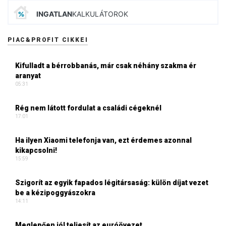
INGATLAN
KALKULÁTOROK
PIAC&PROFIT CIKKEI
Kifulladt a bérrobbanás, már csak néhány szakma ér
aranyat
05:31
Rég nem látott fordulat a családi cégeknél
17:01
Ha ilyen Xiaomi telefonja van, ezt érdemes azonnal
kikapcsolni!
15:59
Szigorít az egyik fapados légitársaság: külön díjat vezet
be a kézipoggyászokra
14:11
Meglepően jól teljesít az euróövezet