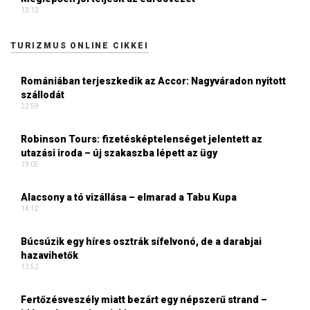
13:12
TURIZMUS ONLINE CIKKEI
Romániában terjeszkedik az Accor: Nagyváradon nyitott
szállodát
22:59
Robinson Tours: fizetésképtelenséget jelentett az
utazási iroda – új szakaszba lépett az ügy
19:05
Alacsony a tó vizállása – elmarad a Tabu Kupa
14:12
Búcsúzik egy híres osztrák sífelvonó, de a darabjai
hazavihetők
13:52
Fertőzésveszély miatt bezárt egy népszerű strand –