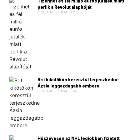
Tizenhét és fél millió eurós jutalék miatt
perlik a Revolut alapítóját
2026. AUGUSZTUS 4. 14:27
Brit kikötőkön keresztül terjeszkedne
Ázsia leggazdagabb embere
2026. AUGUSZTUS 4. 13:56
Húszévesen az NHL legjobban fizetett