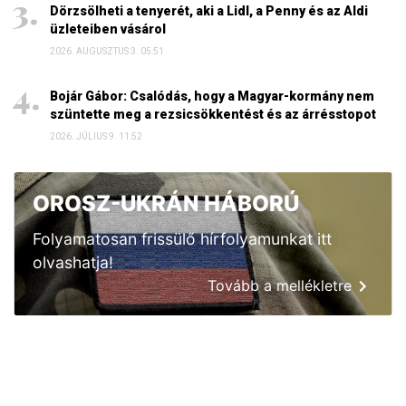
Dörzsölheti a tenyerét, aki a Lidl, a Penny és az Aldi
üzleteiben vásárol
2026. AUGUSZTUS 3. 05:51
Bojár Gábor: Csalódás, hogy a Magyar-kormány nem
szüntette meg a rezsicsökkentést és az árrésstopot
2026. JÚLIUS 9. 11:52
OROSZ-UKRÁN HÁBORÚ
Folyamatosan frissülő hírfolyamunkat itt
olvashatja!
Tovább a mellékletre