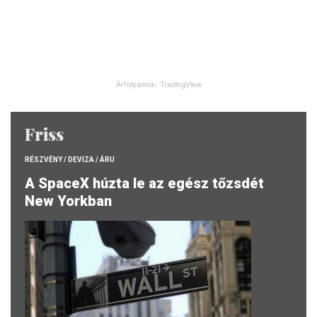
Árfolyamok: TradingView
Friss
RÉSZVÉNY / DEVIZA / ÁRU
A SpaceX húzta le az egész tőzsdét
New Yorkban