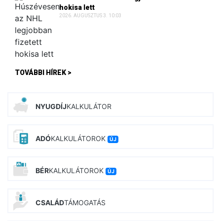
hokisa lett
2026. AUGUSZTUS 3. 10:03
TOVÁBBI HÍREK >
NYUGDÍJ
KALKULÁTOR
ADÓ
KALKULÁTOROK
ÚJ
BÉR
KALKULÁTOROK
ÚJ
CSALÁD
TÁMOGATÁS