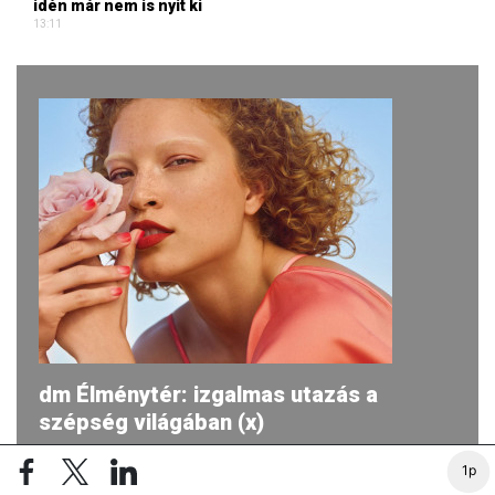
idén már nem is nyit ki
13:11
dm Élménytér: izgalmas utazás a
szépség világában (x)
2026-ban ismét egy egyedülálló utazásra hívja a dm a
1p
vásárlókat, miközben aktivitásaik fókuszában továbbra is